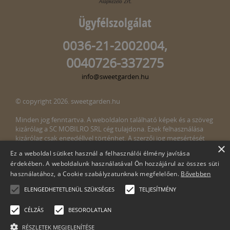
Ügyfélszolgálat
0036-21-2002004,
0040726-337275
info@sweetgarden.hu
© copyright 2026. sweetgarden.hu
Minden jog fenntartva. A weboldalon található képek és a szöveg
kizárólag a SC MOBILRO SRL cég tulajdona. Ezek felhasználása
kizárólag csak engedéllyel történhet. A szerzői jog megsértését
×
törvény bünteti. Amennyiben az oldalunkon esetleges szerzői jog
Ez a weboldal sütiket használ a felhasználói élmény javítása
megsértését észlelné, kérjük, jelezze ezt felénk a következő e-mail
érdekében. A weboldalunk használatával Ön hozzájárul az összes süti
címen:
info@sweetgarden.hu
használatához, a Cookie szabályzatunknak megfelelően.
Bővebben
ELENGEDHETETLENÜL SZÜKSÉGES
TELJESÍTMÉNY
CÉLZÁS
BESOROLATLAN
RÉSZLETEK MEGJELENÍTÉSE