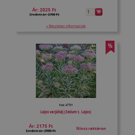
Ár:
2025 Ft
Eredeti ár: 2700 Ft
» Részletes információk
%
Kód: 47701
Lajos varjúháj (Sedum t. Lajos)
Ár:
2175 Ft
Nincs raktáron
Eredeti ár: 2900 Ft