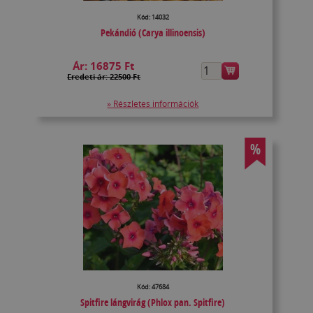
Kód: 14032
Pekándió (Carya illinoensis)
Ár:
16875 Ft
Eredeti ár: 22500 Ft
» Részletes információk
%
Kód: 47684
Spitfire lángvirág (Phlox pan. Spitfire)