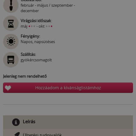
február - május / szeptember -
december
Virágzási időszak
:
•
•
•
•
•
•
máj
- okt
Fényigény:
Napos, napsütéses
Szállítás:
gyökércsomagolt
Jelenleg nem rendelhető
Hozzáadom a kívánságlistámhoz
Leírás
Ültetési tudnivalók