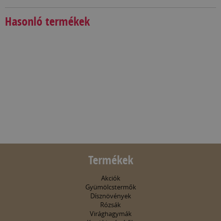
Hasonló termékek
Termékek
Akciók
Gyümölcstermők
Dísznövények
Rózsák
Virághagymák