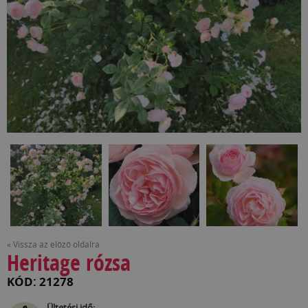
« Vissza az előző oldalra
Heritage rózsa
KÓD: 21278
Ültetési idő: