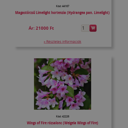
Kód: 44167
Magastörzsű Limelight hortenzia (Hydrangea pan. Limelight)
Ár:
21000 Ft
» Részletes információk
Kód: 42226
Wings of Fire rózsalonc (Weigela Wings of Fire)