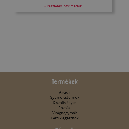
» Részletes információk
Termékek
Akciók
Gyümölcstermők
Dísznövények
Rózsák
Virághagymák
Kerti kiegészítők