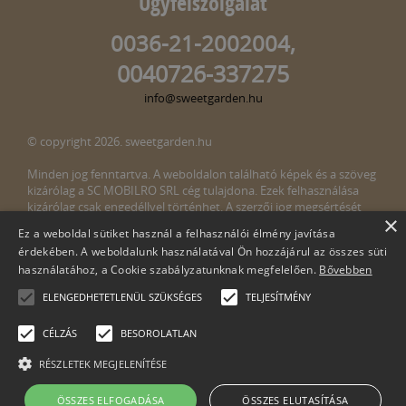
Ügyfélszolgálat
0036-21-2002004,
0040726-337275
info@sweetgarden.hu
© copyright 2026. sweetgarden.hu
Minden jog fenntartva. A weboldalon található képek és a szöveg
kizárólag a SC MOBILRO SRL cég tulajdona. Ezek felhasználása
kizárólag csak engedéllyel történhet. A szerzői jog megsértését
×
törvény bünteti. Amennyiben az oldalunkon esetleges szerzői jog
Ez a weboldal sütiket használ a felhasználói élmény javítása
megsértését észlelné, kérjük, jelezze ezt felénk a következő e-mail
érdekében. A weboldalunk használatával Ön hozzájárul az összes süti
címen:
info@sweetgarden.hu
használatához, a Cookie szabályzatunknak megfelelően.
Bővebben
ELENGEDHETETLENÜL SZÜKSÉGES
TELJESÍTMÉNY
CÉLZÁS
BESOROLATLAN
RÉSZLETEK MEGJELENÍTÉSE
Cégnév: SC Mobilro SRL
ÖSSZES ELFOGADÁSA
ÖSSZES ELUTASÍTÁSA