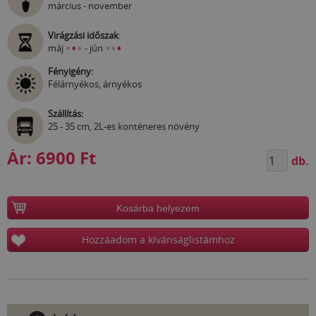
március - november
Virágzási időszak
:
•
•
•
•
•
•
máj
- jún
Fényigény:
Félárnyékos, árnyékos
Szállítás:
25 - 35 cm, 2L-es konténeres növény
Ár:
6900 Ft
db.
Kosárba helyezem
Hozzáadom a kívánságlistámhoz