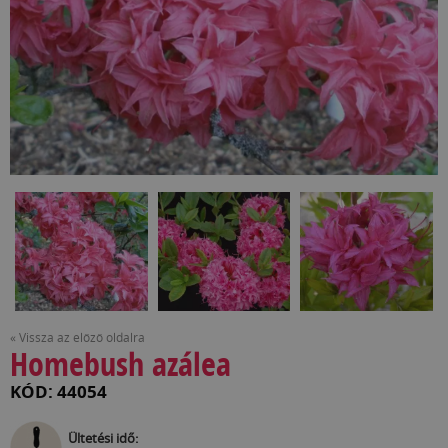
« Vissza az előző oldalra
Homebush azálea
KÓD: 44054
Ültetési idő: