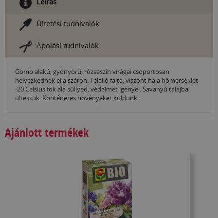
Leírás
Ültetési tudnivalók
Ápolási tudnivalók
Gömb alakú, gyönyörű, rózsaszín virágai csoportosan
helyezkednek el a száron. Télálló fajta, viszont ha a hőmérséklet
-20 Celsius fok alá süllyed, védelmet igényel. Savanyú talajba
ültessük. Konténeres növényeket küldünk.
Ajánlott termékek