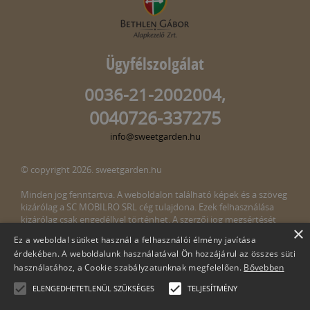
Ügyfélszolgálat
0036-21-2002004,
0040726-337275
info@sweetgarden.hu
© copyright 2026. sweetgarden.hu
Minden jog fenntartva. A weboldalon található képek és a szöveg
kizárólag a SC MOBILRO SRL cég tulajdona. Ezek felhasználása
kizárólag csak engedéllyel történhet. A szerzői jog megsértését
×
törvény bünteti. Amennyiben az oldalunkon esetleges szerzői jog
Ez a weboldal sütiket használ a felhasználói élmény javítása
megsértését észlelné, kérjük, jelezze ezt felénk a következő e-mail
érdekében. A weboldalunk használatával Ön hozzájárul az összes süti
címen:
info@sweetgarden.hu
használatához, a Cookie szabályzatunknak megfelelően.
Bővebben
ELENGEDHETETLENÜL SZÜKSÉGES
TELJESÍTMÉNY