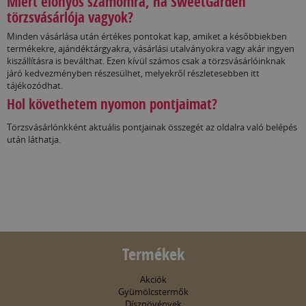
Miért előnyös számomra, ha SweetGarden
törzsvásárlója vagyok?
Minden vásárlása után értékes pontokat kap, amiket a későbbiekben
termékekre, ajándéktárgyakra, vásárlási utalványokra vagy akár ingyen
kiszállításra is beválthat. Ezen kívül számos csak a törzsvásárlóinknak
járó kedvezményben részesülhet, melyekről részletesebben itt
tájékozódhat.
Hol követhetem nyomon pontjaimat?
Törzsvásárlónkként aktuális pontjainak összegét az oldalra való belépés
után láthatja.
Termékek
Akciók
Gyümölcstermők
Dísznövények