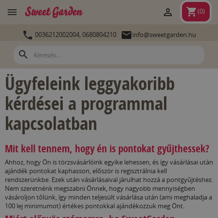
shopping_cart


(
0
)


0036212002004,
0680804210
info@sweetgarden.hu
search
Ügyfeleink leggyakoribb
kérdései a programmal
kapcsolatban
Mit kell tennem, hogy én is pontokat gyűjthessek?
Ahhoz, hogy Ön is törzsvásárlóink egyike lehessen, és így vásárlásai után
ajándék pontokat kaphasson, először is regisztrálnia kell
rendszerünkbe. Ezek után vásárlásaival járulhat hozzá a pontgyűjtéshez.
Nem szeretnénk megszabni Önnek, hogy nagyobb mennyiségben
vásároljon tőlünk, így minden teljesült vásárlása után (ami meghaladja a
100 lej minimumot) értékes pontokkal ajándékozzuk meg Önt.