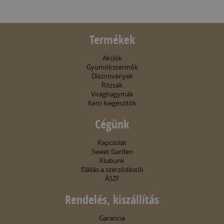
Termékek
Akciók
Gyümölcstermők
Dísznövények
Rózsák
Virághagymák
Kerti kiegészítők
Cégünk
Kapcsolat
Sweet Garden
Klubunk
Elállás a szerződéstől
ÁSZF
Rendelés, kiszállítás
Garancia