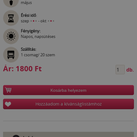
május
Érési idő
:
•
•
•
•
•
•
szep
- okt
Fényigény:
Napos, napsütéses
Szállítás:
1 csomag/ 20 szem
Ár:
1800 Ft
db.
Kosárba helyezem
Hozzáadom a kívánságlistámhoz