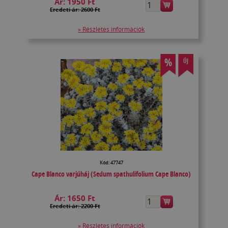
Ár:
1950 Ft
Eredeti ár: 2600 Ft
» Részletes információk
%
ÚJ
Kód: 47747
Cape Blanco varjúháj (Sedum spathulifolium Cape Blanco)
Ár:
1650 Ft
Eredeti ár: 2200 Ft
» Részletes információk