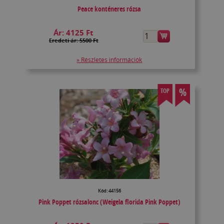
Peace konténeres rózsa
Ár:
4125 Ft
Eredeti ár: 5500 Ft
» Részletes információk
%
TOP
Kód: 44156
Pink Poppet rózsalonc (Weigela florida Pink Poppet)