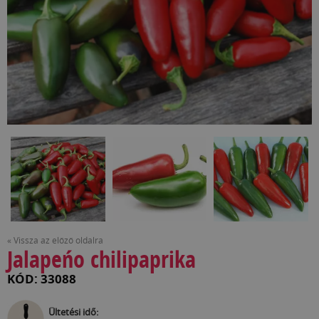
« Vissza az előző oldalra
Jalapeńo chilipaprika
KÓD: 33088
Ültetési idő: