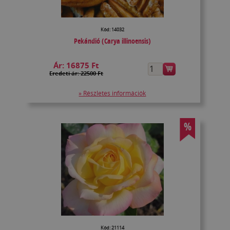
Kód: 14032
Pekándió (Carya illinoensis)
Ár:
16875 Ft
Eredeti ár: 22500 Ft
» Részletes információk
%
Kód: 21114