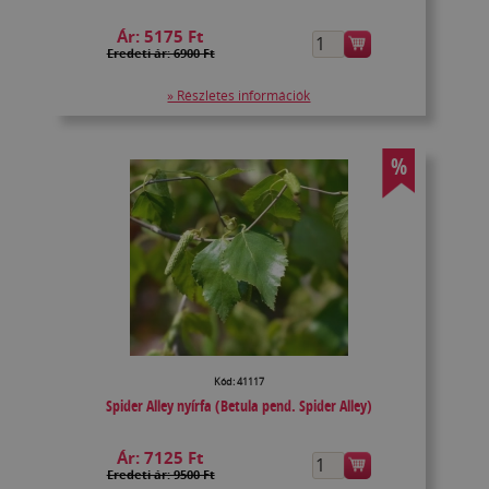
Ár:
5175 Ft
Eredeti ár: 6900 Ft
» Részletes információk
%
Kód: 41117
Spider Alley nyírfa (Betula pend. Spider Alley)
Ár:
7125 Ft
Eredeti ár: 9500 Ft