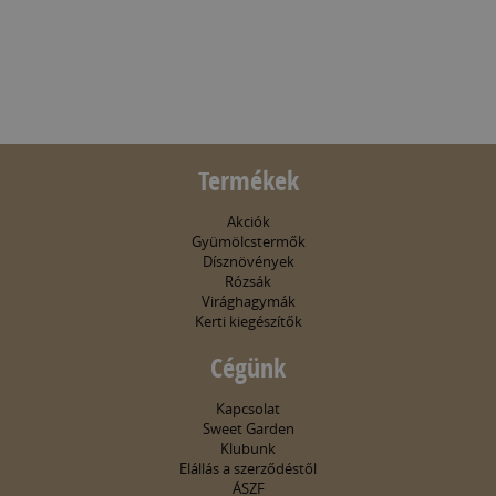
Termékek
Akciók
Gyümölcstermők
Dísznövények
Rózsák
Virághagymák
Kerti kiegészítők
Cégünk
Kapcsolat
Sweet Garden
Klubunk
Elállás a szerződéstől
ÁSZF