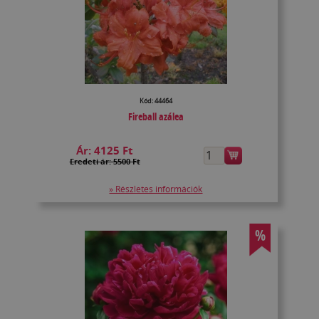
Kód: 44464
Fireball azálea
Ár:
4125 Ft
Eredeti ár: 5500 Ft
» Részletes információk
%