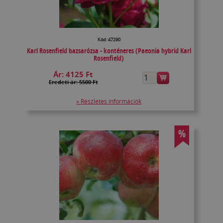
Kód: 47290
Karl Rosenfield bazsarózsa - konténeres (Paeonia hybrid Karl
Rosenfield)
Ár:
4125 Ft
Eredeti ár: 5500 Ft
» Részletes információk
%