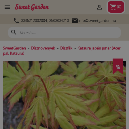
shopping_cart


(
0
)


0036212002004,
0680804210
info@sweetgarden.hu
search
SweetGarden
»
Dísznövények
»
Díszfák
»
Katsura japán juhar (Acer
pal. Katsura)
%