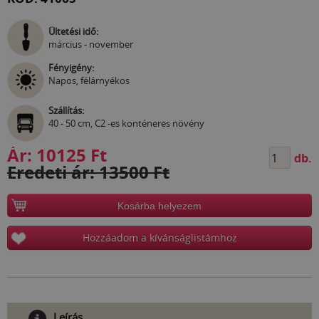
Ültetési idő:
március - november
Fényigény:
Napos, félárnyékos
Szállítás:
40 - 50 cm, C2 -es konténeres növény
Ár:
10125 Ft
db.
Eredeti ár: 13500 Ft
Kosárba helyezem
Hozzáadom a kívánságlistámhoz
Leírás