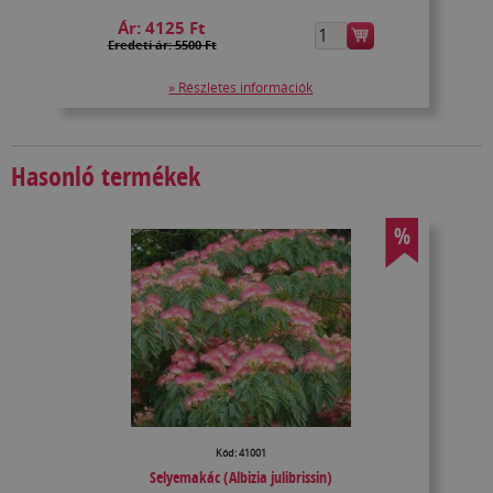
Ár:
4125 Ft
Eredeti ár: 5500 Ft
» Részletes információk
Hasonló termékek
%
Kód: 41001
Selyemakác (Albizia julibrissin)