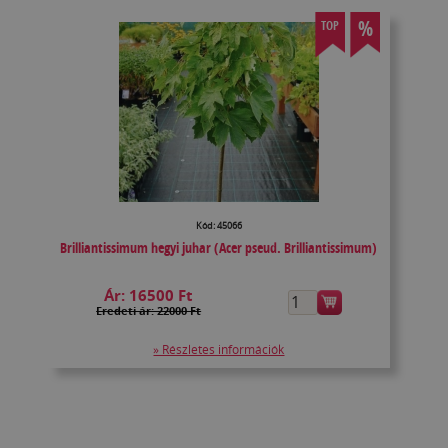
%
TOP
Kód: 45066
Brilliantissimum hegyi juhar (Acer pseud. Brilliantissimum)
Ár:
16500 Ft
Eredeti ár: 22000 Ft
» Részletes információk