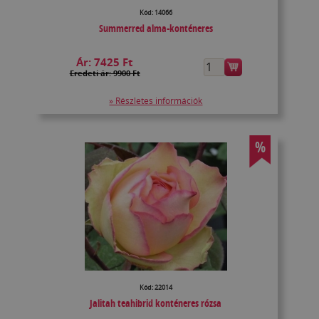
Kód: 14066
Summerred alma-konténeres
Ár:
7425 Ft
Eredeti ár: 9900 Ft
» Részletes információk
%
Kód: 22014
Jalitah teahibrid konténeres rózsa