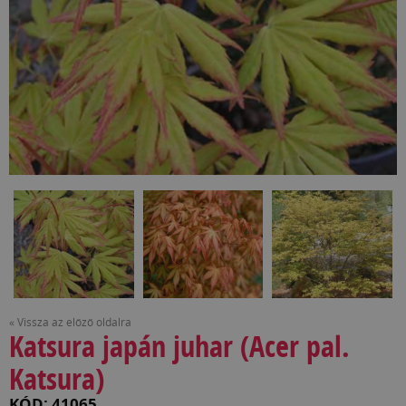
« Vissza az előző oldalra
Katsura japán juhar (Acer pal.
Katsura)
KÓD: 41065