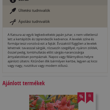
Ültetési tudnivalók
Ápolási tudnivalók
A Katsura az egyik legkedveltebb japán juhar, s nem véletlenül
lett a kertépítők és tájrendezők kedvence. A levelek színe és
formája teszi vonzóvá ezt a fajtát. Évszaktól függően a levelek
lehetnek: tavasszal sárgák, rózsaszín szegéllyel, nyáron zöldek,
ősszel pedig, lombhullatás előtt sárgás-narancssárga
árnyalatokban pompáznak. Napos vagy félárnyékos helyre
ajánlott ültetni. Kitűnően illik bármilyen kertbe, legyen az kicsi
vagy nagy, rusztikus vagy modern stílusú.
Ajánlott termékek
%
ÚJ