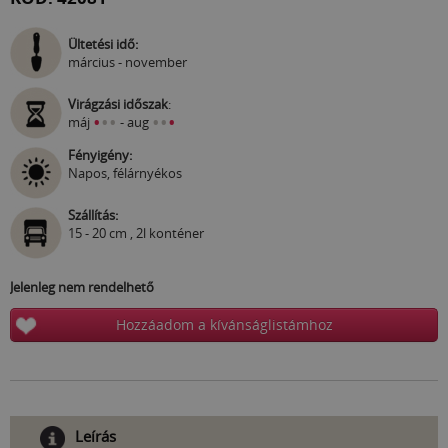
Ültetési idő:
március - november
Virágzási időszak
:
•
•
•
•
•
•
máj
- aug
Fényigény:
Napos, félárnyékos
Szállítás:
15 - 20 cm , 2l konténer
Jelenleg nem rendelhető
Hozzáadom a kívánságlistámhoz
Leírás