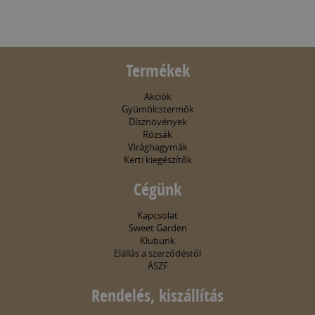
Termékek
Akciók
Gyümölcstermők
Dísznövények
Rózsák
Virághagymák
Kerti kiegészítők
Cégünk
Kapcsolat
Sweet Garden
Klubunk
Elállás a szerződéstől
ÁSZF
Rendelés, kiszállítás