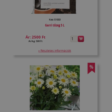
Kód: 51003
Garri tőzeg 5 L
Ár:
2500 Ft
Ár/kg: 500 Ft
» Részletes információk
%