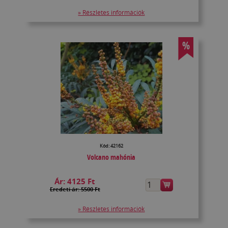
» Részletes információk
%
Kód: 42162
Volcano mahónia
Ár:
4125 Ft
Eredeti ár: 5500 Ft
» Részletes információk