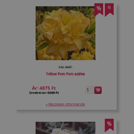
%
ÚJ
Kód: 44451
Yellow Pom Pom azálea
Ár:
4875 Ft
Eredeti ár: 6500 Ft
» Részletes információk
%