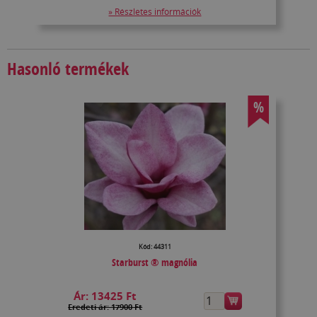
» Részletes információk
Hasonló termékek
%
Kód: 44311
Starburst ® magnólia
Ár:
13425 Ft
Eredeti ár: 17900 Ft