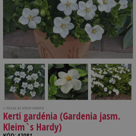
« Vissza az előző oldalra
Kerti gardénia (Gardenia jasm.
Kleim`s Hardy)
KÓD: 42081