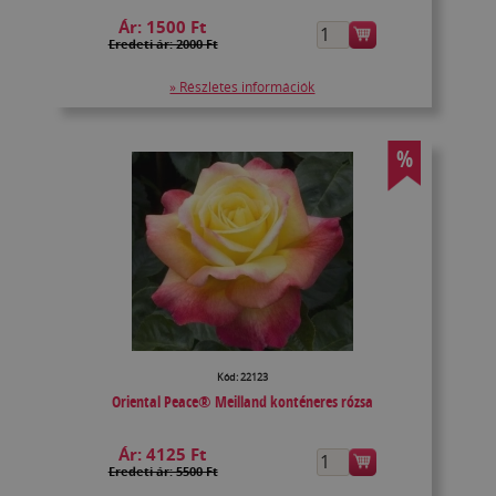
Ár:
1500 Ft
Eredeti ár: 2000 Ft
» Részletes információk
%
Kód: 22123
Oriental Peace® Meilland konténeres rózsa
Ár:
4125 Ft
Eredeti ár: 5500 Ft