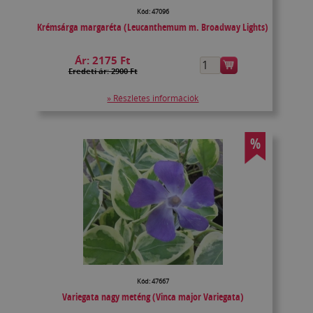
Kód: 47096
Krémsárga margaréta (Leucanthemum m. Broadway Lights)
Ár:
2175 Ft
Eredeti ár: 2900 Ft
» Részletes információk
%
Kód: 47667
Variegata nagy meténg (Vinca major Variegata)