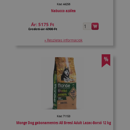
Kód: 44256
Nabucco azálea
Ár:
5175 Ft
Eredeti ár: 6900 Ft
» Részletes információk
%
Kód: 71153
Monge Dog gabonamentes All Breed Adult Lazac-Borsó 12 kg