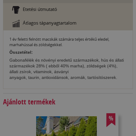
Etetési útmutató
Átlagos tápanyagtartalom
1 év feletti felnött macskák számára teljes értékű eledel,
marhahússal és zöldségekkel.
Összetétel:
Gabonafélék és növényi eredetű származékok, hús és állati
származékok 28% ( ebből 40% marha), zöldségek (4%),
állati zsírok, vitaminok, ásványi
anyagok, taurin, antioxidánsok, aromák, tartósítószerek.
Ajánlott termékek
%