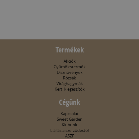
Termékek
Akciók
Gyümölcstermők
Dísznövények
Rózsák
Virághagymák
Kerti kiegészítők
Cégünk
Kapcsolat
Sweet Garden
Klubunk
Elállás a szerződéstől
ÁSZF