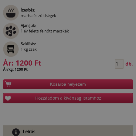
Ízesítés:
marha és zöldségek
Ajanljuk:
1 év feletti felnőtt macskák
Szállítás:
1 kg zsák
Ár:
1200 Ft
db.
Ár/kg: 1200 Ft
Kosárba helyezem
Hozzáadom a kívánságlistámhoz
Leírás