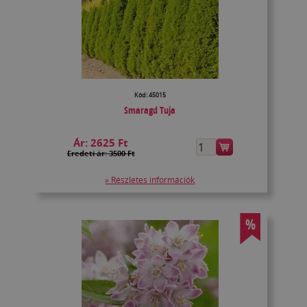
Kód: 45015
Smaragd Tuja
Ár:
2625 Ft
Eredeti ár: 3500 Ft
» Részletes információk
%