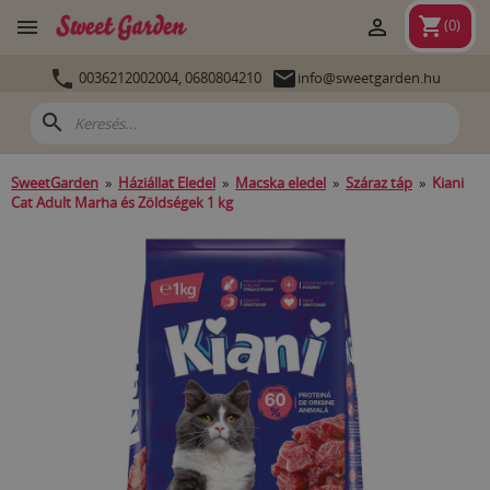
shopping_cart


(
0
)


0036212002004,
0680804210
info@sweetgarden.hu
search
SweetGarden
»
Háziállat Eledel
»
Macska eledel
»
Száraz táp
»
Kiani
Cat Adult Marha és Zöldségek 1 kg