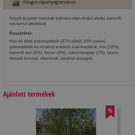
Átlagos tápanyagtartalom
Kölyök és junior macskák számára teljes értékű eledel, baromfi-
rizs-borsó ízesítéssel.
Összetétel:
Hús és állati származékok (47% ebből 10% csirke),
gabonafélék és növényi eredetű származékok, rizs (10%),
baromfi zsír (5%), borsó (4%), cukorrépapép (2%), taurin,
élesztő kivonat, vitaminok, ásványi anyagok.
Ajánlott termékek
%