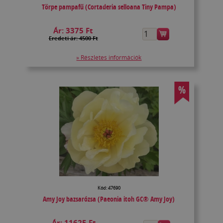
Törpe pampafű (Cortaderia selloana Tiny Pampa)
Ár:
3375 Ft
Eredeti ár: 4500 Ft
» Részletes információk
%
Kód: 47690
Amy Joy bazsarózsa (Paeonia itoh GC® Amy Joy)
Ár:
11625 Ft