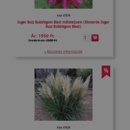
Kód: 47576
Sugar Buzz Bubblegum Blast méhbalzsam (Monarda Sugar
Buzz Bubblegum Blast)
Ár:
1950 Ft
Eredeti ár: 2600 Ft
» Részletes információk
%
Kód: 47626