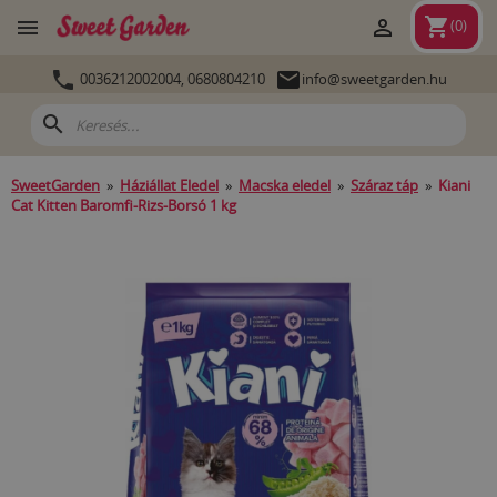
shopping_cart


(
0
)


0036212002004,
0680804210
info@sweetgarden.hu
search
SweetGarden
»
Háziállat Eledel
»
Macska eledel
»
Száraz táp
»
Kiani
Cat Kitten Baromfi-Rizs-Borsó 1 kg