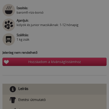
Ízesítés:
baromfi-rizs-borsó
Ajanljuk:
kölyök és junior macskáknak: 1-12 hónapig
Szállítás:
1 kg zsák
Jelenleg nem rendelhető
Hozzáadom a kívánságlistámhoz
Leírás
Etetési útmutató