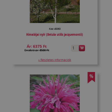
Kód: 45063
Himalájai nyír (Betula utilis jacquemontii)
Ár:
6375 Ft
Eredeti ár: 8500 Ft
» Részletes információk
%