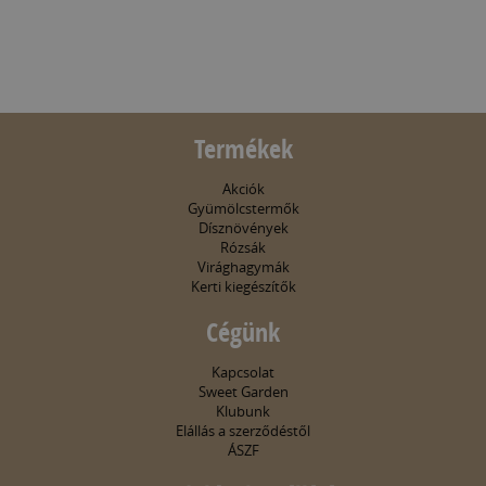
Termékek
Akciók
Gyümölcstermők
Dísznövények
Rózsák
Virághagymák
Kerti kiegészítők
Cégünk
Kapcsolat
Sweet Garden
Klubunk
Elállás a szerződéstől
ÁSZF