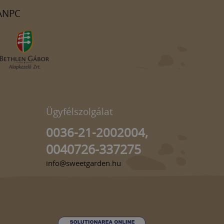
ANPC
Ügyfélszolgálat
0036-21-2002004,
0040726-337275
info@sweetgarden.hu