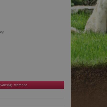
ény
ívánságlistámhoz