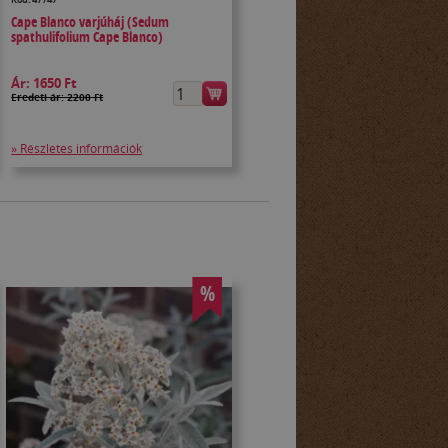
Cape Blanco varjúháj (Sedum
spathulifolium Cape Blanco)
Ár:
1650 Ft
Eredeti ár: 2200 Ft
» Részletes információk
%