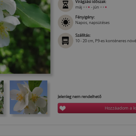
Virágzási időszak
:
•
•
•
•
•
•
máj
- jún
Fényigény:
Napos, napsütéses
Szállítás:
10 - 20 cm, P9-es konténeres növ
Jelenleg nem rendelhető
Hozzáadom a k