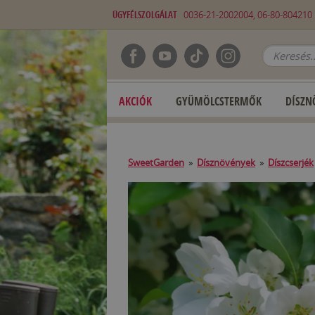
ÜGYFÉLSZOLGÁLAT
0036-21-2002004, 06-80-80421
AKCIÓK
GYÜMÖLCSTERMŐK
DÍSZN
SweetGarden
»
Dísznövények
»
Díszcserjék