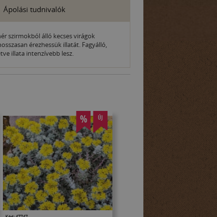
Ápolási tudnivalók
hér szirmokból álló kecses virágok
sszasan érezhessük illatát. Fagyálló,
ve illata intenzívebb lesz.
%
ÚJ
Kód: 47747