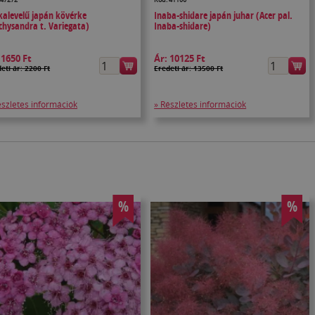
kalevelű japán kövérke
Inaba-shidare japán juhar (Acer pal.
chysandra t. Variegata)
Inaba-shidare)
:
1650 Ft
Ár:
10125 Ft
eti ár: 2200 Ft
Eredeti ár: 13500 Ft
észletes információk
» Részletes információk
%
%