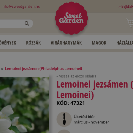
0
info@sweetgarden.hu
» BEJELE
OK
ÖVÉNYEK
RÓZSÁK
VIRÁGHAGYMÁK
MAGOK
HÁZIÁLLA
»
Lemoinei jezsámen (Philadelphus Lemoinei)
« Vissza az előző oldalra
Lemoinei jezsámen (
Lemoinei)
KÓD: 47321
Ültetési idő:
március - november