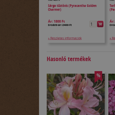
Sárga tűztövis (Pyracantha Golden
Tar
Charmer)
(Pa
Ár:
1800 Ft
Ár
Eredeti ár: 2400 Ft
Ered
» Részletes információk
» R
Hasonló termékek
%