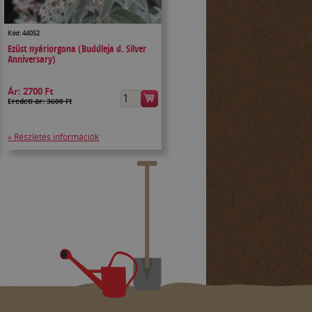
Kód: 44052
Ezüst nyáriorgona (Buddleja d. Silver
Anniversary)
Ár:
2700 Ft
Eredeti ár: 3600 Ft
» Részletes információk