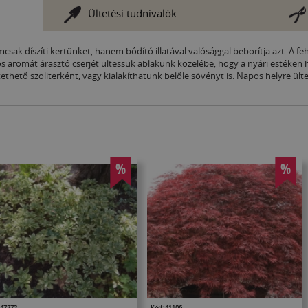
Ültetési tudnivalók
ak díszíti kertünket, hanem bódító illatával valósággal beborítja azt. A fe
 aromát árasztó cserjét ültessük ablakunk közelébe, hogy a nyári estéken ho
thető szoliterként, vagy kialakíthatunk belőle sövényt is. Napos helyre ültet
%
%
 47272
Kód: 41106