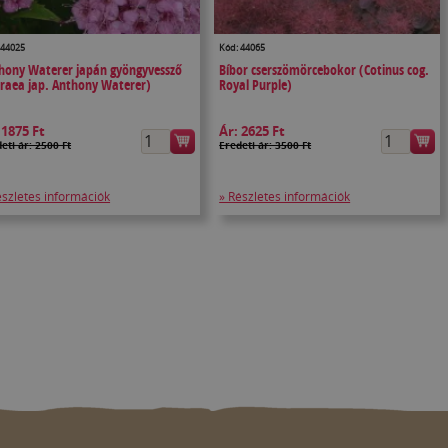
 44025
Kód: 44065
hony Waterer japán gyöngyvessző
Bíbor cserszömörcebokor (Cotinus cog.
iraea jap. Anthony Waterer)
Royal Purple)
:
1875 Ft
Ár:
2625 Ft
eti ár: 2500 Ft
Eredeti ár: 3500 Ft
észletes információk
» Részletes információk