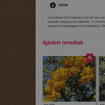
Leírás
A jezsámen örök kedvenc marad, hisz nemcs
közepén sárga porzó található. A citromos
talajra és betegségekre nem érzékeny. Ülte
Ajánlott termékek
%
Kód: 42073
Kód: