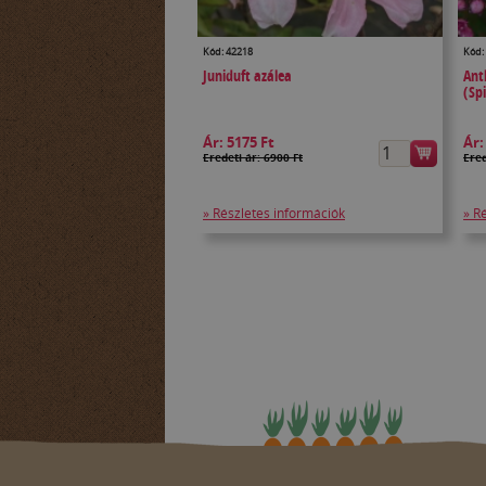
Kód: 42218
Kód:
Juniduft azálea
Ant
(Sp
Ár:
5175 Ft
Ár
Eredeti ár: 6900 Ft
Ered
» Részletes információk
» R