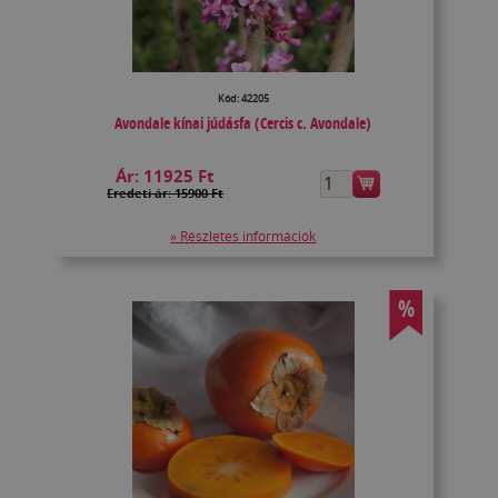
Kód: 42205
Avondale kínai júdásfa (Cercis c. Avondale)
Ár:
11925 Ft
Eredeti ár: 15900 Ft
» Részletes információk
%