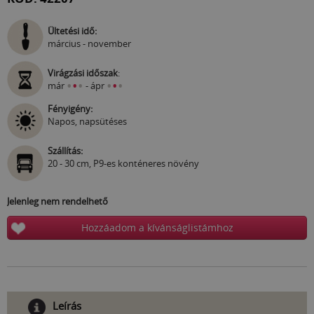
Ültetési idő:
március - november
Virágzási időszak
:
•
•
•
•
•
•
már
- ápr
Fényigény:
Napos, napsütéses
Szállítás:
20 - 30 cm, P9-es konténeres növény
Jelenleg nem rendelhető
Hozzáadom a kívánságlistámhoz
Leírás