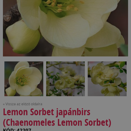
« Vissza az előző oldalra
Lemon Sorbet japánbirs
(Chaenomeles Lemon Sorbet)
KÓD: 42207