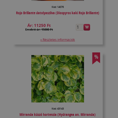
Kód: 14076
Rojo Brillante datolyaszilva (Diospyros kaki Rojo Brillante)
Ár:
11250 Ft
Eredeti ár: 15000 Ft
» Részletes információk
%
Kód: 43143
Mirranda kúszó hortenzia (Hydrangea an. Mirranda)