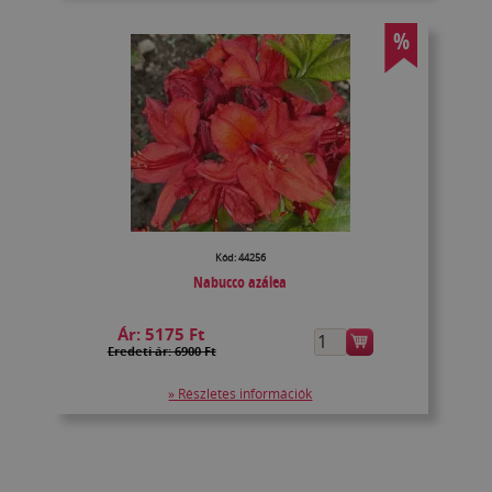
%
Kód: 44256
Nabucco azálea
Ár:
5175 Ft
Eredeti ár: 6900 Ft
» Részletes információk