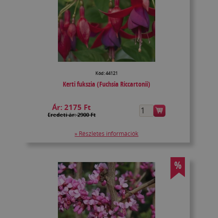
Kód: 44121
Kerti fukszia (Fuchsia Riccartonii)
Ár:
2175 Ft
Eredeti ár: 2900 Ft
» Részletes információk
%