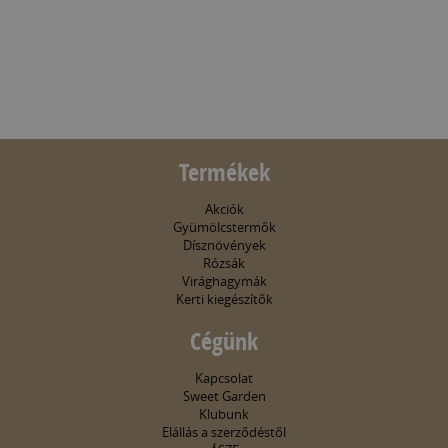
Termékek
Akciók
Gyümölcstermők
Dísznövények
Rózsák
Virághagymák
Kerti kiegészítők
Cégünk
Kapcsolat
Sweet Garden
Klubunk
Elállás a szerződéstől