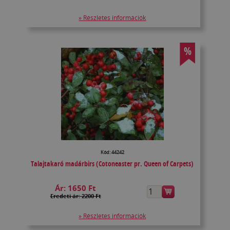
» Részletes információk
%
Kód: 44242
Talajtakaró madárbirs (Cotoneaster pr. Queen of Carpets)
Ár:
1650 Ft
Eredeti ár: 2200 Ft
» Részletes információk