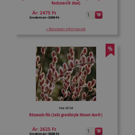
Rockstars® blue)
Ár:
2475 Ft
Eredeti ár: 3300 Ft
» Részletes információk
%
Kód: 42124
Rózsaszín fűz (Salix gracilistyla Mount Aso®)
Ár:
2625 Ft
Eredeti ár: 3500 Ft