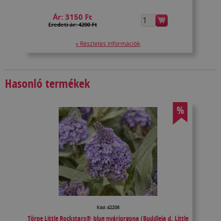
Ár:
3150 Ft
Eredeti ár: 4200 Ft
» Részletes információk
Hasonló termékek
%
Kód: 42206
Törpe Little Rockstars® blue nyáriorgona (Buddleja d. Little