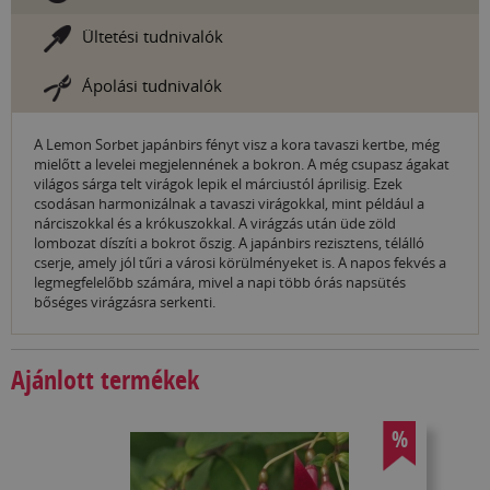
Ültetési tudnivalók
Ápolási tudnivalók
A Lemon Sorbet japánbirs fényt visz a kora tavaszi kertbe, még
mielőtt a levelei megjelennének a bokron. A még csupasz ágakat
világos sárga telt virágok lepik el márciustól áprilisig. Ezek
csodásan harmonizálnak a tavaszi virágokkal, mint például a
nárciszokkal és a krókuszokkal. A virágzás után üde zöld
lombozat díszíti a bokrot őszig. A japánbirs rezisztens, télálló
cserje, amely jól tűri a városi körülményeket is. A napos fekvés a
legmegfelelőbb számára, mivel a napi több órás napsütés
bőséges virágzásra serkenti.
Ajánlott termékek
%