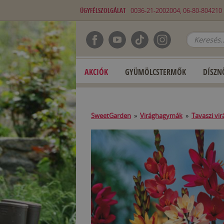
ÜGYFÉLSZOLGÁLAT
0036-21-2002004, 06-80-80421
AKCIÓK
GYÜMÖLCSTERMŐK
DÍSZN
SweetGarden
»
Virághagymák
»
Tavaszi vi