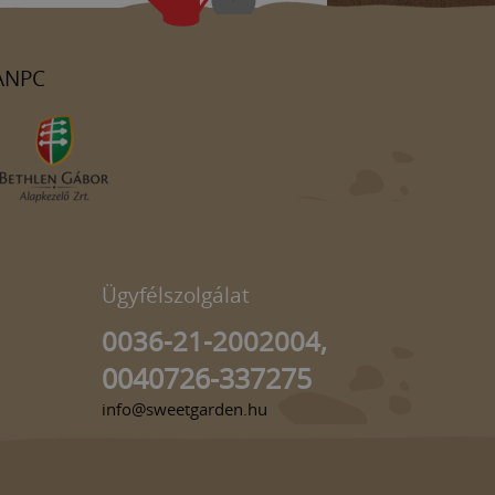
ANPC
Ügyfélszolgálat
0036-21-2002004,
0040726-337275
info@sweetgarden.hu