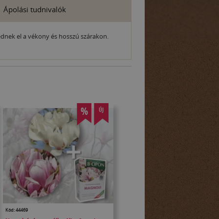
Ápolási tudnivalók
kednek el a vékony és hosszú szárakon.
%
ÚJ
Kód: 44469