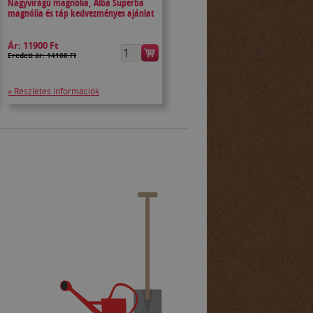
Nagyvirágú magnólia, Alba Superba
magnólia és táp kedvezményes ajánlat
Ár:
11900 Ft
Eredeti ár: 14100 Ft
» Részletes információk