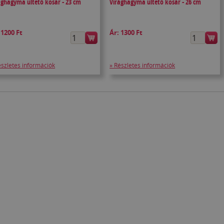
ághagyma ültető kosár - 23 cm
Virághagyma ültető kosár - 26 cm
:
1200 Ft
Ár:
1300 Ft
észletes információk
» Részletes információk