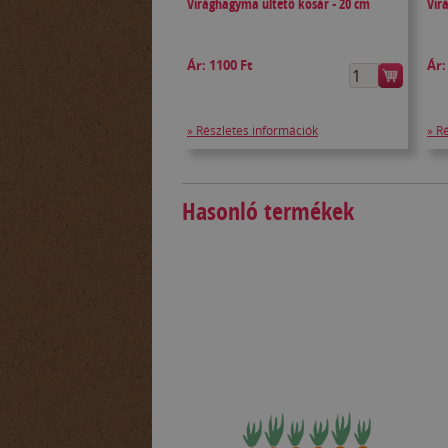
Virághagyma ültető kosár - 20 cm
Vir
Ár:
1100 Ft
Ár
» Részletes információk
» R
Hasonló termékek