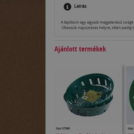
Leírás
A lépliliom egy egyedi megjelenésű virágk
Ültessük napsütéses helyre, télen pedig
Ajánlott termékek
Kód: 57086
Kód: