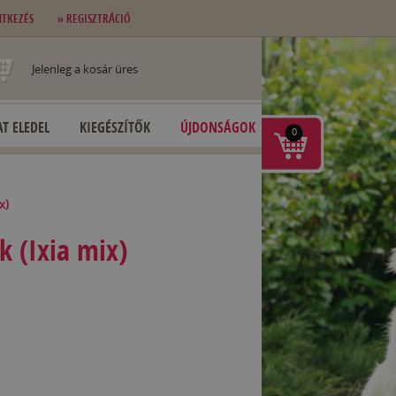
NTKEZÉS
» REGISZTRÁCIÓ
Jelenleg a kosár üres
T ELEDEL
KIEGÉSZÍTŐK
ÚJDONSÁGOK
0
x)
k (Ixia mix)