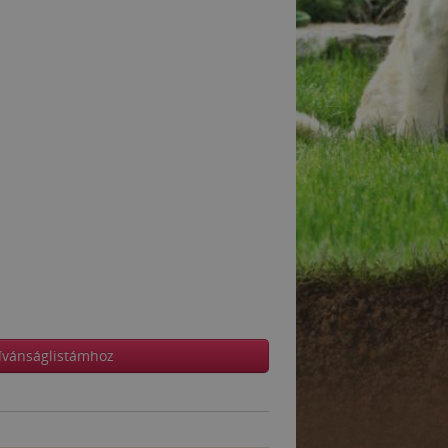
ívánságlistámhoz