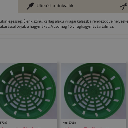
Ültetési tudnivalók
ülönlegesség. Élénk színű, csillag alakú virágai kalászba rendeződve helyez
 takarással óvjuk a hagymákat. A csomag 15 virághagymát tartalmaz.
 57087
Kód: 57088