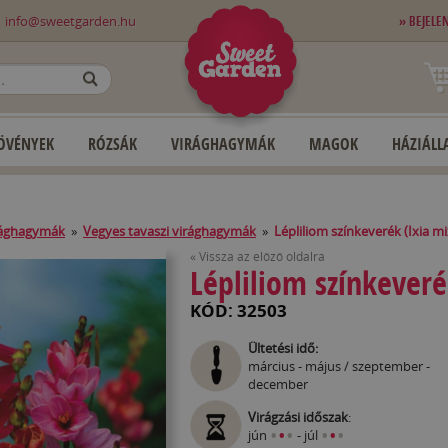
0
info@sweetgarden.hu
» BEJELE
OK
ÖVÉNYEK
RÓZSÁK
VIRÁGHAGYMÁK
MAGOK
HÁZIÁLLA
rághagymák
»
Vegyes tavaszi virághagymák
»
Lépliliom színkeverék (Ixia mi
« Vissza az előző oldalra
Lépliliom színkeveré
KÓD: 32503
Ültetési idő:
március - május / szeptember -
december
Virágzási időszak
:
•
•
•
•
•
•
jún
- júl