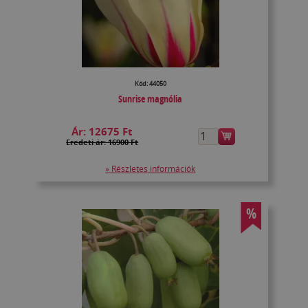
Kód: 44050
Sunrise magnólia
Ár:
12675 Ft
Eredeti ár: 16900 Ft
» Részletes információk
%