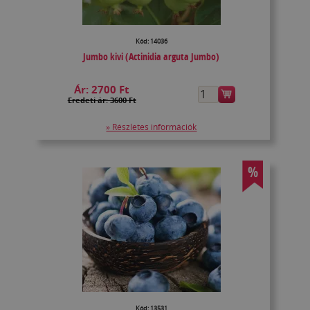
Kód: 14036
Jumbo kivi (Actinidia arguta Jumbo)
Ár:
2700 Ft
Eredeti ár: 3600 Ft
» Részletes információk
%
Kód: 13531