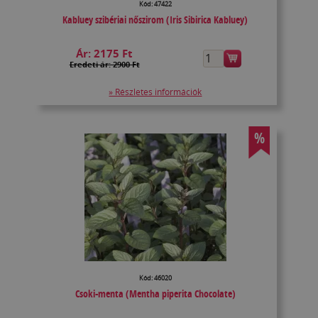
Kód: 47422
Kabluey szibériai nőszirom (Iris Sibirica Kabluey)
Ár:
2175 Ft
Eredeti ár: 2900 Ft
» Részletes információk
%
Kód: 46020
Csoki-menta (Mentha piperita Chocolate)