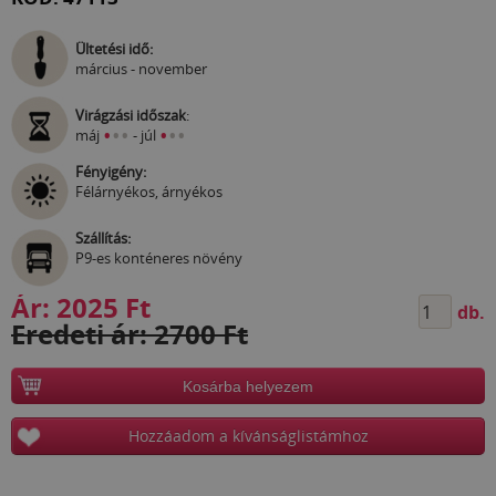
Ültetési idő:
március - november
Virágzási időszak
:
•
•
•
•
•
•
máj
- júl
Fényigény:
Félárnyékos, árnyékos
Szállítás:
P9-es konténeres növény
Ár:
2025 Ft
db.
Eredeti ár: 2700 Ft
Kosárba helyezem
Hozzáadom a kívánságlistámhoz