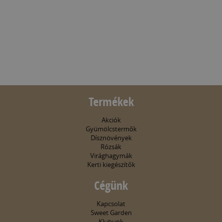
Termékek
Akciók
Gyümölcstermők
Dísznövények
Rózsák
Virághagymák
Kerti kiegészítők
Cégünk
Kapcsolat
Sweet Garden
Klubunk