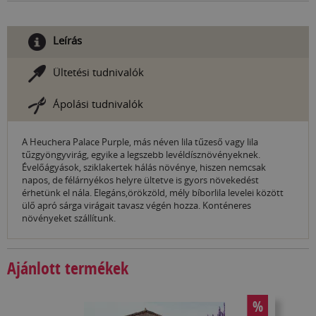
Leírás
Ültetési tudnivalók
Ápolási tudnivalók
A Heuchera Palace Purple, más néven lila tűzeső vagy lila
tűzgyöngyvirág, egyike a legszebb levéldísznövényeknek.
Évelőágyások, sziklakertek hálás növénye, hiszen nemcsak
napos, de félárnyékos helyre ültetve is gyors növekedést
érhetünk el nála. Elegáns,örökzöld, mély bíborlila levelei között
ülő apró sárga virágait tavasz végén hozza. Konténeres
növényeket szállítunk.
Ajánlott termékek
%