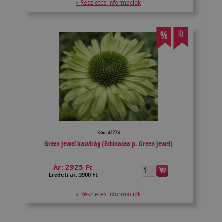
» Részletes információk
%
ÚJ
Kód: 47773
Green Jewel kasvirág (Echinacea p. Green Jewel)
Ár:
2925 Ft
Eredeti ár: 3900 Ft
» Részletes információk