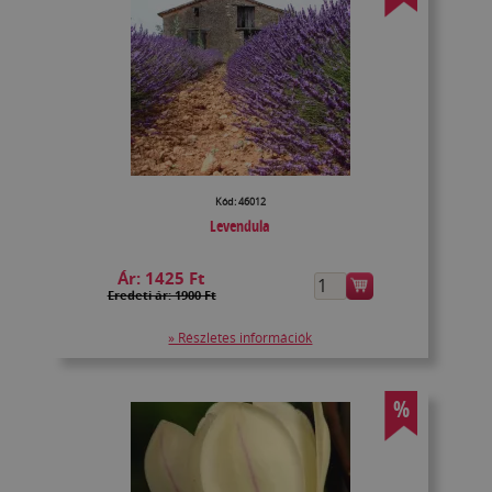
Kód: 46012
Levendula
Ár:
1425 Ft
Eredeti ár: 1900 Ft
» Részletes információk
%