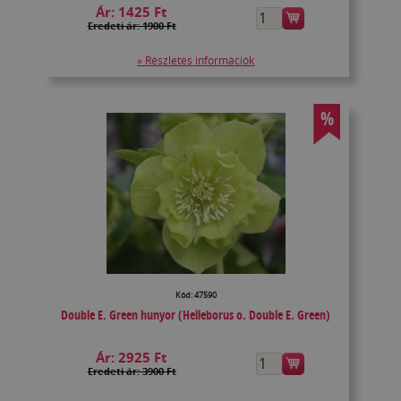
Ár:
1425 Ft
Eredeti ár: 1900 Ft
» Részletes információk
%
Kód: 47590
Double E. Green hunyor (Helleborus o. Double E. Green)
Ár:
2925 Ft
Eredeti ár: 3900 Ft