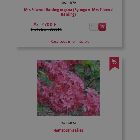
Kód: 44370
Mrs Edward Harding orgona (Syringa v. Mrs Edward
Harding)
Ár:
2700 Ft
Eredeti ár: 3600 Ft
» Részletes információk
%
Kód: 44054
Homebush azálea