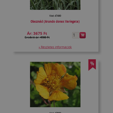
Kód: 47490
Olasznád (Arundo donax Variegata)
Ár:
3675 Ft
Eredeti ár: 4900 Ft
» Részletes információk
%