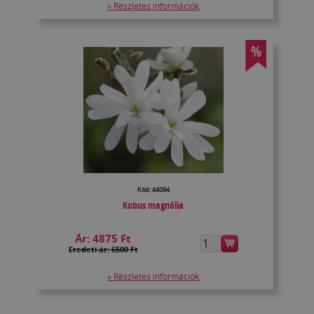
» Részletes információk
%
Kód: 44094
Kobus magnólia
Ár:
4875 Ft
Eredeti ár: 6500 Ft
» Részletes információk