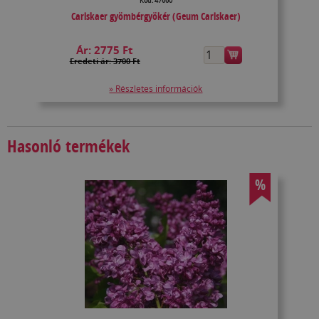
Kód: 47660
Carlskaer gyömbérgyökér (Geum Carlskaer)
Ár:
2775 Ft
Eredeti ár: 3700 Ft
» Részletes információk
Hasonló termékek
%