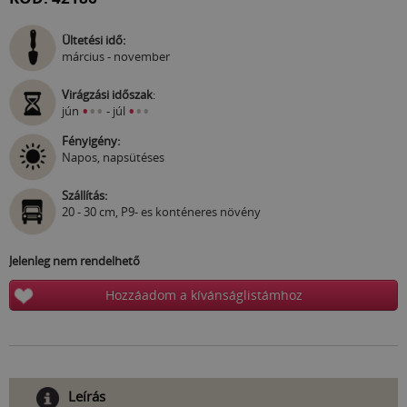
Ültetési idő:
március - november
Virágzási időszak
:
•
•
•
•
•
•
jún
- júl
Fényigény:
Napos, napsütéses
Szállítás:
20 - 30 cm, P9- es konténeres növény
Jelenleg nem rendelhető
Hozzáadom a kívánságlistámhoz
Leírás