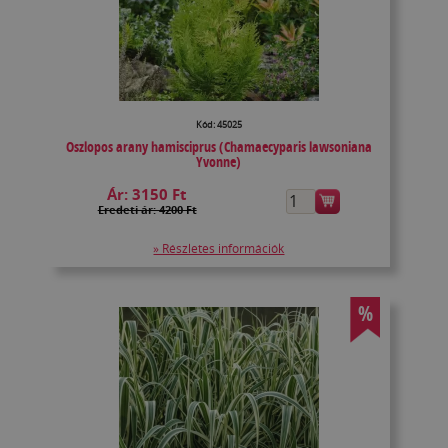
Kód: 45025
Oszlopos arany hamisciprus (Chamaecyparis lawsoniana
Yvonne)
Ár:
3150 Ft
Eredeti ár: 4200 Ft
» Részletes információk
%