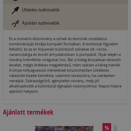
Ültetési tudnivalók
Ápolási tudnivalók
Ez a mutatós dísznövény a színek és textúrák csodálatos
kombinációját kínálja kompakt formában. A lombozat figyelem
felkeltő, és az év folyamán különböző színeket ölt: vörös,
narancssárga és bordó árnyalatokban is pompázik. Nyár elején a
növény krémfehér virágokat hoz. Bár a hideg évszakban elveszíti
leveleit, mégis érdekes megjelenésű, mert szárain a kéreg hámlik.
A törpe hólyagvessző méretének köszönhetően tökéletes
választás kisebb kertekbe, valamint teraszokra, ha cserépben
neveljük. Szárazságtűrő, igénytelen növény, mely jól
alkalmazkodik a különböző éghajlati viszonyokhoz. Napos helyre
ajánlott helyezni.
Ajánlott termékek
%