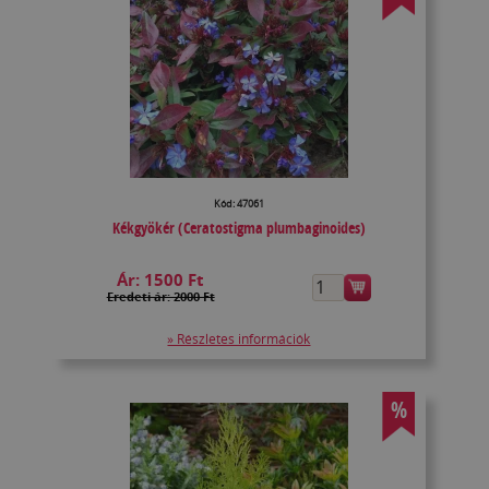
Kód: 47061
Kékgyökér (Ceratostigma plumbaginoides)
Ár:
1500 Ft
Eredeti ár: 2000 Ft
» Részletes információk
%