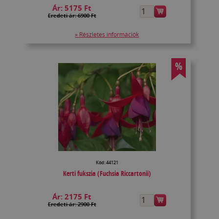
Ár:
5175 Ft
Eredeti ár: 6900 Ft
» Részletes információk
%
Kód: 44121
Kerti fukszia (Fuchsia Riccartonii)
Ár:
2175 Ft
Eredeti ár: 2900 Ft