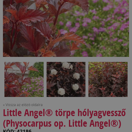
« Vissza az előző oldalra
Little Angel® törpe hólyagvessző
(Physocarpus op. Little Angel®)
KÓD: 42186