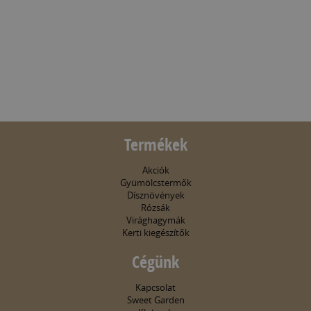
Termékek
Akciók
Gyümölcstermők
Dísznövények
Rózsák
Virághagymák
Kerti kiegészítők
Cégünk
Kapcsolat
Sweet Garden