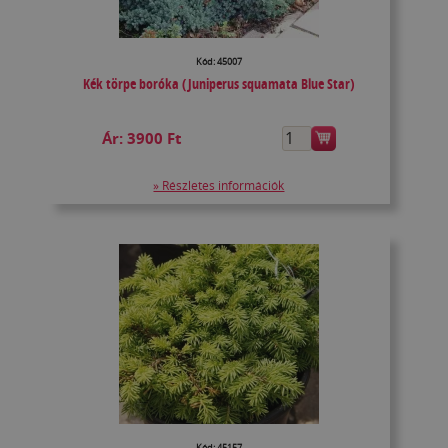
Kód: 45007
Kék törpe boróka (Juniperus squamata Blue Star)
Ár:
3900 Ft
» Részletes információk
Kód: 45157