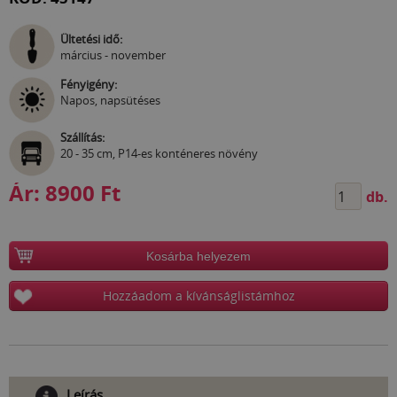
Ültetési idő:
március - november
Fényigény:
Napos, napsütéses
Szállítás:
20 - 35 cm, P14-es konténeres növény
Ár:
8900 Ft
db.
Kosárba helyezem
Hozzáadom a kívánságlistámhoz
Leírás