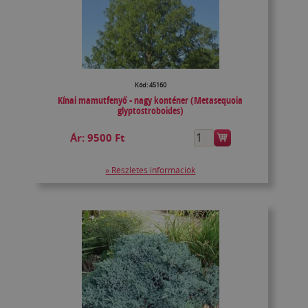
Kód: 45160
Kínai mamutfenyő - nagy konténer (Metasequoia
glyptostroboides)
Ár:
9500 Ft
» Részletes információk