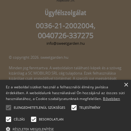
Ügyfélszolgálat
0036-21-2002004,
0040726-337275
info@sweetgarden.hu
© copyright 2026. sweetgarden.hu
Minden jog fenntartva. A weboldalon található képek és a szöveg
kizárólag a SC MOBILRO SRL cég tulajdona. Ezek felhasználása
kizárólag csak engedéllyel történhet. A szerzői jog megsértését
×
törvény bünteti. Amennyiben az oldalunkon esetleges szerzői jog
Ez a weboldal sütiket használ a felhasználói élmény javítása
megsértését észlelné, kérjük, jelezze ezt felénk a következő e-mail
érdekében. A weboldalunk használatával Ön hozzájárul az összes süti
címen:
info@sweetgarden.hu
használatához, a Cookie szabályzatunknak megfelelően.
Bővebben
ELENGEDHETETLENÜL SZÜKSÉGES
TELJESÍTMÉNY
CÉLZÁS
BESOROLATLAN
RÉSZLETEK MEGJELENÍTÉSE