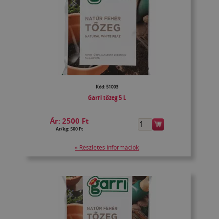
Kód: 51003
Garri tőzeg 5 L
Ár:
2500 Ft
Ár/kg: 500 Ft
» Részletes információk