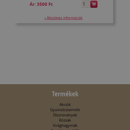
Ár:
3500 Ft
» Részletes információk
Termékek
Akciók
Gyümölcstermők
Dísznövények
Rózsák
Virághagymák