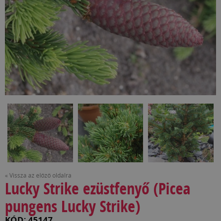
« Vissza az előző oldalra
Lucky Strike ezüstfenyő (Picea
pungens Lucky Strike)
KÓD: 45147