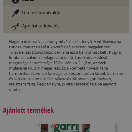
Ültetési tudnivalók
Ápolási tudnivalók
Nagyon dekoratív, alacsony növésű ezüstfenyő. A vörösesbarna
tobozai már az ültetést követő első években megjelennek.
Tűlevelei ezüstös-sötétzöldek, ami azt a benyomást kelti, hogy a
lombozat valamivel világosabb színű. Lassú növekedésű,
magassága és szélessége 10 év után kb. 1-1,2 m, az évek
múlásával kb. 2 m magas lesz. Ez a kompakt növésű fajta
harmonikus és vonzó formájának köszönhetően kisebb kertekbe
és sziklakertekbe is ideális választás. Könnyen gondozható,
rezisztens fajta. Napos helyre, jó vízelvezetésű talajba ajánlott
ültetni.
Ajánlott termékek