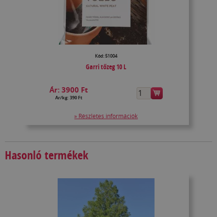
Kód: 51004
Garri tőzeg 10 L
Ár:
3900 Ft
Ár/kg: 390 Ft
» Részletes információk
Hasonló termékek