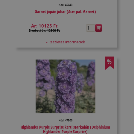
Kód: 45043
Garnet japán juhar (Acer pal. Garnet)
Ár:
10125 Ft
Eredeti ár: 13500 Ft
» Részletes információk
%
Kód: 47566
Highlander Purple Surprise kerti szarkaláb (Delphinium
Highlander Purple Surprise)