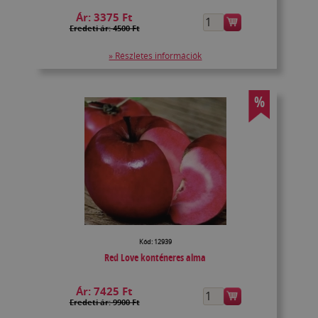
Ár:
3375 Ft
Eredeti ár: 4500 Ft
» Részletes információk
%
Kód: 12939
Red Love konténeres alma
Ár:
7425 Ft
Eredeti ár: 9900 Ft