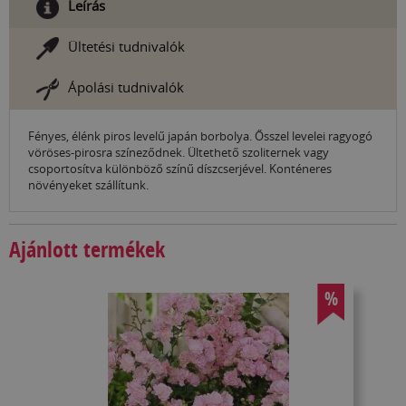
Leírás
Ültetési tudnivalók
Ápolási tudnivalók
Fényes, élénk piros levelű japán borbolya. Ősszel levelei ragyogó
vöröses-pirosra színeződnek. Ültethető szoliternek vagy
csoportosítva különböző színű díszcserjével. Konténeres
növényeket szállítunk.
Ajánlott termékek
%