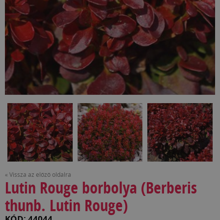
« Vissza az előző oldalra
Lutin Rouge borbolya (Berberis
thunb. Lutin Rouge)
KÓD: 44044