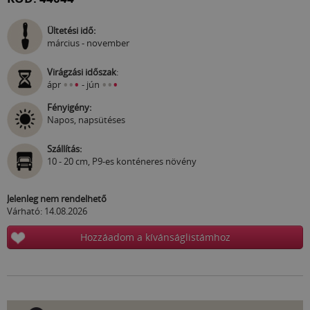
Ültetési idő:
március - november
Virágzási időszak
:
•
•
•
•
•
•
ápr
- jún
Fényigény:
Napos, napsütéses
Szállítás:
10 - 20 cm, P9-es konténeres növény
Jelenleg nem rendelhető
Várható: 14.08.2026
Hozzáadom a kívánságlistámhoz