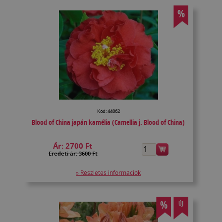
%
Kód: 44062
Blood of China japán kamélia (Camellia j. Blood of China)
Ár:
2700 Ft
Eredeti ár: 3600 Ft
» Részletes információk
%
ÚJ