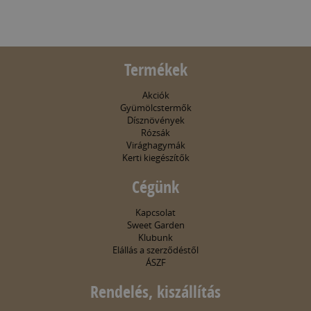
Termékek
Akciók
Gyümölcstermők
Dísznövények
Rózsák
Virághagymák
Kerti kiegészítők
Cégünk
Kapcsolat
Sweet Garden
Klubunk
Elállás a szerződéstől
ÁSZF
Rendelés, kiszállítás