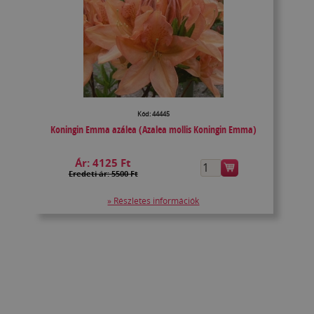
Kód: 44445
Koningin Emma azálea (Azalea mollis Koningin Emma)
Ár:
4125 Ft
Eredeti ár: 5500 Ft
» Részletes információk