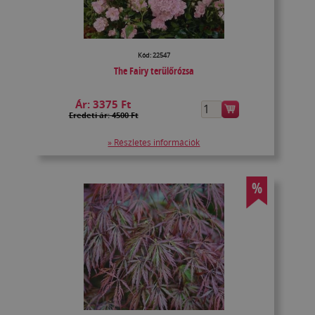
Kód: 22547
The Fairy terülőrózsa
Ár:
3375 Ft
Eredeti ár: 4500 Ft
» Részletes információk
%