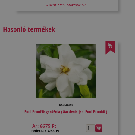
» Részletes információk
Hasonló termékek
%
Kód: 44350
Fool Proof® gardénia (Gardenia jas. Fool Proof®)
Ár:
6675 Ft
Eredeti ár: 8900 Ft