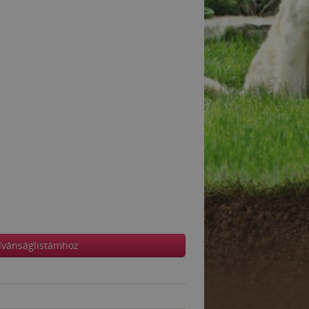
ívánságlistámhoz