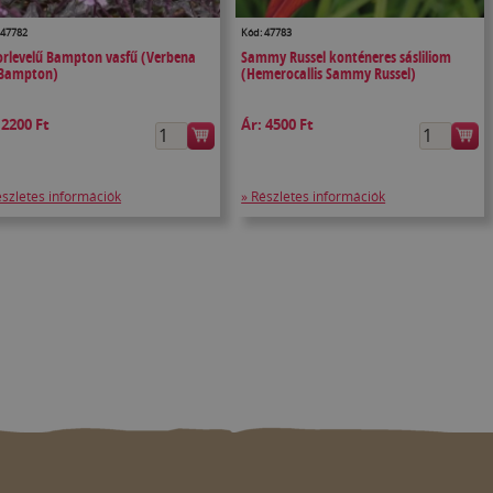
 47782
Kód: 47783
orlevelű Bampton vasfű (Verbena
Sammy Russel konténeres sásliliom
 Bampton)
(Hemerocallis Sammy Russel)
:
2200 Ft
Ár:
4500 Ft
észletes információk
» Részletes információk