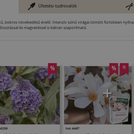
Ültetési tudnivalók
metű, bokros növekedésű évelő. Intenzív színű virágai tömött fürtökben nyí
őosztással és magvetéssel is bátran szaporítható.
%
%
ÚJ
 42206
Kód: 44467