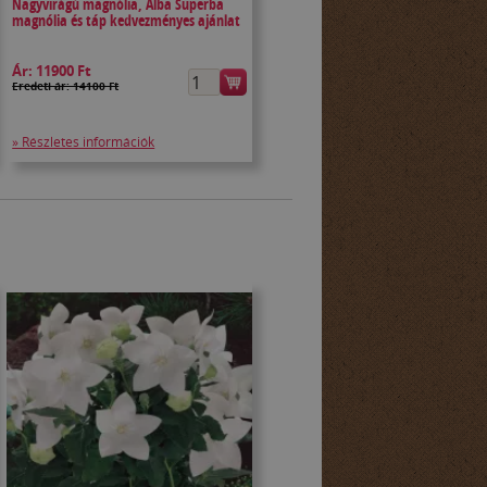
Nagyvirágú magnólia, Alba Superba
magnólia és táp kedvezményes ajánlat
Ár:
11900 Ft
Eredeti ár: 14100 Ft
» Részletes információk