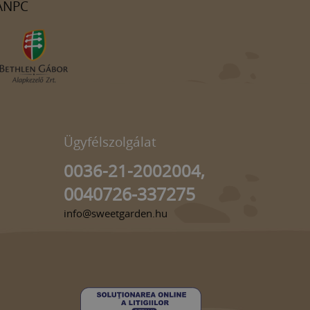
ANPC
Ügyfélszolgálat
0036-21-2002004,
0040726-337275
info@sweetgarden.hu