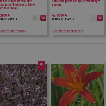
pe Little Rockstars® blue
Kobus magnólia és táp kedvezményes
riorgona (Buddleja d. Little
ajánlat
kstars® blue)
:
2900 Ft
Ár:
8500 Ft
eti ár: 3300 Ft
Eredeti ár: 9600 Ft
észletes információk
» Részletes információk
ÚJ