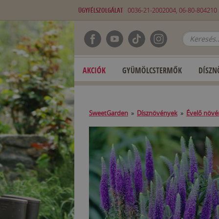
ÜGYFÉLSZOLGÁLAT
0036-21-2002004, 06-80-80421
AKCIÓK
GYÜMÖLCSTERMŐK
DÍSZN
SweetGarden
»
Dísznövények
»
Évelő növ