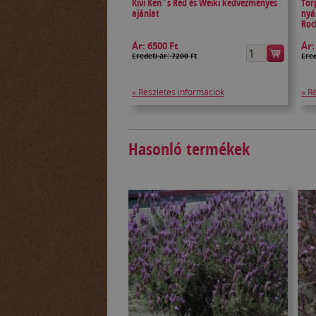
Kivi Ken`s Red és Weiki kedvezményes
Tör
ajánlat
nyá
Roc
Ár:
6500 Ft
Ár
Eredeti ár: 7200 Ft
Ered
» Részletes információk
» R
Hasonló termékek