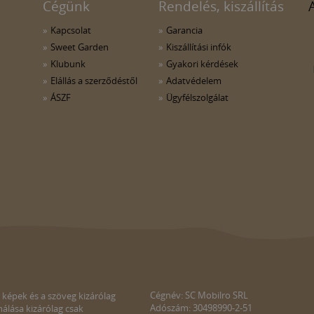
Cégünk
Rendelés, kiszállítás
Kapcsolat
Garancia
Sweet Garden
Kiszállítási infók
Klubunk
Gyakori kérdések
Elállás a szerződéstől
Adatvédelem
ÁSZF
Ügyfélszolgálat
Cégnév: SC Mobilro SRL
 képek és a szöveg kizárólag
Adószám: 30498990-2-51
álása kizárólag csak