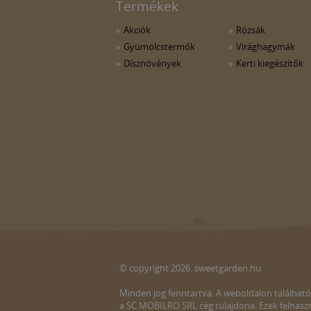
Termékek
Akciók
Rózsák
Gyümölcstermők
Virághagymák
Dísznövények
Kerti kiegészítők
© copyright 2026. sweetgarden.hu
Minden jog fenntartva. A weboldalon található
a SC MOBILRO SRL cég tulajdona. Ezek felhaszn