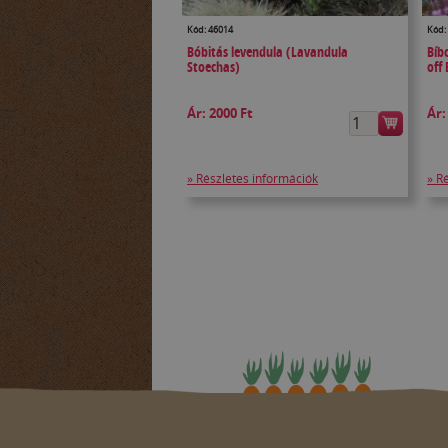
Kód: 46014
Kód:
Bóbitás levendula (Lavandula
Bíb
Stoechas)
off
Ár:
2000 Ft
Ár
» Részletes információk
» R