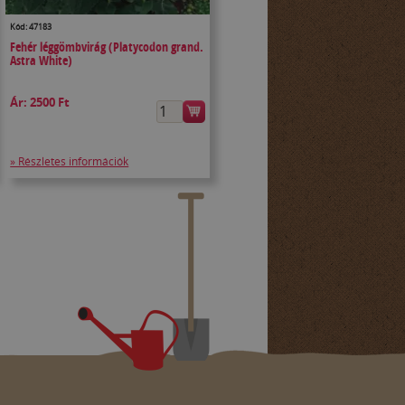
Kód: 47183
Fehér léggömbvirág (Platycodon grand.
Astra White)
Ár:
2500 Ft
» Részletes információk