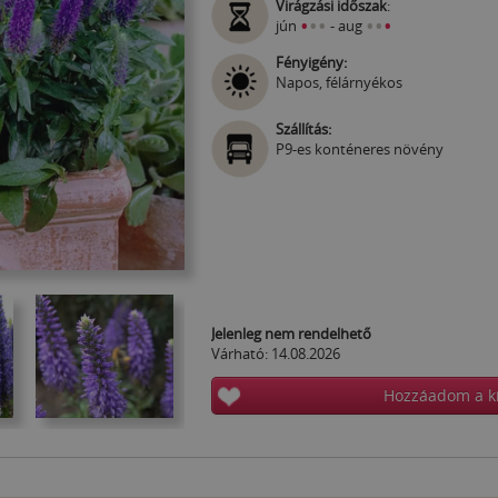
Virágzási időszak
:
•
•
•
•
•
•
jún
- aug
Fényigény:
Napos, félárnyékos
Szállítás:
P9-es konténeres növény
Jelenleg nem rendelhető
Várható: 14.08.2026
Hozzáadom a k