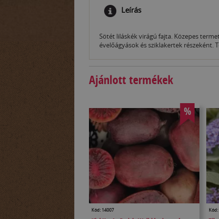
Leírás
Sötét liláskék virágú fajta. Közepes ter
évelőágyások és sziklakertek részeként. T
Ajánlott termékek
%
Kód: 14007
Kód: