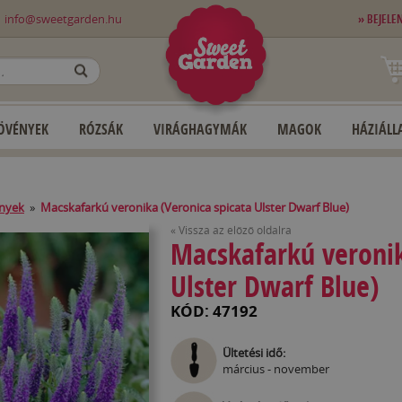
0
info@sweetgarden.hu
» BEJELE
OK
ÖVÉNYEK
RÓZSÁK
VIRÁGHAGYMÁK
MAGOK
HÁZIÁLLA
ények
»
Macskafarkú veronika (Veronica spicata Ulster Dwarf Blue)
« Vissza az előző oldalra
Macskafarkú veronik
Ulster Dwarf Blue)
KÓD: 47192
Ültetési idő:
március - november