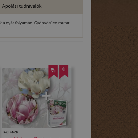
Ápolási tudnivalók
lnak a nyár folyamán. Gyönyörűen mutat
%
ÚJ
Kód: 44469