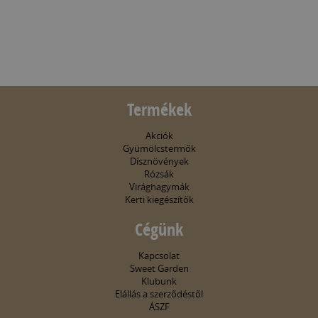
Termékek
Akciók
Gyümölcstermők
Dísznövények
Rózsák
Virághagymák
Kerti kiegészítők
Cégünk
Kapcsolat
Sweet Garden
Klubunk
Elállás a szerződéstől
ÁSZF