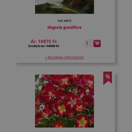
Kód: 44015
Magnolia grandiflora
Ár:
10875 Ft
Eredeti ár: 14500 Ft
» Részletes információk
%