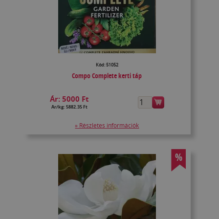
Kód: 51052
Compo Complete kerti táp
Ár:
5000 Ft
Ár/kg: 5882.35 Ft
» Részletes információk
%