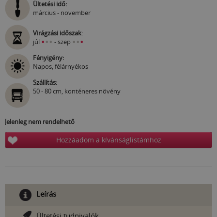
Ültetési idő:
március - november
Virágzási időszak
:
•
•
•
•
•
•
júl
- szep
Fényigény:
Napos, félárnyékos
Szállítás:
50 - 80 cm, konténeres növény
Jelenleg nem rendelhető
Hozzáadom a kívánságlistámhoz
Leírás
Ültetési tudnivalók