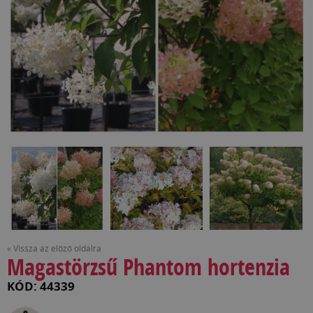
« Vissza az előző oldalra
Magastörzsű Phantom hortenzia
KÓD: 44339