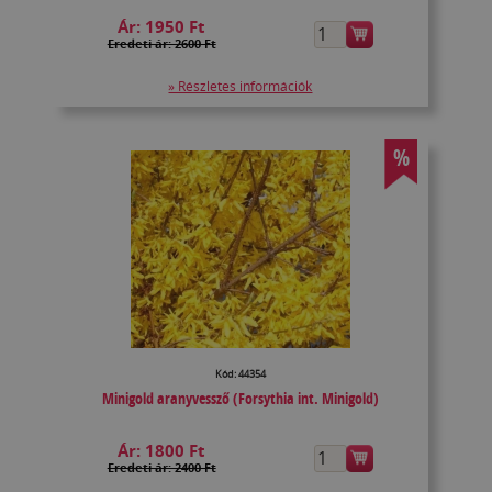
Ár:
1950 Ft
Eredeti ár: 2600 Ft
» Részletes információk
%
Kód: 44354
Minigold aranyvessző (Forsythia int. Minigold)
Ár:
1800 Ft
Eredeti ár: 2400 Ft