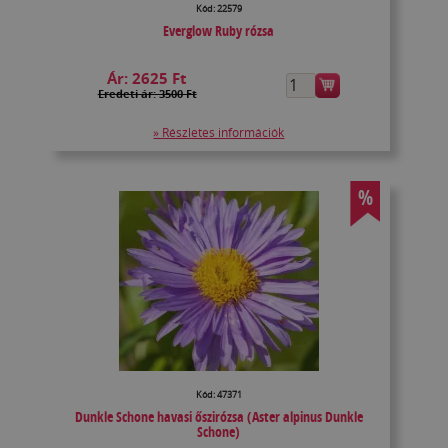
Kód: 22579
Everglow Ruby rózsa
Ár:
2625 Ft
Eredeti ár: 3500 Ft
» Részletes információk
%
Kód: 47371
Dunkle Schone havasi őszirózsa (Aster alpinus Dunkle
Schone)