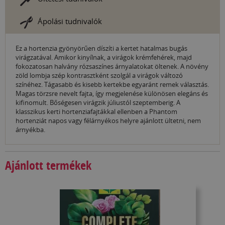
Ápolási tudnivalók
Ez a hortenzia gyönyörűen díszíti a kertet hatalmas bugás
virágzatával. Amikor kinyílnak, a virágok krémfehérek, majd
fokozatosan halvány rózsaszínes árnyalatokat öltenek. A növény
zöld lombja szép kontrasztként szolgál a virágok változó
színéhez. Tágasabb és kisebb kertekbe egyaránt remek választás.
Magas törzsre nevelt fajta, így megjelenése különösen elegáns és
kifinomult. Bőségesen virágzik júliustól szeptemberig. A
klasszikus kerti hortenziafajtákkal ellenben a Phantom
hortenziát napos vagy félárnyékos helyre ajánlott ültetni, nem
árnyékba.
Ajánlott termékek