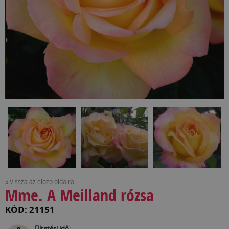
« Vissza az előző oldalra
Mme. A Meilland rózsa
KÓD: 21151
Ültetési idő: