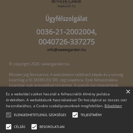
Ügyfélszolgálat
0036-21-2002004,
0040726-337275
info@sweetgarden.hu
© copyright 2026. sweetgarden.hu
Minden jog fenntartva. A weboldalon található képek és a szöveg
kizárólag a SC MOBILRO SRL cég tulajdona. Ezek felhasználása
kizárólag csak engedéllyel történhet. A szerzői jog megsértését
×
törvény bünteti. Amennyiben az oldalunkon esetleges szerzői jog
Ez a weboldal sütiket használ a felhasználói élmény javítása
megsértését észlelné, kérjük, jelezze ezt felénk a következő e-mail
érdekében. A weboldalunk használatával Ön hozzájárul az összes süti
címen:
info@sweetgarden.hu
használatához, a Cookie szabályzatunknak megfelelően.
Bővebben
ELENGEDHETETLENÜL SZÜKSÉGES
TELJESÍTMÉNY
CÉLZÁS
BESOROLATLAN