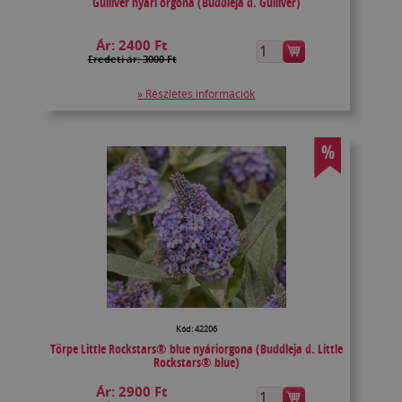
Gulliver nyári orgona (Buddleja d. Gulliver)
Ár:
2400 Ft
Eredeti ár: 3000 Ft
» Részletes információk
%
Kód: 42206
Törpe Little Rockstars® blue nyáriorgona (Buddleja d. Little
Rockstars® blue)
Ár:
2900 Ft