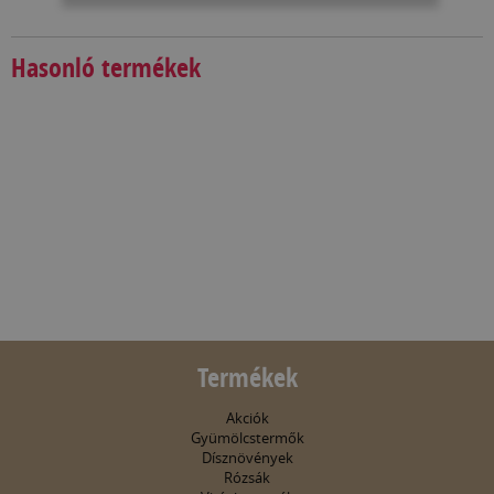
Hasonló termékek
Termékek
Akciók
Gyümölcstermők
Dísznövények
Rózsák