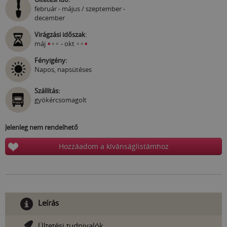
február - május / szeptember -
december
Virágzási időszak
:
•
•
•
•
•
•
máj
- okt
Fényigény:
Napos, napsütéses
Szállítás:
gyökércsomagolt
Jelenleg nem rendelhető
Hozzáadom a kívánságlistámhoz
Leírás
Ültetési tudnivalók