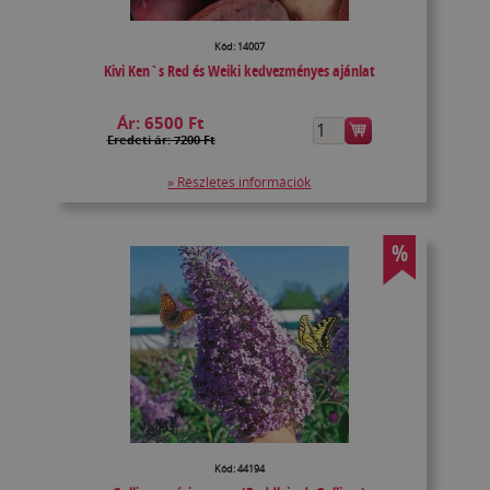
Kód: 14007
Kivi Ken`s Red és Weiki kedvezményes ajánlat
Ár:
6500 Ft
Eredeti ár: 7200 Ft
» Részletes információk
%
Kód: 44194