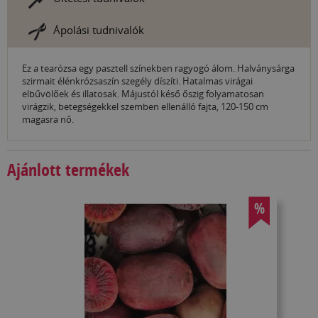
Ápolási tudnivalók
Ez a tearózsa egy pasztell színekben ragyogó álom. Halványsárga
szirmait élénkrózsaszín szegély díszíti. Hatalmas virágai
elbűvölőek és illatosak. Májustól késő őszig folyamatosan
virágzik, betegségekkel szemben ellenálló fajta, 120-150 cm
magasra nő.
Ajánlott termékek
%