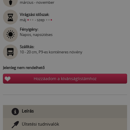
március - november
Virágzási időszak
:
•
•
•
•
•
•
máj
- szep
Fényigény:
Napos, napsütéses
Szállítás:
10 - 20 cm, P9-es konténeres növény
Jelenleg nem rendelhető
Hozzáadom a kívánságlistámhoz
Leírás
Ültetési tudnivalók