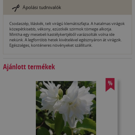
Ápolási tudnivalók
Csodaszép, liláskék, telt virágú klemátiszfajta. A hatalmas virágok
közepétkisebb, vékony, ezüstkék szirmok tömege alkotja.
Mintha egy mesebeli kastélykertjéből varázsolták volna ide
nekünk. A legforróbb hetek kivételével egésznyáron át virágzik.
Egészséges, konténeres növényeket szállítunk.
Ajánlott termékek
%