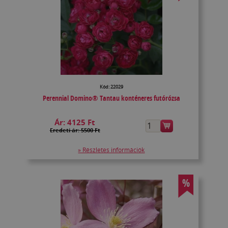
Kód: 22029
Perennial Domino® Tantau konténeres futórózsa
Ár:
4125 Ft
Eredeti ár: 5500 Ft
» Részletes információk
%