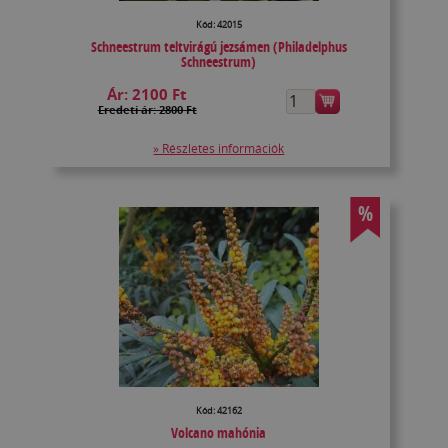
Kód: 42015
Schneestrum teltvirágú jezsámen (Philadelphus
Schneestrum)
Ár:
2100 Ft
Eredeti ár: 2800 Ft
» Részletes információk
%
Kód: 42162
Volcano mahónia