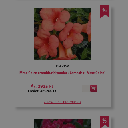
%
Kód: 43002
Mme Galen trombitafolyondár (Campsis t. Mme Galen)
Ár:
2925 Ft
Eredeti ár: 3900 Ft
» Részletes információk
%