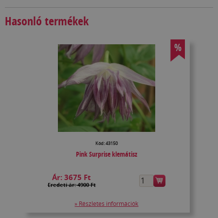
Hasonló termékek
%
Kód: 43150
Pink Surprise klemátisz
Ár:
3675 Ft
Eredeti ár: 4900 Ft
» Részletes információk