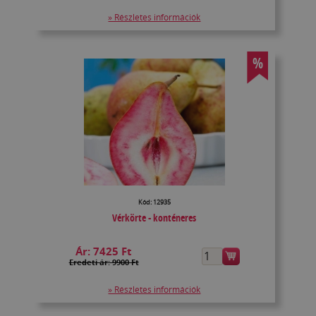
» Részletes információk
%
Kód: 12935
Vérkörte - konténeres
Ár:
7425 Ft
Eredeti ár: 9900 Ft
» Részletes információk