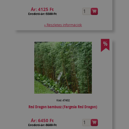
Ár:
4125 Ft
Eredeti ár: 5500 Ft
» Részletes információk
%
Kód: 47402
Red Dragon bambusz (Fargesia Red Dragon)
Ár:
6450 Ft
Eredeti ár: 8600 Ft