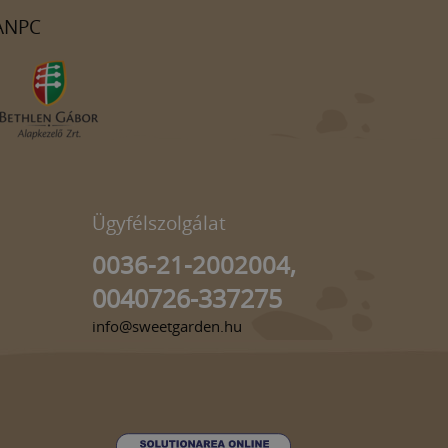
ANPC
Ügyfélszolgálat
0036-21-2002004,
0040726-337275
info@sweetgarden.hu