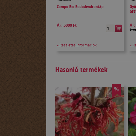
Compo Bio Rododendrontáp
Gyö
Gre
Ár:
5000 Ft
Ár
Ered
» Részletes információk
» R
Hasonló termékek
%