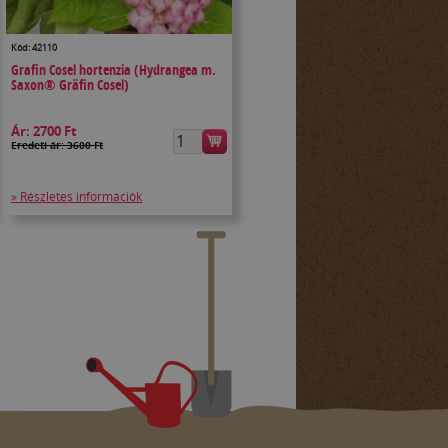
Kód: 42110
Grafin Cosel hortenzia (Hydrangea m.
Saxon® Gräfin Cosel)
Ár:
2700 Ft
Eredeti ár: 3600 Ft
» Részletes információk