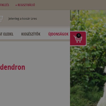
NTKEZÉS
» REGISZTRÁCIÓ
Jelenleg a kosár üres
T ELEDEL
KIEGÉSZÍTŐK
ÚJDONSÁGOK
0
odendron