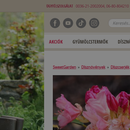
ÜGYFÉLSZOLGÁLAT
0036-21-2002004, 06-80-80421
AKCIÓK
GYÜMÖLCSTERMŐK
DÍSZN
SweetGarden
»
Dísznövények
»
Díszcserjék