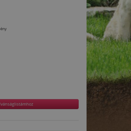
vény
ívánságlistámhoz