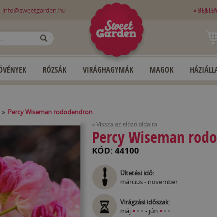
0
info@sweetgarden.hu
» BEJELE
OK
ÖVÉNYEK
RÓZSÁK
VIRÁGHAGYMÁK
MAGOK
HÁZIÁLLA
»
Percy Wiseman rododendron
« Vissza az előző oldalra
Percy Wiseman rod
KÓD: 44100
Ültetési idő:
március - november
Virágzási időszak
:
•
•
•
•
•
•
máj
- jún