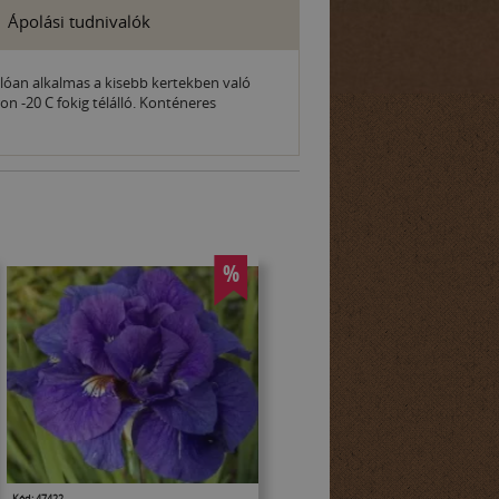
Ápolási tudnivalók
álóan alkalmas a kisebb kertekben való
n -20 C fokig télálló. Konténeres
%
Kód: 47422