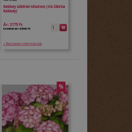
Kabluey szibériai nőszirom (Iris Sibirica
Kabluey)
Ár:
2175 Ft
Eredeti ár: 2900 Ft
» Részletes információk
%