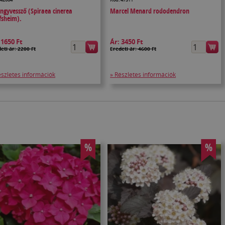
ngyvessző (Spiraea cinerea
Marcel Menard rododendron
fsheim).
:
1650 Ft
Ár:
3450 Ft
eti ár: 2200 Ft
Eredeti ár: 4600 Ft
észletes információk
» Részletes információk
%
%