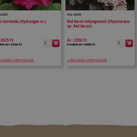
 42050
Kód: 44033
os hortenzia (Hydrangea m.)
Red Baron hólyagvessző (Physocarpus
op. Red Baron)
:
2625 Ft
Ár:
2250 Ft
eti ár: 3500 Ft
Eredeti ár: 3000 Ft
észletes információk
» Részletes információk