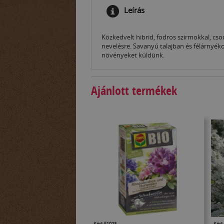
Leírás
Közkedvelt hibrid, fodros szirmokkal, cs
nevelésre. Savanyú talajban és félárnyéko
növényeket küldünk.
Ajánlott termékek
Kód: 51023
Kód: