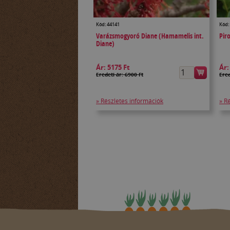
Kód: 44141
Kód:
Varázsmogyoró Diane (Hamamelis int.
Pir
Diane)
Ár:
5175 Ft
Ár
Eredeti ár: 6900 Ft
Ered
» Részletes információk
» R