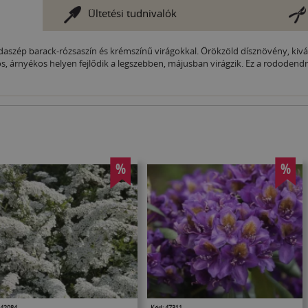
Ültetési tudnivalók
odaszép barack-rózsaszín és krémszínű virágokkal. Örökzöld dísznövény, kiv
s, árnyékos helyen fejlődik a legszebben, májusban virágzik. Ez a rododendro
%
%
 42084
Kód: 47311