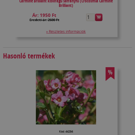
Carmine Brilliant kisvirágú sáfrányfű (Crocosmia Carmine
Brilliant)
Ár:
1950 Ft
Eredeti ár: 2600 Ft
» Részletes információk
Hasonló termékek
%
Kód: 44294