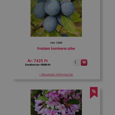
Kód: 12909
President konténeres szilva
Ár:
7425 Ft
Eredeti ár: 9900 Ft
» Részletes információk
%