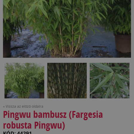
« Vissza az előző oldalra
Pingwu bambusz (Fargesia
robusta Pingwu)
KÓD: 44291