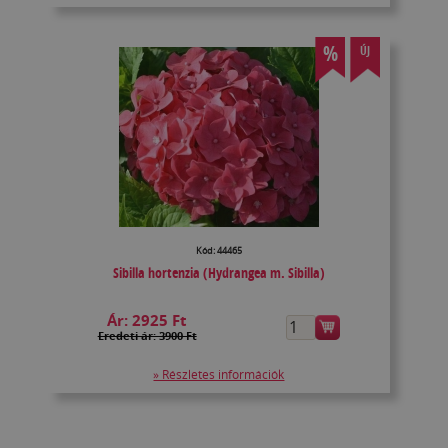
%
ÚJ
Kód: 44465
Sibilla hortenzia (Hydrangea m. Sibilla)
Ár:
2925 Ft
Eredeti ár: 3900 Ft
» Részletes információk