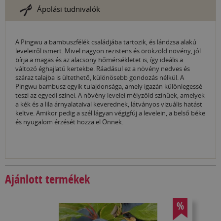
Ápolási tudnivalók
A Pingwu a bambuszfélék családjába tartozik, és lándzsa alakú
leveleiről ismert. Mivel nagyon rezistens és örökzöld növény, jól
bírja a magas és az alacsony hőmérsékletet is, így ideális a
változó éghajlatú kertekbe. Ráadásul ez a növény nedves és
száraz talajba is ültethető, különösebb gondozás nélkül. A
Pingwu bambusz egyik tulajdonsága, amely igazán különlegessé
teszi az egyedi színei. A növény levelei mélyzöld színűek, amelyek
a kék és a lila árnyalataival keverednek, látványos vizuális hatást
keltve. Amikor pedig a szél lágyan végigfúj a levelein, a belső béke
és nyugalom érzését hozza el Önnek.
Ajánlott termékek
%