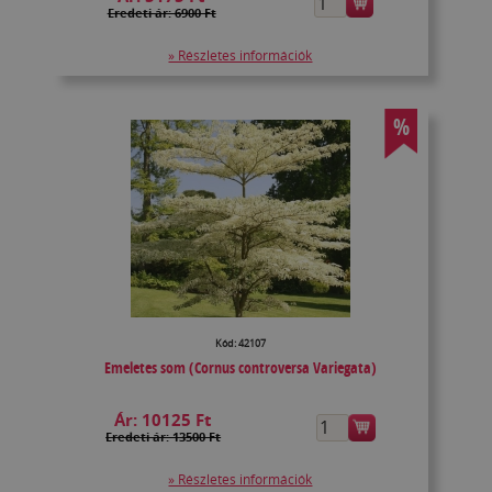
Eredeti ár: 6900 Ft
» Részletes információk
%
Kód: 42107
Emeletes som (Cornus controversa Variegata)
Ár:
10125 Ft
Eredeti ár: 13500 Ft
» Részletes információk