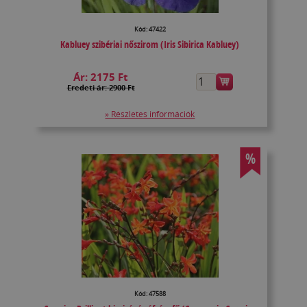
Kód: 47422
Kabluey szibériai nőszirom (Iris Sibirica Kabluey)
Ár:
2175 Ft
Eredeti ár: 2900 Ft
» Részletes információk
%
Kód: 47588