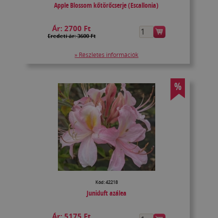
Apple Blossom kőtörőcserje (Escallonia)
Ár:
2700 Ft
Eredeti ár: 3600 Ft
» Részletes információk
%
Kód: 42218
Juniduft azálea
Ár:
5175 Ft