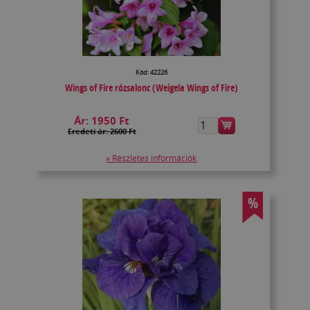
Kód: 42226
Wings of Fire rózsalonc (Weigela Wings of Fire)
Ár:
1950 Ft
Eredeti ár: 2600 Ft
» Részletes információk
%