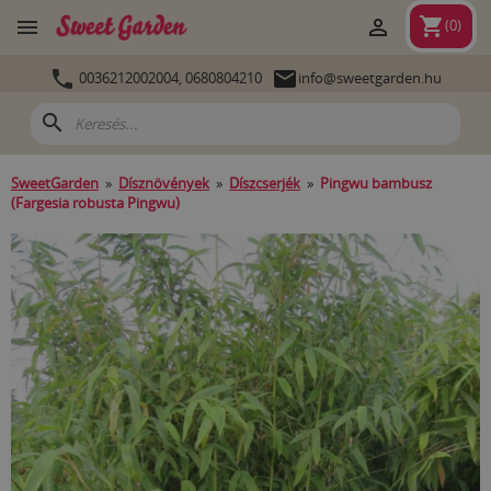
shopping_cart


(
0
)


0036212002004,
0680804210
info@sweetgarden.hu
search
SweetGarden
»
Dísznövények
»
Díszcserjék
»
Pingwu bambusz
(Fargesia robusta Pingwu)