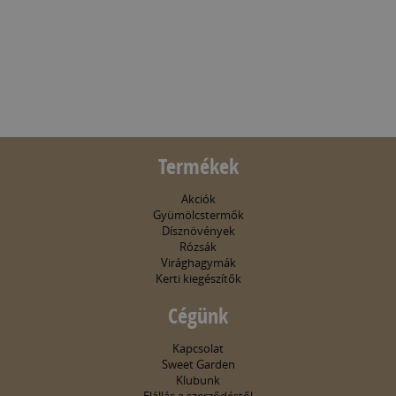
Termékek
Akciók
Gyümölcstermők
Dísznövények
Rózsák
Virághagymák
Kerti kiegészítők
Cégünk
Kapcsolat
Sweet Garden
Klubunk