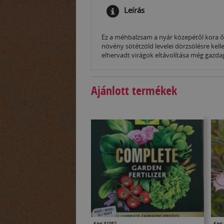
Leírás
Ez a méhbalzsam a nyár közepétől kora ősz
növény sötétzöld levelei dörzsölésre kel
elhervadt virágok eltávolítása még gazdag
Ajánlott termékek
Kód: 51052
Kód: