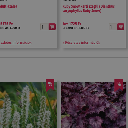
iduft azálea
Ruby Snow kerti szegfű (Dianthus
caryophyllus Ruby Snow)
:
5175 Ft
Ár:
1725 Ft
eti ár: 6900 Ft
Eredeti ár: 2300 Ft
észletes információk
» Részletes információk
%
%