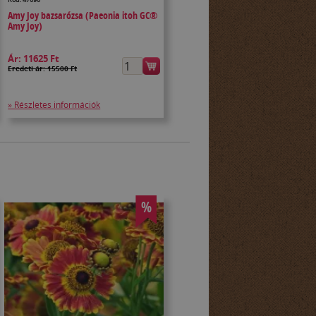
Amy Joy bazsarózsa (Paeonia itoh GC®
Amy Joy)
Ár:
11625 Ft
Eredeti ár: 15500 Ft
» Részletes információk
%