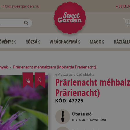
0
info@sweetgarden.hu
» BEJELE
OK
ÖVÉNYEK
RÓZSÁK
VIRÁGHAGYMÁK
MAGOK
HÁZIÁLLA
ények
»
Prärienacht méhbalzsam (Monarda Prärienacht)
« Vissza az előző oldalra
Prärienacht méhbal
%
ÚJ
Prärienacht)
KÓD: 47725
Ültetési idő:
március - november