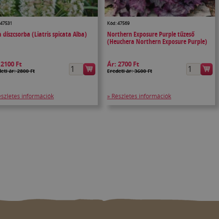
 47531
Kód: 47569
a díszcsorba (Liatris spicata Alba)
Northern Exposure Purple tűzeső
(Heuchera Northern Exposure Purple)
:
2100 Ft
Ár:
2700 Ft
eti ár: 2800 Ft
Eredeti ár: 3600 Ft
észletes információk
» Részletes információk