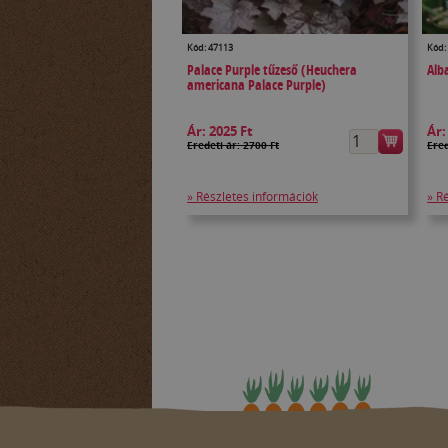
Kód: 47113
Kód:
Palace Purple tűzeső (Heuchera
Alb
americana Palace Purple)
Ár:
2025 Ft
Ár
Eredeti ár: 2700 Ft
Ered
» Részletes információk
» R