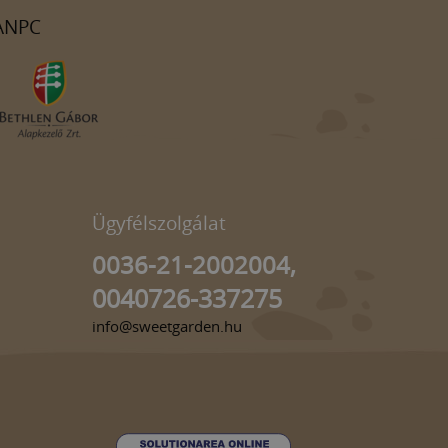
ANPC
Ügyfélszolgálat
0036-21-2002004,
0040726-337275
info@sweetgarden.hu