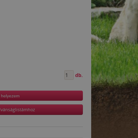
db.
 helyezem
ívánságlistámhoz