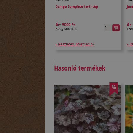
Compo Complete kerti táp
Jun
Ár:
5000 Ft
Ár
Ered
Ár/kg: 5882.35 Ft
» Részletes információk
» R
Hasonló termékek
%