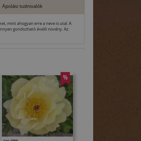
Ápolási tudnivalók
t, mint ahogyan erre a neve is utal. A
s könnyen gondozható évelő növény. Az
%
Kód: 47690