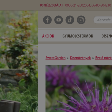
ÜGYFÉLSZOLGÁLAT
0036-21-2002004, 06-80-80421
AKCIÓK
GYÜMÖLCSTERMŐK
DÍSZN
SweetGarden
»
Dísznövények
»
Évelő növ