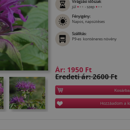
Virágzási időszak
:
•
•
•
•
•
•
júl
- szep
Fényigény:
Napos, napsütéses
Szállítás:
P9-es konténeres növény
Ár:
1950 Ft
Eredeti ár: 2600 Ft
Kosárba
Hozzáadom a k