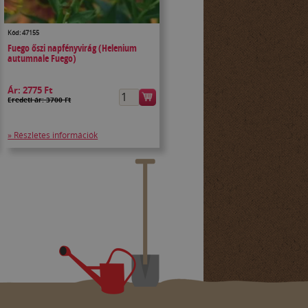
Kód: 47155
Fuego őszi napfényvirág (Helenium
autumnale Fuego)
Ár:
2775 Ft
Eredeti ár: 3700 Ft
» Részletes információk