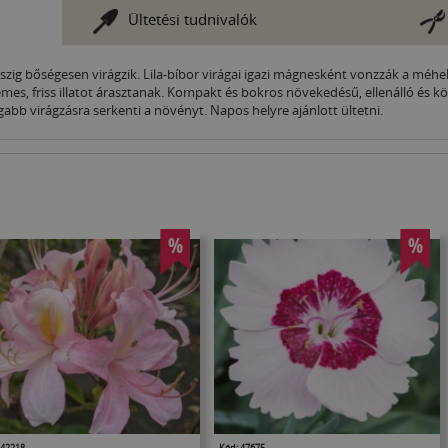
Ültetési tudnivalók
ig bőségesen virágzik. Lila-bíbor virágai igazi mágnesként vonzzák a méheke
lemes, friss illatot árasztanak. Kompakt és bokros növekedésű, ellenálló é
abb virágzásra serkenti a növényt. Napos helyre ajánlott ültetni.
%
%
 42218
Kód: 47675