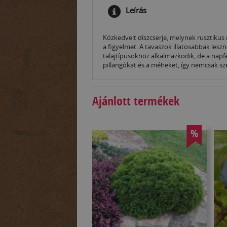
Leírás
Közkedvelt díszcserje, melynek rusztikus
a figyelmet. A tavaszok illatosabbak lesz
talajtípusokhoz alkalmazkodik, de a napf
pillangókat és a méheket, így nemcsak sz
Ajánlott termékek
%