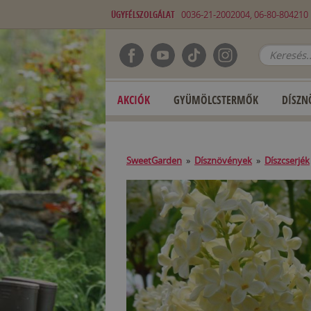
ÜGYFÉLSZOLGÁLAT
0036-21-2002004, 06-80-80421
AKCIÓK
GYÜMÖLCSTERMŐK
DÍSZN
SweetGarden
»
Dísznövények
»
Díszcserjék