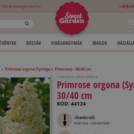
0
info@sweetgarden.hu
» BEJELE
OK
ÖVÉNYEK
RÓZSÁK
VIRÁGHAGYMÁK
MAGOK
HÁZIÁLLA
»
Primrose orgona (Syringa v. Primrose) - 30/40 cm
« Vissza az előző oldalra
Primrose orgona (Syr
30/40 cm
KÓD: 44124
Ültetési idő:
március - november