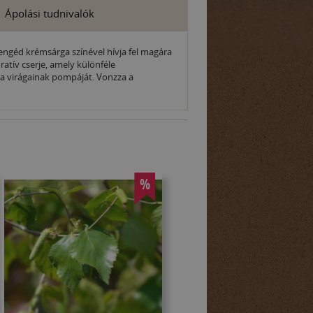
Ápolási tudnivalók
engéd krémsárga színével hívja fel magára
ratív cserje, amely különféle
sa virágainak pompáját. Vonzza a
%