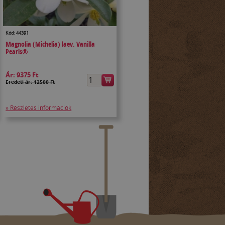
Kód: 44391
Magnolia (Michelia) laev. Vanilla
Pearls®
Ár:
9375 Ft
Eredeti ár: 12500 Ft
» Részletes információk