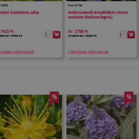
 12909
Kód: 47199
sident konténeres szilva
Hullámoslevelű árnyékliliom (Hosta
undulata Mediovariegata)
:
7425 Ft
Ár:
2700 Ft
eti ár: 9900 Ft
Eredeti ár: 3600 Ft
észletes információk
» Részletes információk
%
%