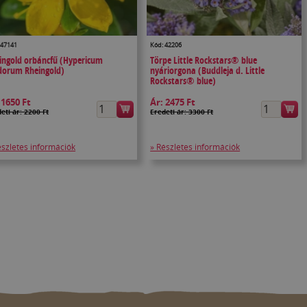
 47141
Kód: 42206
ingold orbáncfű (Hypericum
Törpe Little Rockstars® blue
dorum Rheingold)
nyáriorgona (Buddleja d. Little
Rockstars® blue)
:
1650 Ft
Ár:
2475 Ft
eti ár: 2200 Ft
Eredeti ár: 3300 Ft
észletes információk
» Részletes információk