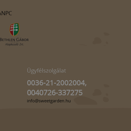
ANPC
Ügyfélszolgálat
0036-21-2002004,
0040726-337275
info@sweetgarden.hu