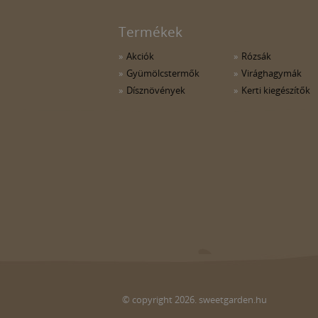
Termékek
Akciók
Rózsák
Gyümölcstermők
Virághagymák
Dísznövények
Kerti kiegészítők
© copyright 2026. sweetgarden.hu