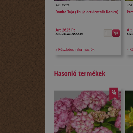
Kód: 45024
Kód:
Danica Tuja (Thuja occidentalis Danica)
Pre
Ár:
2625 Ft
Ár
Eredeti ár: 3500 Ft
Ered
» Részletes információk
» R
Hasonló termékek
%