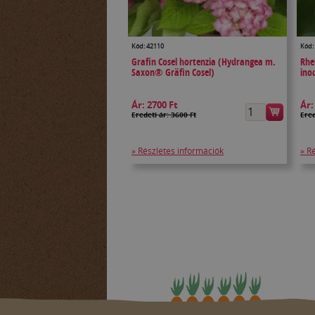
Kód: 42110
Kód:
Grafin Cosel hortenzia (Hydrangea m.
Rhe
Saxon® Gräfin Cosel)
ino
Ár:
2700 Ft
Ár
Eredeti ár: 3600 Ft
Ered
» Részletes információk
» R