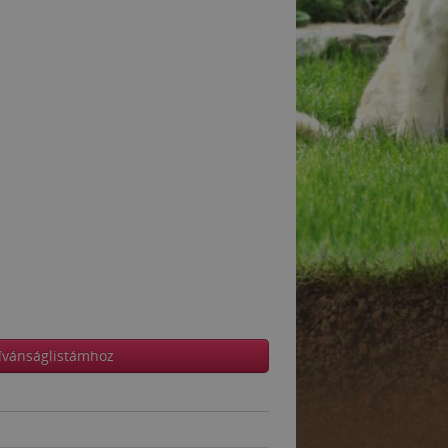
ívánságlistámhoz