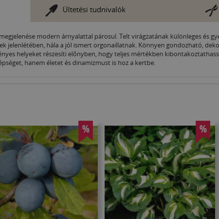
Ültetési tudnivalók
 megjelenése modern árnyalattal párosul. Telt virágzatának különleges és gy
nek jelenlétében, hála a jól ismert orgonaillatnak. Könnyen gondozható, deko
ényes helyeket részesíti előnyben, hogy teljes mértékben kibontakoztathas
épséget, hanem életet és dinamizmust is hoz a kertbe.
%
%