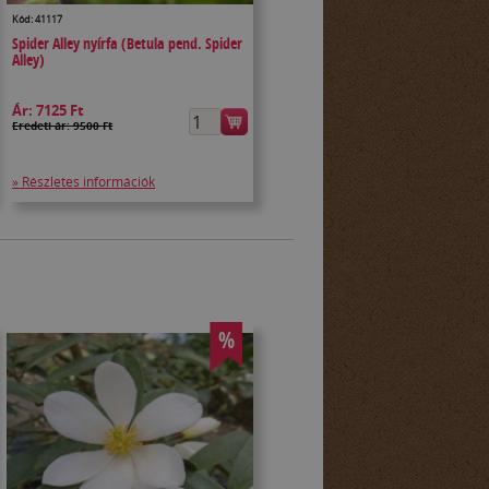
Kód: 41117
Spider Alley nyírfa (Betula pend. Spider
Alley)
Ár:
7125 Ft
Eredeti ár: 9500 Ft
» Részletes információk
%