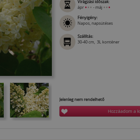
Virágzási időszak
:
•
•
•
•
•
•
ápr
- máj
Fényigény:
Napos, napsütéses
Szállítás:
30-40 cm, 3L konténer
Jelenleg nem rendelhető
Hozzáadom a k