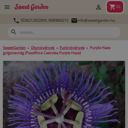
shopping_cart


(
0
)


0036212002004,
0680804210
info@sweetgarden.hu
search
SweetGarden
»
Dísznövények
»
Futónövények
»
Purple Haze
golgotavirág (Passiflora Caerulea Purple Haze)