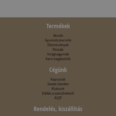
Termékek
Akciók
Gyümölcstermők
Dísznövények
Rózsák
Virághagymák
Kerti kiegészítők
Cégünk
Kapcsolat
Sweet Garden
Klubunk
Elállás a szerződéstől
ÁSZF
Rendelés, kiszállítás