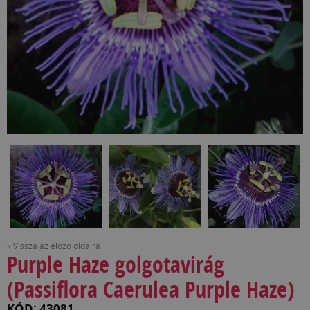
« Vissza az előző oldalra
Purple Haze golgotavirág
(Passiflora Caerulea Purple Haze)
KÓD: 43081