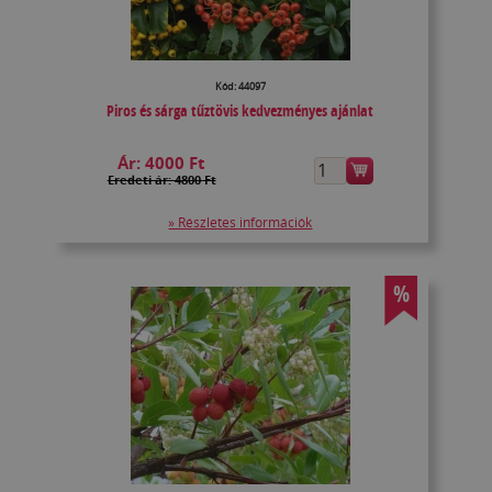
Kód: 44097
Piros és sárga tűztövis kedvezményes ajánlat
Ár:
4000 Ft
Eredeti ár: 4800 Ft
» Részletes információk
%