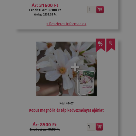
Ár:
31600 Ft
Eredeti ár: 33100 Ft
Ár/kg: 2633.33 Ft
» Részletes információk
%
ÚJ
Kód: 44467
Kobus magnólia és táp kedvezményes ajánlat
Ár:
8500 Ft
Eredeti ár: 9600 Ft