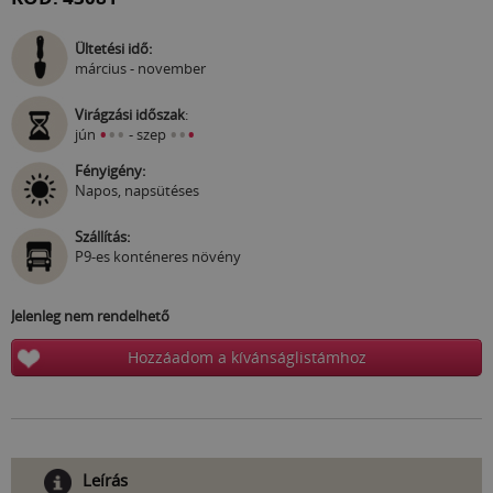
Ültetési idő:
március - november
Virágzási időszak
:
•
•
•
•
•
•
jún
- szep
Fényigény:
Napos, napsütéses
Szállítás:
P9-es konténeres növény
Jelenleg nem rendelhető
Hozzáadom a kívánságlistámhoz
Leírás