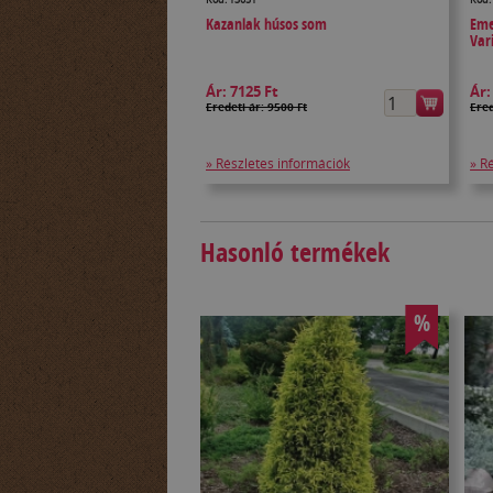
Kazanlak húsos som
Eme
Var
Ár:
7125 Ft
Ár
Eredeti ár: 9500 Ft
Ered
» Részletes információk
» R
Hasonló termékek
%