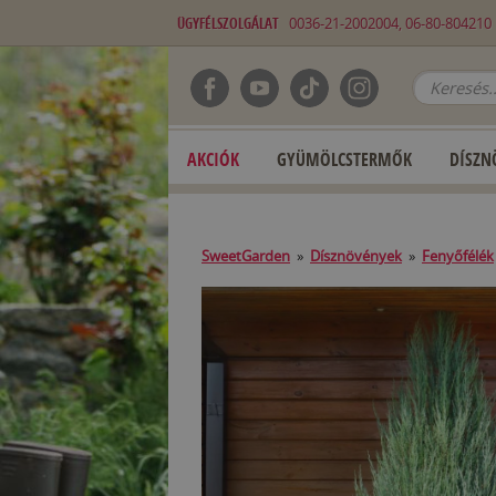
ÜGYFÉLSZOLGÁLAT
0036-21-2002004, 06-80-80421
AKCIÓK
GYÜMÖLCSTERMŐK
DÍSZN
SweetGarden
»
Dísznövények
»
Fenyőfélék