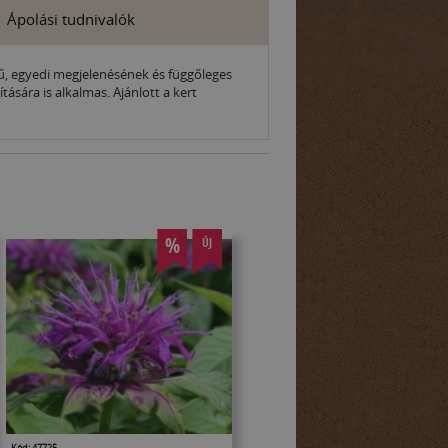
Ápolási tudnivalók
ű, egyedi megjelenésének és függőleges
sára is alkalmas. Ajánlott a kert
%
ÚJ
Kód: 47725