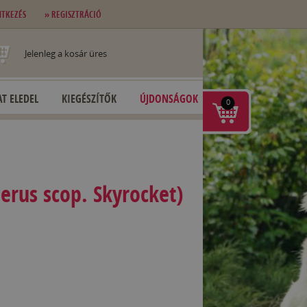
NTKEZÉS
» REGISZTRÁCIÓ
Jelenleg a kosár üres
T ELEDEL
KIEGÉSZÍTŐK
ÚJDONSÁGOK
0
erus scop. Skyrocket)