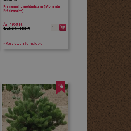
Prärienacht méhbalzsam (Monarda
Prärienacht)
Ár:
1950 Ft
Eredeti ár: 2600 Ft
» Részletes információk
%