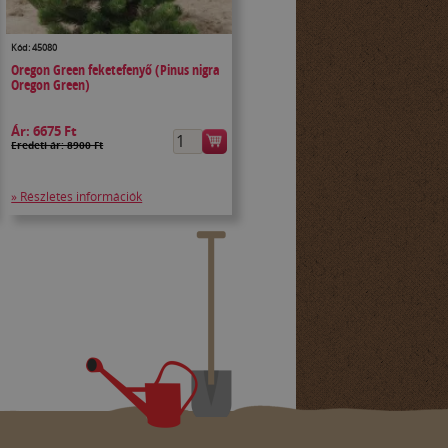
Kód: 45080
Oregon Green feketefenyő (Pinus nigra
Oregon Green)
Ár:
6675 Ft
Eredeti ár: 8900 Ft
» Részletes információk