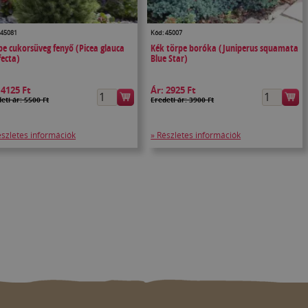
 45081
Kód: 45007
pe cukorsüveg fenyő (Picea glauca
Kék törpe boróka (Juniperus squamata
fecta)
Blue Star)
:
4125 Ft
Ár:
2925 Ft
eti ár: 5500 Ft
Eredeti ár: 3900 Ft
észletes információk
» Részletes információk