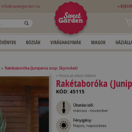
0
info@sweetgarden.hu
» BEJELE
OK
ÖVÉNYEK
RÓZSÁK
VIRÁGHAGYMÁK
MAGOK
HÁZIÁLLA
»
Rakétaboróka (Juniperus scop. Skyrocket)
« Vissza az előző oldalra
Rakétaboróka (Junip
KÓD: 45115
Ültetési idő:
március - november
Fényigény:
Napos, napsütéses