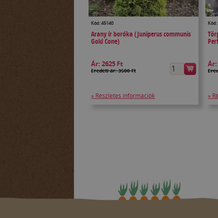
Kód: 45140
Kód:
Arany ír boróka (Juniperus communis
Tör
Gold Cone)
Per
Ár:
2625 Ft
Ár
Eredeti ár: 3500 Ft
Ered
» Részletes információk
» R