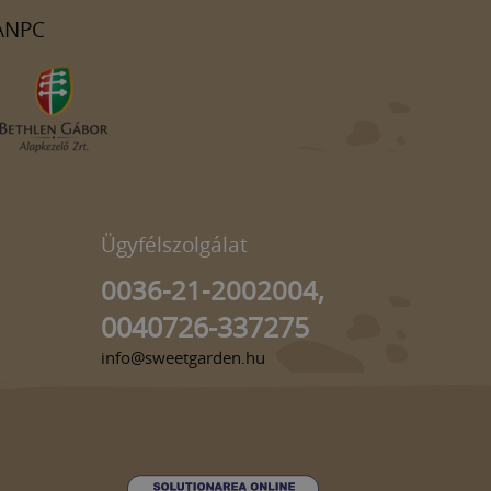
ANPC
Ügyfélszolgálat
0036-21-2002004,
0040726-337275
info@sweetgarden.hu