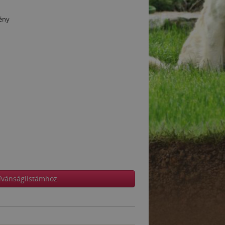
ény
ívánságlistámhoz