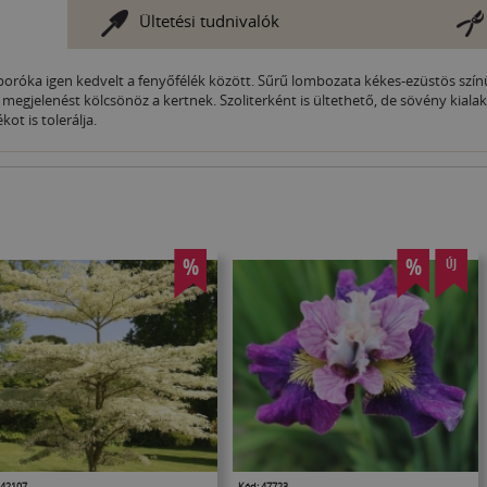
Ültetési tudnivalók
boróka igen kedvelt a fenyőfélék között. Sűrű lombozata kékes-ezüstös szín
elenést kölcsönöz a kertnek. Szoliterként is ültethető, de sövény kialakítá
kot is tolerálja.
%
%
ÚJ
 42107
Kód: 47723