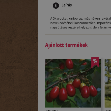
Leírás
A Skyrocket juniperus, más néven rakéta
növekedésének köszönhetően impozáns megj
napsütéses részére helyezni, de a félárnyé
Ajánlott termékek
%
Kód: 13651
Kód: