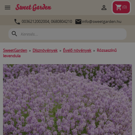
shopping_cart


(
0
)


0036212002004,
0680804210
info@sweetgarden.hu
search
SweetGarden
»
Dísznövények
»
Évelő növények
»
Rózsaszínű
levendula