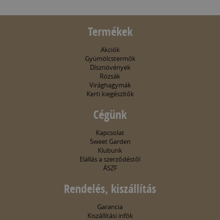
Termékek
Akciók
Gyümölcstermők
Dísznövények
Rózsák
Virághagymák
Kerti kiegészítők
Cégünk
Kapcsolat
Sweet Garden
Klubunk
Elállás a szerződéstől
ÁSZF
Rendelés, kiszállítás
Garancia
Kiszállítási infók