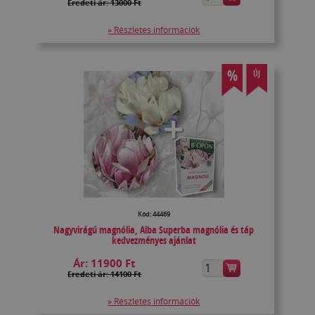
Eredeti ár: 13000 Ft
» Részletes információk
%
ÚJ
Kód: 44469
Nagyvirágú magnólia, Alba Superba magnólia és táp
kedvezményes ajánlat
Ár:
11900 Ft
Eredeti ár: 14100 Ft
» Részletes információk