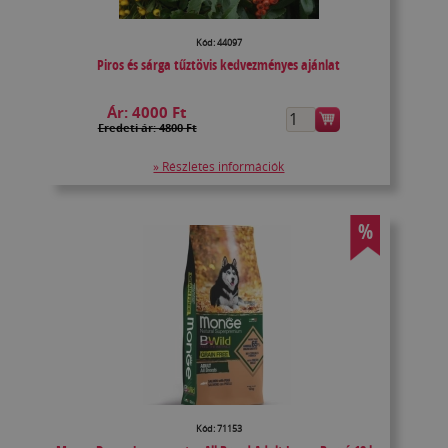
Kód: 44097
Piros és sárga tűztövis kedvezményes ajánlat
Ár:
4000 Ft
Eredeti ár: 4800 Ft
» Részletes információk
%
Kód: 71153