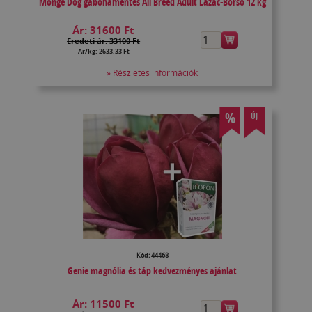
Monge Dog gabonamentes All Breed Adult Lazac-Borsó 12 kg
Ár:
31600 Ft
Eredeti ár: 33100 Ft
Ár/kg: 2633.33 Ft
» Részletes információk
%
ÚJ
Kód: 44468
Genie magnólia és táp kedvezményes ajánlat
Ár:
11500 Ft