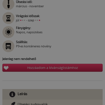
Ültetési idő:
március - november
Virágzási időszak
:
•
•
•
•
•
•
júl
- szep
Fényigény:
Napos, napsütéses
Szállítás:
P9-es konténeres növény
Jelenleg nem rendelhető
Hozzáadom a kívánságlistámhoz
Leírás
Ültetési tudnivalók