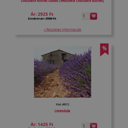
Chocolate Ruffles tűzeső (Heuchera Chocolate Ruffles)
Ár:
2925 Ft
Eredeti ár: 3900 Ft
» Részletes információk
%
Kód: 46012
Levendula
Ár:
1425 Ft