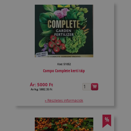
Kód: 51052
Compo Complete kerti táp
Ár:
5000 Ft
Ár/kg: 5882.35 Ft
» Részletes információk
%