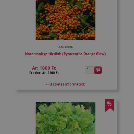
Kód: 42024
Narancssárga tűztövis (Pyracantha Orange Glow)
Ár:
1800 Ft
Eredeti ár: 2400 Ft
» Részletes információk
%