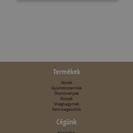
Termékek
Akciók
Gyümölcstermők
Dísznövények
Rózsák
Virághagymák
Kerti kiegészítők
Cégünk
Kapcsolat