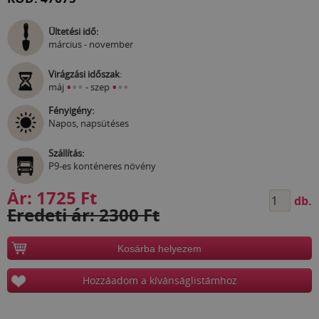
Ültetési idő:
március - november
Virágzási időszak
:
•
•
•
•
•
•
máj
- szep
Fényigény:
Napos, napsütéses
Szállítás:
P9-es konténeres növény
Ár:
1725 Ft
db.
Eredeti ár: 2300 Ft
Kosárba helyezem
Hozzáadom a kívánságlistámhoz