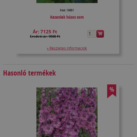
Kód: 13651
Kazanlak húsos som
Ár:
7125 Ft
Eredeti ár: 9500 Ft
» Részletes információk
Hasonló termékek
%