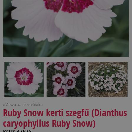
« Vissza az előző oldalra
Ruby Snow kerti szegfű (Dianthus
caryophyllus Ruby Snow)
KÓD: 47675