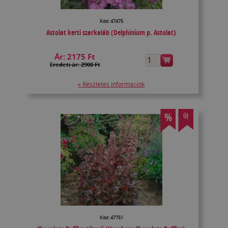
Kód: 47475
Astolat kerti szarkaláb (Delphinium p. Astolat)
Ár:
2175 Ft
Eredeti ár: 2900 Ft
» Részletes információk
%
ÚJ
Kód: 47751