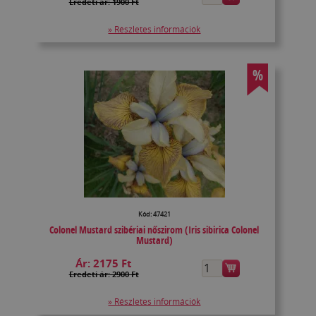
Eredeti ár: 1900 Ft
» Részletes információk
%
Kód: 47421
Colonel Mustard szibériai nőszirom (Iris sibirica Colonel
Mustard)
Ár:
2175 Ft
Eredeti ár: 2900 Ft
» Részletes információk