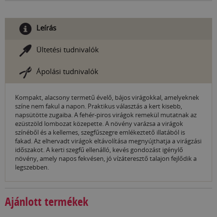
Leírás
Ültetési tudnivalók
Ápolási tudnivalók
Kompakt, alacsony termetű évelő, bájos virágokkal, amelyeknek
színe nem fakul a napon. Praktikus választás a kert kisebb,
napsütötte zugaiba. A fehér-piros virágok remekül mutatnak az
ezüstzöld lombozat közepette. A növény varázsa a virágok
színéből és a kellemes, szegfűszegre emlékeztető illatából is
fakad. Az elhervadt virágok eltávolítása megnyújthatja a virágzási
időszakot. A kerti szegfű ellenálló, kevés gondozást igénylő
növény, amely napos fekvésen, jó vízáteresztő talajon fejlődik a
legszebben.
Ajánlott termékek