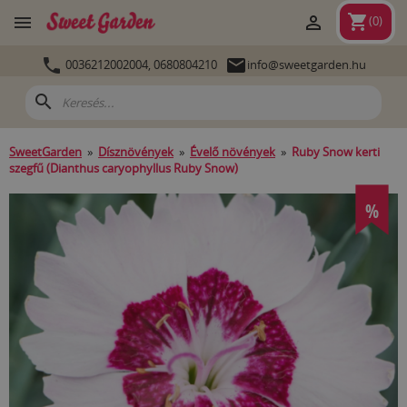
shopping_cart


(
0
)


0036212002004,
0680804210
info@sweetgarden.hu
search
SweetGarden
»
Dísznövények
»
Évelő növények
»
Ruby Snow kerti
szegfű (Dianthus caryophyllus Ruby Snow)
%