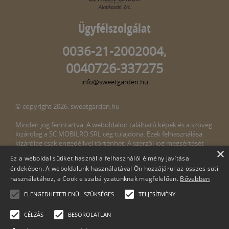
Ügyfélszolgálat
0036-21-2002004,
0040726-337275
info@sweetgarden.hu
© copyright 2026. sweetgarden.hu
Minden jog fenntartva. A weboldalon található képek és a szöveg
kizárólag a SC MOBILRO SRL cég tulajdona. Ezek felhasználása
kizárólag csak engedéllyel történhet. A szerzői jog megsértését
×
törvény bünteti. Amennyiben az oldalunkon esetleges szerzői jog
Ez a weboldal sütiket használ a felhasználói élmény javítása
megsértését észlelné, kérjük, jelezze ezt felénk a következő e-mail
érdekében. A weboldalunk használatával Ön hozzájárul az összes süti
címen:
info@sweetgarden.hu
használatához, a Cookie szabályzatunknak megfelelően.
Bővebben
ELENGEDHETETLENÜL SZÜKSÉGES
TELJESÍTMÉNY
CÉLZÁS
BESOROLATLAN