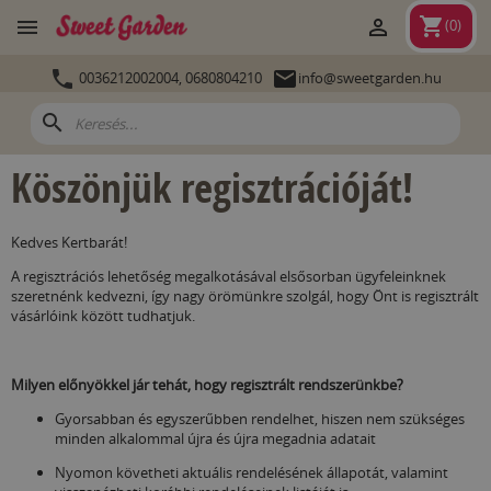
shopping_cart


(
0
)


0036212002004,
0680804210
info@sweetgarden.hu
search
Köszönjük regisztrációját!
Kedves Kertbarát!
A regisztrációs lehetőség megalkotásával elsősorban ügyfeleinknek
szeretnénk kedvezni, így nagy örömünkre szolgál, hogy Önt is regisztrált
vásárlóink között tudhatjuk.
Milyen előnyökkel jár tehát, hogy regisztrált rendszerünkbe?
Gyorsabban és egyszerűbben rendelhet, hiszen nem szükséges
minden alkalommal újra és újra megadnia adatait
Nyomon követheti aktuális rendelésének állapotát, valamint