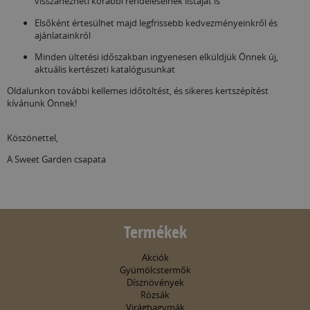
visszanézheti korábbi rendeléseinek listáját is
Elsőként értesülhet majd legfrissebb kedvezményeinkről és
ajánlatainkról
Minden ültetési időszakban ingyenesen elküldjük Önnek új,
aktuális kertészeti katalógusunkat
Oldalunkon további kellemes időtöltést, és sikeres kertszépítést
kívánunk Önnek!
Köszönettel,
A Sweet Garden csapata
Termékek
Akciók
Gyümölcstermők
Dísznövények
Rózsák
Virághagymák