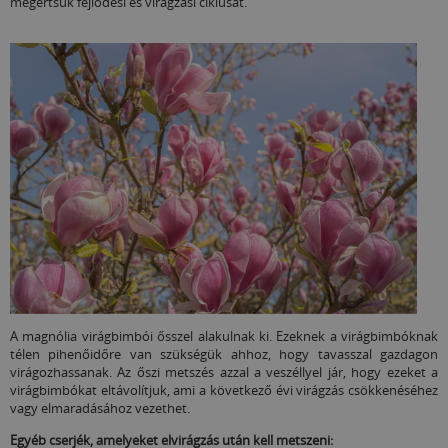
megértsük fejlődési és virágzási ciklusát.
A magnólia virágbimbói ősszel alakulnak ki. Ezeknek a virágbimbóknak
télen pihenőidőre van szükségük ahhoz, hogy tavasszal gazdagon
virágozhassanak. Az őszi metszés azzal a veszéllyel jár, hogy ezeket a
virágbimbókat eltávolítjuk, ami a következő évi virágzás csökkenéséhez
vagy elmaradásához vezethet.
Egyéb cserjék, amelyeket elvirágzás után kell metszeni: