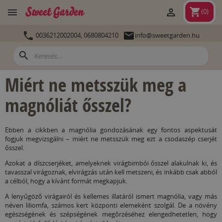
shopping_cart


(
0
)


0036212002004,
0680804210
info@sweetgarden.hu
search
Miért ne metsszük meg a
magnóliát ősszel?
Ebben a cikkben a magnólia gondozásának egy fontos aspektusát
fogjuk megvizsgálni – miért ne metsszük meg ezt a csodaszép cserjét
ősszel.
Azokat a díszcserjéket, amelyeknek virágbimbói ősszel alakulnak ki, és
tavasszal virágoznak, elvirágzás után kell metszeni, és inkább csak abból
a célból, hogy a kívánt formát megkapjuk.
A lenyűgöző virágairól és kellemes illatáról ismert magnólia, vagy más
néven liliomfa, számos kert központi elemeként szolgál. De a növény
egészségének és szépségének megőrzéséhez elengedhetetlen, hogy