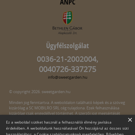
ANPC
Ügyfélszolgálat
0036-21-2002004,
0040726-337275
info@sweetgarden.hu
© copyright 2026. sweetgarden.hu
Minden jog fenntartva. A weboldalon található képek és a szöveg
kizárólag a SC MOBILRO SRL cég tulajdona. Ezek felhasználása
kizárólag csak engedéllyel történhet. A szerzői jog megsértését
×
törvény bünteti. Amennyiben az oldalunkon esetleges szerzői jog
Ez a weboldal sütiket használ a felhasználói élmény javítása
megsértését észlelné, kérjük, jelezze ezt felénk a következő e-mail
érdekében. A weboldalunk használatával Ön hozzájárul az összes süti
címen:
info@sweetgarden.hu
használatához, a Cookie szabályzatunknak megfelelően.
Bővebben