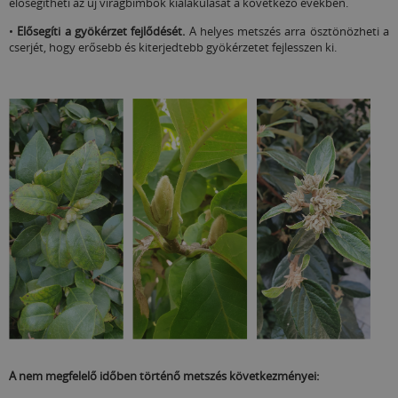
elősegítheti az új virágbimbók kialakulását a következő években.
•
Elősegíti a gyökérzet fejlődését.
A helyes metszés arra ösztönözheti a
cserjét, hogy erősebb és kiterjedtebb gyökérzetet fejlesszen ki.
A nem megfelelő időben történő metszés következményei: