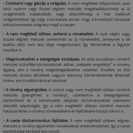
•
Csökkenti vagy gátolja a virágzást.
A nem megfelelő időpontban, azaz
késő nyáron vagy ősszel végzett metszés megakadályozhatja az új
virágbimbók kialakulását, vagy eltávolíthatja a már kialakult
virágbimbókat, így nagy a kockázata annak, hogy a következő tavasszal
sokkal kevesebb virág lesz majd a cserjén.
•
A nem megfelelő időben serkenti a növekedést.
A nyár végén vagy
ősszel végzett metszés serkentheti az új növekedést, amelynek a tél
beállta előtt nem lesz ideje megerősödni, így felmerülhet a fagykár
veszélye is.
•
Megnövekedhet a betegségek kockázata.
Az esős évszakban történő
metszés különféle kórokozóknak adhat „belépési engedélyt” a növény
ágaiba, ami a növény megbetegedéséhez vezethet. Emellett az őszi
metszés okozta sérülések nagyon alacsony hőmérsékletnek lehetnek
kitéve, ami további károkat okozhat.
•
A növény elgyengülése.
A túlzott vagy nem megfelelő időben történő
metszés gyengítheti a növényt, csökkentve a betegségekkel,
kártevőkkel és a keményebb időjárási körülményekkel szembeni
ellenálló képességét, így a nem megfelelő időben történő metszés
hatással lehet a növény növekedésére és fejlődésére hosszú távon is.
•
A cserje diszharmonikus fejlődése.
A nem megfelelő időben végzett
metszés a növény egyenetlen növekedését eredményezheti, így a cserje
esztétikailag kevésbé lesz vonzó.