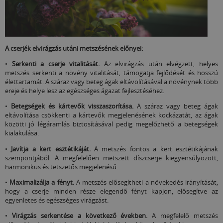
A cserjék elvirágzás utáni metszésének előnyei:
•
Serkenti a cserje vitalitását.
Az elvirágzás után elvégzett, helyes
metszés serkenti a növény vitalitását, támogatja fejlődését és hosszú
élettartamát. A száraz vagy beteg ágak eltávolításával a növénynek több
ereje és helye lesz az egészséges ágazat fejlesztéséhez.
•
Betegségek és kártevők visszaszorítása.
A száraz vagy beteg ágak
eltávolítása csökkenti a kártevők megjelenésének kockázatát, az ágak
közötti jó légáramlás biztosításával pedig megelőzhető a betegségek
kialakulása.
•
Javítja a kert esztétikáját.
A metszés fontos a kert esztétikájának
szempontjából. A megfelelően metszett díszcserje kiegyensúlyozott,
harmonikus és tetszetős megjelenésű.
•
Maximalizálja a fényt.
A metszés elősegítheti a növekedés irányítását,
hogy a cserje minden része elegendő fényt kapjon, elősegítve az
egyenletes és egészséges virágzást.
•
Virágzás serkentése a következő években.
A megfelelő metszés