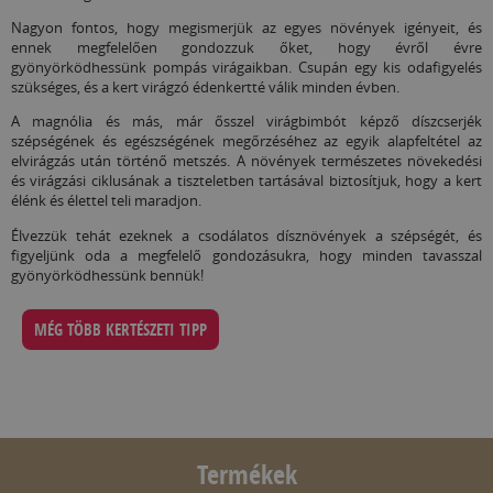
Nagyon fontos, hogy megismerjük az egyes növények igényeit, és
ennek megfelelően gondozzuk őket, hogy évről évre
gyönyörködhessünk pompás virágaikban. Csupán egy kis odafigyelés
szükséges, és a kert virágzó édenkertté válik minden évben.
A magnólia és más, már ősszel virágbimbót képző díszcserjék
szépségének és egészségének megőrzéséhez az egyik alapfeltétel az
elvirágzás után történő metszés. A növények természetes növekedési
és virágzási ciklusának a tiszteletben tartásával biztosítjuk, hogy a kert
élénk és élettel teli maradjon.
Élvezzük tehát ezeknek a csodálatos dísznövények a szépségét, és
figyeljünk oda a megfelelő gondozásukra, hogy minden tavasszal
gyönyörködhessünk bennük!
MÉG TÖBB KERTÉSZETI TIPP
Termékek