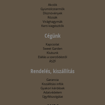
Akciók
Gyümölcstermők
Dísznövények
Rózsák
Virághagymák
Kerti kiegészítők
Cégünk
Kapcsolat
Sweet Garden
Klubunk
Elállás a szerződéstől
ÁSZF
Rendelés, kiszállítás
Garancia
Kiszállítási infók
Gyakori kérdések
Adatvédelem
Ügyfélszolgálat