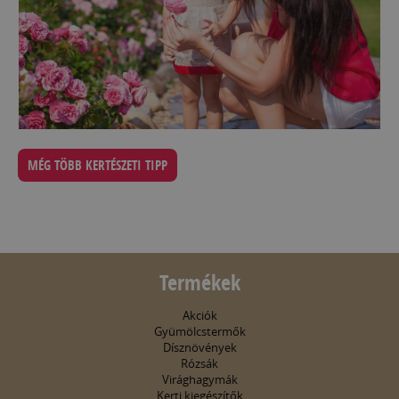
MÉG TÖBB KERTÉSZETI TIPP
Termékek
Akciók
Gyümölcstermők
Dísznövények
Rózsák
Virághagymák
Kerti kiegészítők