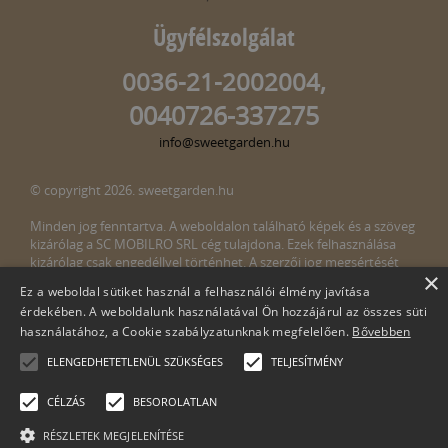
Ügyfélszolgálat
0036-21-2002004,
0040726-337275
info@sweetgarden.hu
© copyright 2026. sweetgarden.hu
Minden jog fenntartva. A weboldalon található képek és a szöveg
kizárólag a SC MOBILRO SRL cég tulajdona. Ezek felhasználása
kizárólag csak engedéllyel történhet. A szerzői jog megsértését
×
törvény bünteti. Amennyiben az oldalunkon esetleges szerzői jog
Ez a weboldal sütiket használ a felhasználói élmény javítása
megsértését észlelné, kérjük, jelezze ezt felénk a következő e-mail
érdekében. A weboldalunk használatával Ön hozzájárul az összes süti
címen:
info@sweetgarden.hu
használatához, a Cookie szabályzatunknak megfelelően.
Bővebben
ELENGEDHETETLENÜL SZÜKSÉGES
TELJESÍTMÉNY
CÉLZÁS
BESOROLATLAN
RÉSZLETEK MEGJELENÍTÉSE