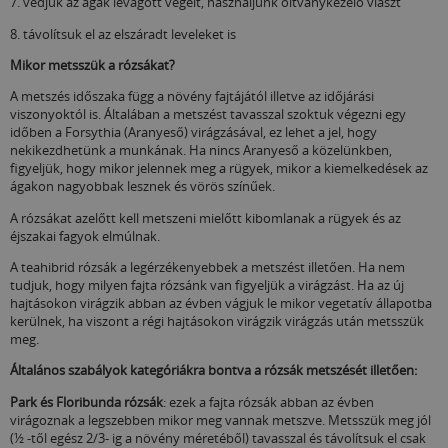
7. védjük az ágak levágott végeit, használjunk oltványkezelő viaszt
8. távolítsuk el az elszáradt leveleket is
Mikor metsszük a rózsákat?
A metszés időszaka függ a növény fajtájától illetve az időjárási
viszonyoktól is. Általában a metszést tavasszal szoktuk végezni egy
időben a Forsythia (Aranyeső) virágzásával, ez lehet a jel, hogy
nekikezdhetünk a munkának. Ha nincs Aranyeső a közelünkben,
figyeljük, hogy mikor jelennek meg a rügyek, mikor a kiemelkedések az
ágakon nagyobbak lesznek és vörös színűek.
A rózsákat azelőtt kell metszeni mielőtt kibomlanak a rügyek és az
éjszakai fagyok elmúlnak.
A teahibrid rózsák a legérzékenyebbek a metszést illetően. Ha nem
tudjuk, hogy milyen fajta rózsánk van figyeljük a virágzást. Ha az új
hajtásokon virágzik abban az évben vágjuk le mikor vegetatív állapotba
kerülnek, ha viszont a régi hajtásokon virágzik virágzás után metsszük
meg.
Általános szabályok kategóriákra bontva a rózsák metszését illetően:
Park és Floribunda rózsák
: ezek a fajta rózsák abban az évben
virágoznak a legszebben mikor meg vannak metszve. Metsszük meg jól
(½ -től egész 2/3- ig a növény méretéből) tavasszal és távolítsuk el csak