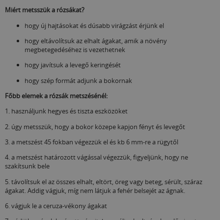
Miért metsszük a rózsákat?
hogy új hajtásokat és dúsabb virágzást érjünk el
hogy eltávolítsuk az elhalt ágakat, amik a növény
megbetegedéséhez is vezethetnek
hogy javítsuk a levegő keringését
hogy szép formát adjunk a bokornak
Főbb elemek a rózsák metszésénél:
1. használjunk hegyes és tiszta eszközöket
2. úgy metsszük, hogy a bokor közepe kapjon fényt és levegőt
3. a metszést 45 fokban végezzük el és kb 6 mm-re a rügytől
4. a metszést határozott vágással végezzük, figyeljünk, hogy ne
szakítsunk bele
5. távolítsuk el az összes elhalt, eltört, öreg vagy beteg, sérült, száraz
ágakat. Addig vágjuk, míg nem látjuk a fehér belsejét az ágnak.
6. vágjuk le a ceruza-vékony ágakat