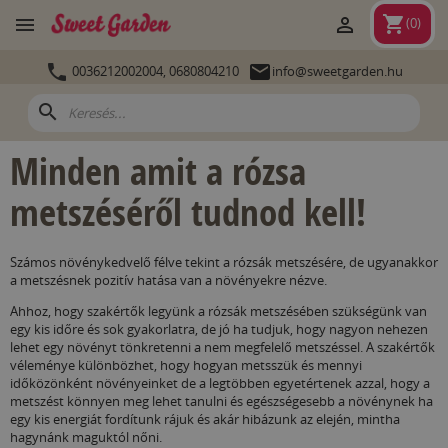
shopping_cart


(
0
)


0036212002004,
0680804210
info@sweetgarden.hu
search
Minden amit a rózsa
metszéséről tudnod kell!
Számos növénykedvelő félve tekint a rózsák metszésére, de ugyanakkor
a metszésnek pozitív hatása van a növényekre nézve.
Ahhoz, hogy szakértők legyünk a rózsák metszésében szükségünk van
egy kis időre és sok gyakorlatra, de jó ha tudjuk, hogy nagyon nehezen
lehet egy növényt tönkretenni a nem megfelelő metszéssel. A szakértők
véleménye különbözhet, hogy hogyan metsszük és mennyi
időközönként növényeinket de a legtöbben egyetértenek azzal, hogy a
metszést könnyen meg lehet tanulni és egészségesebb a növénynek ha
egy kis energiát fordítunk rájuk és akár hibázunk az elején, mintha
hagynánk maguktól nőni.