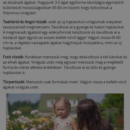
az elszáradt ágakat. Hagyjunk 3-5 ágat egyforma távolságra egymástól
különböző hosszúságokban 45-60 cm között hogy biztosítsuk a
folytonos virágzást.
Teahibrid és
A
ngol rózsák
: ezek az új hajtásokon virágoznak melyeket
tavasszal kell megmetszeni. Távolítsuk el a gyenge és halott hajtásokat.
A megmaradt ágakból egy edényformát készítsünk és távolítsuk el a
középső ágat együtt az összes befelé növő ággal. Vágjuk vissza 45-60
cm-re, a régebbi vastagabb ágakat hagyhatjuk hosszabbra, mint az új
hajtásokat.
Futó rózsák:
Korábban metsszük meg, hogy eltávolítsuk a téli károkat és
az elhalt ágakat. Virágzás után még egyszer metsszük meg a megfelelő
forma és méret elérése érdekében. Távolítsuk el az idős és gyenge
hajtásokat is.
Törperózsák:
Metsszük csak formázás miatt. Vágjuk vissza a befelé növő
ágakat virágzás után.