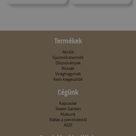
Termékek
Akciók
Gyümölcstermők
Dísznövények
Rózsák
Virághagymák
Kerti kiegészítők
Cégünk
Kapcsolat
Sweet Garden
Klubunk
Elállás a szerződéstől
ÁSZF