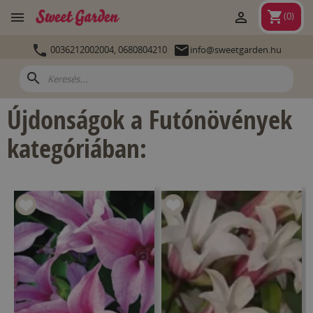
shopping_cart


(
0
)


0036212002004,
0680804210
info@sweetgarden.hu
search
Újdonságok a Futónövények
kategóriában: