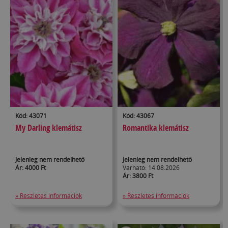
Kód: 43071
Kód: 43067
My Darling klemátisz
Romantika klemátisz
Jelenleg nem rendelhető
Jelenleg nem rendelhető
Ár: 4000 Ft
Várható: 14.08.2026
Ár: 3800 Ft
» Részletes információk
» Részletes információk