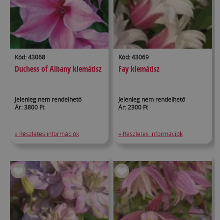
Kód: 43068
Kód: 43069
Duchess of Albany klemátisz
Fay klemátisz
Jelenleg nem rendelhető
Jelenleg nem rendelhető
Ár: 3800 Ft
Ár: 2300 Ft
» Részletes információk
» Részletes információk