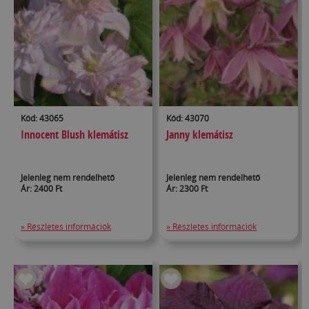
Kód: 43065
Kód: 43070
Innocent Blush klemátisz
Janny klemátisz
Jelenleg nem rendelhető
Jelenleg nem rendelhető
Ár: 2400 Ft
Ár: 2300 Ft
» Részletes információk
» Részletes információk