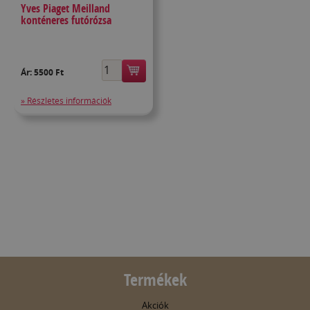
Yves Piaget Meilland
konténeres futórózsa
Ár:
5500 Ft
» Részletes információk
Termékek
Akciók