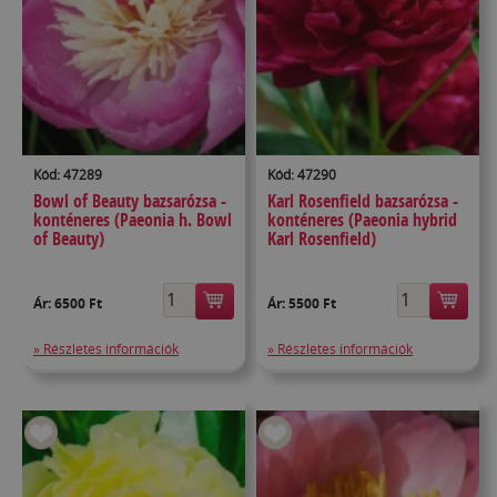
Kód: 47289
Kód: 47290
Bowl of Beauty bazsarózsa -
Karl Rosenfield bazsarózsa -
konténeres (Paeonia h. Bowl
konténeres (Paeonia hybrid
of Beauty)
Karl Rosenfield)
Ár:
6500 Ft
Ár:
5500 Ft
» Részletes információk
» Részletes információk