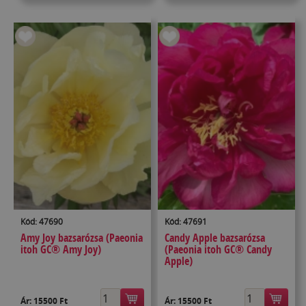
Kód: 47690
Kód: 47691
Amy Joy bazsarózsa (Paeonia
Candy Apple bazsarózsa
itoh GC® Amy Joy)
(Paeonia itoh GC® Candy
Apple)
Ár:
15500 Ft
Ár:
15500 Ft