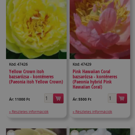
Kód: 47426
Kód: 47429
Yellow Crown itoh
Pink Hawaiian Coral
bazsarózsa - konténeres
bazsarózsa - konténeres
(Paeonia itoh Yellow Crown)
(Paeonia hybrid Pink
Hawaiian Coral)
Ár:
11000 Ft
Ár:
5500 Ft
» Részletes információk
» Részletes információk