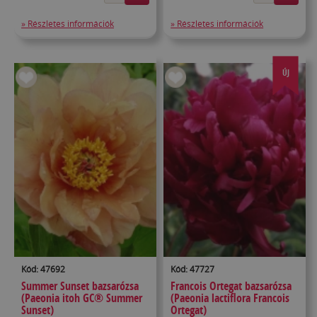
» Részletes információk
» Részletes információk
ÚJ
Kód: 47692
Kód: 47727
Summer Sunset bazsarózsa
Francois Ortegat bazsarózsa
(Paeonia itoh GC® Summer
(Paeonia lactiflora Francois
Sunset)
Ortegat)