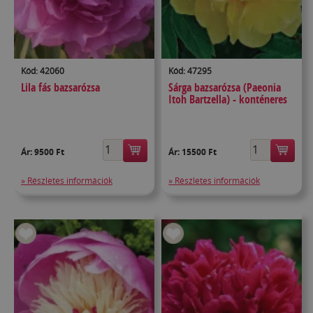
Kód: 42060
Kód: 47295
Lila fás bazsarózsa
Sárga bazsarózsa (Paeonia
Itoh Bartzella) - konténeres
Ár:
9500 Ft
Ár:
15500 Ft
» Részletes információk
» Részletes információk