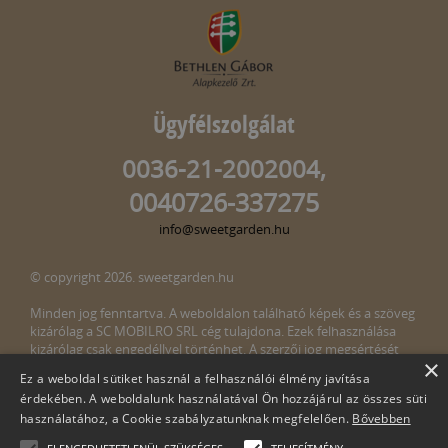
Ügyfélszolgálat
0036-21-2002004,
0040726-337275
info@sweetgarden.hu
© copyright 2026. sweetgarden.hu
Minden jog fenntartva. A weboldalon található képek és a szöveg
kizárólag a SC MOBILRO SRL cég tulajdona. Ezek felhasználása
kizárólag csak engedéllyel történhet. A szerzői jog megsértését
×
törvény bünteti. Amennyiben az oldalunkon esetleges szerzői jog
Ez a weboldal sütiket használ a felhasználói élmény javítása
megsértését észlelné, kérjük, jelezze ezt felénk a következő e-mail
érdekében. A weboldalunk használatával Ön hozzájárul az összes süti
címen:
info@sweetgarden.hu
használatához, a Cookie szabályzatunknak megfelelően.
Bővebben