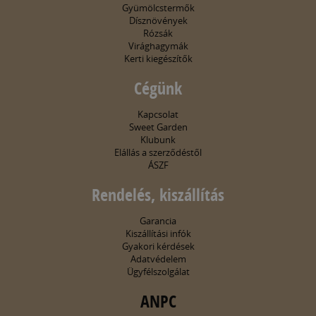
Gyümölcstermők
Dísznövények
Rózsák
Virághagymák
Kerti kiegészítők
Cégünk
Kapcsolat
Sweet Garden
Klubunk
Elállás a szerződéstől
ÁSZF
Rendelés, kiszállítás
Garancia
Kiszállítási infók
Gyakori kérdések
Adatvédelem
Ügyfélszolgálat
ANPC