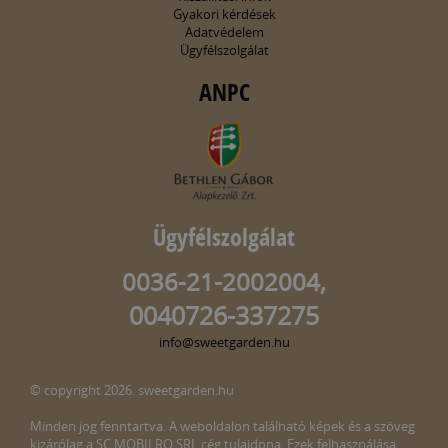
Gyakori kérdések
Adatvédelem
Ügyfélszolgálat
ANPC
Ügyfélszolgálat
0036-21-2002004,
0040726-337275
info@sweetgarden.hu
© copyright 2026. sweetgarden.hu
Minden jog fenntartva. A weboldalon található képek és a szöveg
kizárólag a SC MOBILRO SRL cég tulajdona. Ezek felhasználása