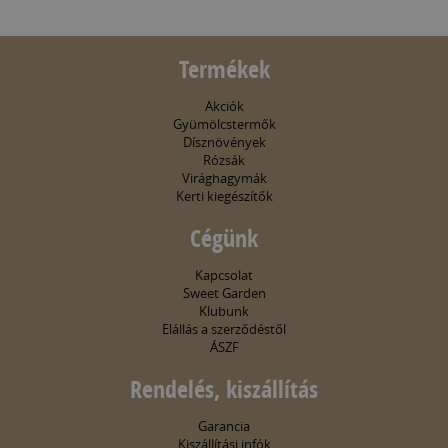
Termékek
Akciók
Gyümölcstermők
Dísznövények
Rózsák
Virághagymák
Kerti kiegészítők
Cégünk
Kapcsolat
Sweet Garden
Klubunk
Elállás a szerződéstől
ÁSZF
Rendelés, kiszállítás
Garancia
Kiszállítási infók