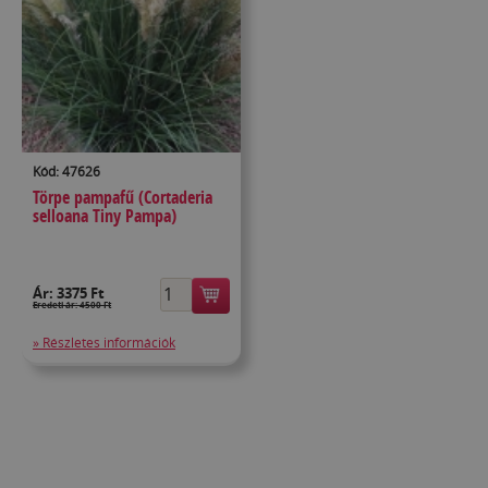
Kód: 47626
Törpe pampafű (Cortaderia
selloana Tiny Pampa)
Ár:
3375 Ft
Eredeti ár: 4500 Ft
» Részletes információk