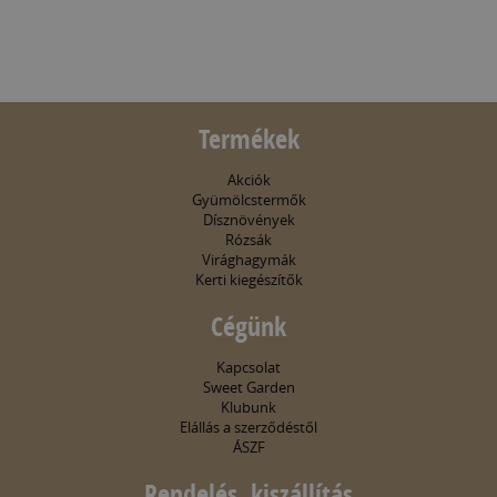
Termékek
Akciók
Gyümölcstermők
Dísznövények
Rózsák
Virághagymák
Kerti kiegészítők
Cégünk
Kapcsolat
Sweet Garden
Klubunk
Elállás a szerződéstől
ÁSZF
Rendelés, kiszállítás