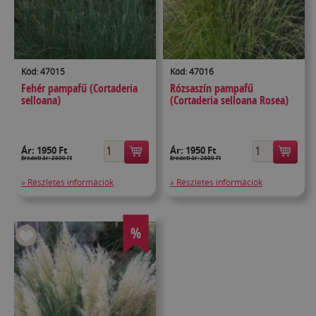
Kód: 47015
Kód: 47016
Fehér pampafű (Cortaderia
Rózsaszín pampafű
selloana)
(Cortaderia selloana Rosea)
Ár:
1950 Ft
Ár:
1950 Ft
Eredeti ár: 2600 Ft
Eredeti ár: 2600 Ft
» Részletes információk
» Részletes információk
%