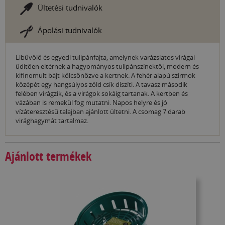
Ültetési tudnivalók
Ápolási tudnivalók
Elbűvölő és egyedi tulipánfajta, amelynek varázslatos virágai
üdítően eltérnek a hagyományos tulipánszínektől, modern és
kifinomult bájt kölcsönözve a kertnek. A fehér alapú szirmok
középét egy hangsúlyos zöld csík díszíti. A tavasz második
felében virágzik, és a virágok sokáig tartanak. A kertben és
vázában is remekül fog mutatni. Napos helyre és jó
vízáteresztésű talajban ajánlott ültetni. A csomag 7 darab
virághagymát tartalmaz.
Ajánlott termékek