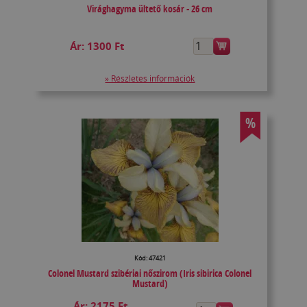
Virághagyma ültető kosár - 26 cm
Ár:
1300 Ft
» Részletes információk
%
Kód: 47421
Colonel Mustard szibériai nőszirom (Iris sibirica Colonel
Mustard)
Ár:
2175 Ft