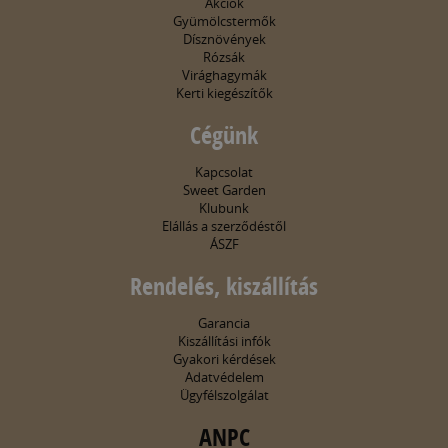
Akciók
Gyümölcstermők
Dísznövények
Rózsák
Virághagymák
Kerti kiegészítők
Cégünk
Kapcsolat
Sweet Garden
Klubunk
Elállás a szerződéstől
ÁSZF
Rendelés, kiszállítás
Garancia
Kiszállítási infók
Gyakori kérdések
Adatvédelem
Ügyfélszolgálat
ANPC