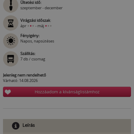
Ültetési idő:
szeptember - december
Virágzási időszak
:
•
•
•
•
•
•
ápr
- máj
Fényigény:
Napos, napsütéses
Szállítás:
7 db / csomag
Jelenleg nem rendelhető
Várható: 14.08.2026
Hozzáadom a kívánságlistámhoz
Leírás