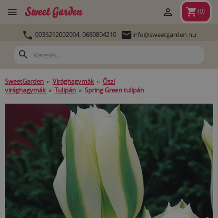
shopping_cart


(
0
)


0036212002004,
0680804210
info@sweetgarden.hu
search
SweetGarden
»
Virághagymák
»
Őszi
virághagymák
»
Tulipán
»
Spring Green tulipán