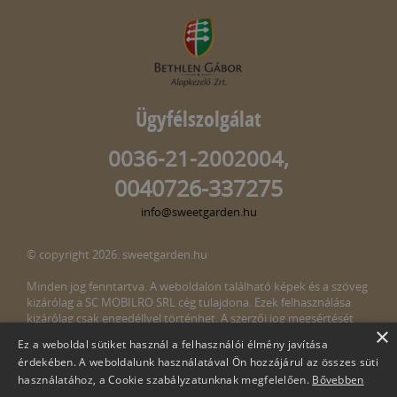
Ügyfélszolgálat
0036-21-2002004,
0040726-337275
info@sweetgarden.hu
© copyright 2026. sweetgarden.hu
Minden jog fenntartva. A weboldalon található képek és a szöveg
kizárólag a SC MOBILRO SRL cég tulajdona. Ezek felhasználása
kizárólag csak engedéllyel történhet. A szerzői jog megsértését
×
törvény bünteti. Amennyiben az oldalunkon esetleges szerzői jog
Ez a weboldal sütiket használ a felhasználói élmény javítása
megsértését észlelné, kérjük, jelezze ezt felénk a következő e-mail
érdekében. A weboldalunk használatával Ön hozzájárul az összes süti
címen:
info@sweetgarden.hu
használatához, a Cookie szabályzatunknak megfelelően.
Bővebben