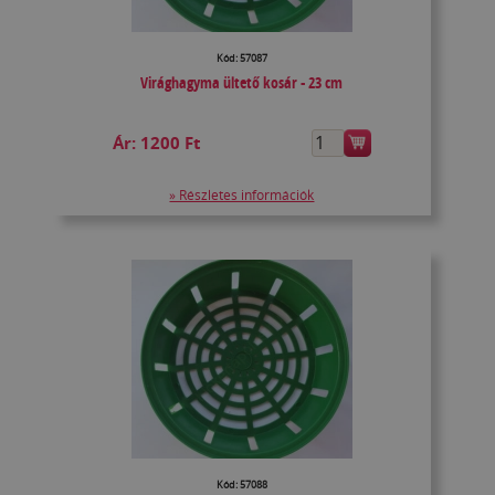
Kód: 57087
Virághagyma ültető kosár - 23 cm
Ár:
1200 Ft
» Részletes információk
Kód: 57088