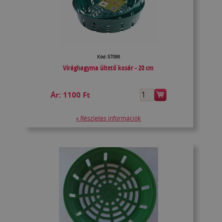
Kód: 57086
Virághagyma ültető kosár - 20 cm
Ár:
1100 Ft
» Részletes információk