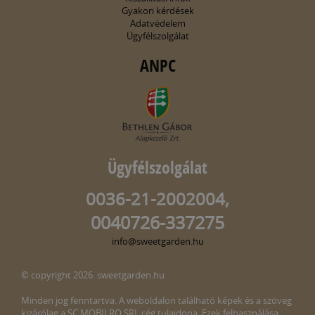
Gyakori kérdések
Adatvédelem
Ügyfélszolgálat
ANPC
Ügyfélszolgálat
0036-21-2002004,
0040726-337275
info@sweetgarden.hu
© copyright 2026. sweetgarden.hu
Minden jog fenntartva. A weboldalon található képek és a szöveg
kizárólag a SC MOBILRO SRL cég tulajdona. Ezek felhasználása