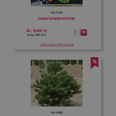
Kód: 51052
Compo Complete kerti táp
Ár:
5000 Ft
Ár/kg: 5882.35 Ft
» Részletes információk
%
Kód: 45080