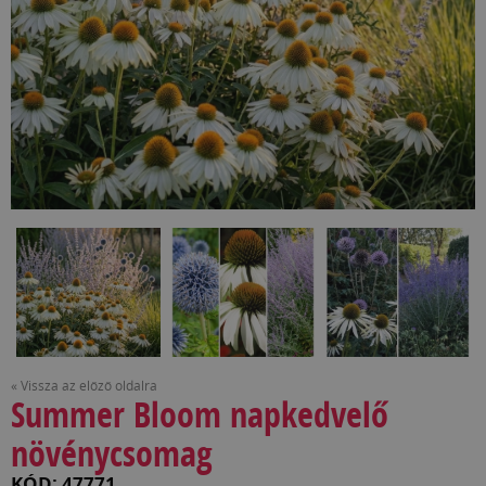
« Vissza az előző oldalra
Summer Bloom napkedvelő
növénycsomag
KÓD: 47771