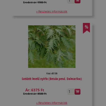
Eredeti ár: 9900 Ft
» Részletes információk
%
Kód: 45139
Szeldelt levelű nyírfa (Betula pend. Dalecarlica)
Ár:
6375 Ft
Eredeti ár: 8500 Ft
» Részletes információk