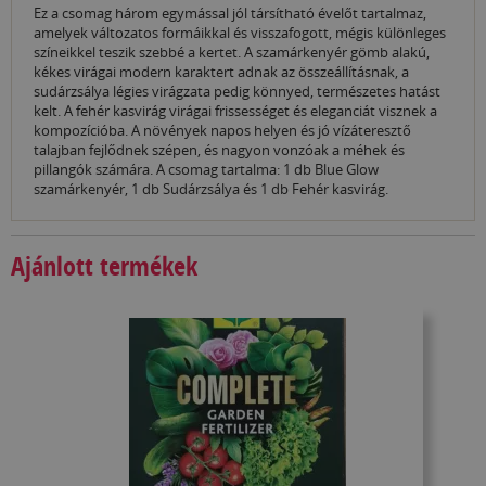
Ez a csomag három egymással jól társítható évelőt tartalmaz,
amelyek változatos formáikkal és visszafogott, mégis különleges
színeikkel teszik szebbé a kertet. A szamárkenyér gömb alakú,
kékes virágai modern karaktert adnak az összeállításnak, a
sudárzsálya légies virágzata pedig könnyed, természetes hatást
kelt. A fehér kasvirág virágai frissességet és eleganciát visznek a
kompozícióba. A növények napos helyen és jó vízáteresztő
talajban fejlődnek szépen, és nagyon vonzóak a méhek és
pillangók számára. A csomag tartalma: 1 db Blue Glow
szamárkenyér, 1 db Sudárzsálya és 1 db Fehér kasvirág.
Ajánlott termékek