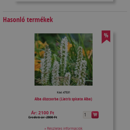
Hasonló termékek
%
Kód: 47531
Alba díszcsorba (Liatris spicata Alba)
Ár:
2100 Ft
Eredeti ár: 2800 Ft
» Részletes információk