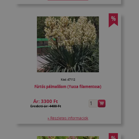
%
Kód: 47112
Fürtös pálmaliliom (Yucca filamentosa)
Ár:
3300 Ft
Eredeti ár: 4400 Ft
» Részletes információk
%