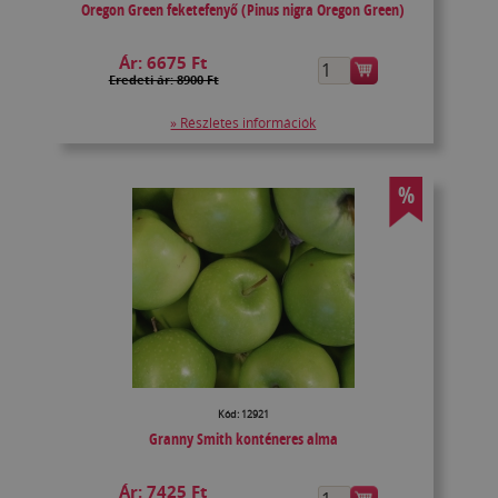
Oregon Green feketefenyő (Pinus nigra Oregon Green)
Ár:
6675 Ft
Eredeti ár: 8900 Ft
» Részletes információk
%
Kód: 12921
Granny Smith konténeres alma
Ár:
7425 Ft