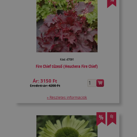
Kód: 47091
Fire Chief tűzeső (Heuchera Fire Chief)
Ár:
3150 Ft
Eredeti ár: 4200 Ft
» Részletes információk
%
ÚJ