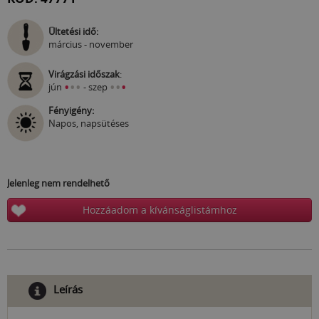
Ültetési idő:
március - november
Virágzási időszak
:
•
•
•
•
•
•
jún
- szep
Fényigény:
Napos, napsütéses
Jelenleg nem rendelhető
Hozzáadom a kívánságlistámhoz
Leírás