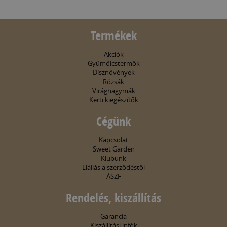
Termékek
Akciók
Gyümölcstermők
Dísznövények
Rózsák
Virághagymák
Kerti kiegészítők
Cégünk
Kapcsolat
Sweet Garden
Klubunk
Elállás a szerződéstől
ÁSZF
Rendelés, kiszállítás
Garancia
Kiszállítási infók