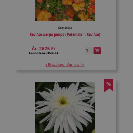
Kód: 44042
Red Ace cserjés pimpó (Potentilla f. Red Ace)
Ár:
2625 Ft
Eredeti ár: 3500 Ft
» Részletes információk
%