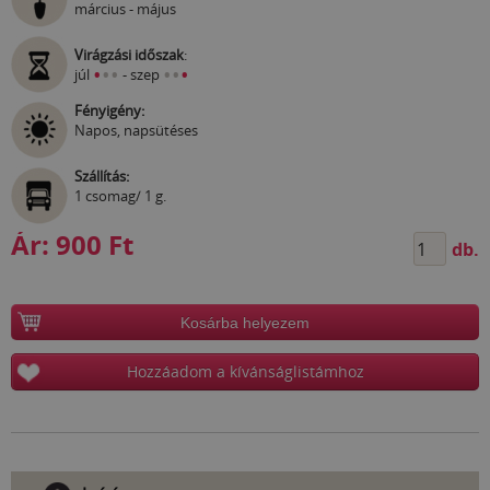
március - május
Virágzási időszak
:
•
•
•
•
•
•
júl
- szep
Fényigény:
Napos, napsütéses
Szállítás:
1 csomag/ 1 g.
Ár:
900 Ft
db.
Kosárba helyezem
Hozzáadom a kívánságlistámhoz