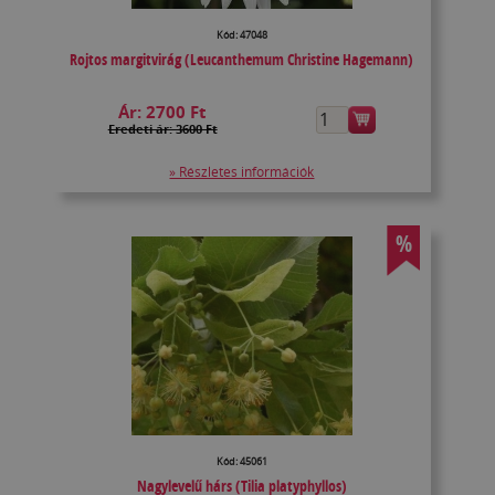
Kód: 47048
Rojtos margitvirág (Leucanthemum Christine Hagemann)
Ár:
2700 Ft
Eredeti ár: 3600 Ft
» Részletes információk
%
Kód: 45061
Nagylevelű hárs (Tilia platyphyllos)