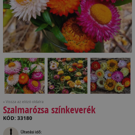
« Vissza az előző oldalra
Szalmarózsa színkeverék
KÓD: 33180
Ültetési idő: