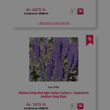
Ár:
6675 Ft
Eredeti ár: 8900 Ft
» Részletes információk
%
Kód: 47581
Medium Deep Blue ligeti zsálya (Salvia n. Sensation®
Medium Deep Blue)
Ár:
1875 Ft
Eredeti ár: 2500 Ft