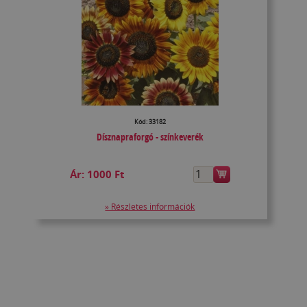
Kód: 33182
Dísznapraforgó - színkeverék
Ár:
1000 Ft
» Részletes információk