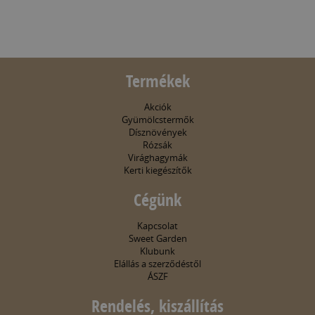
Termékek
Akciók
Gyümölcstermők
Dísznövények
Rózsák
Virághagymák
Kerti kiegészítők
Cégünk
Kapcsolat
Sweet Garden
Klubunk
Elállás a szerződéstől
ÁSZF
Rendelés, kiszállítás