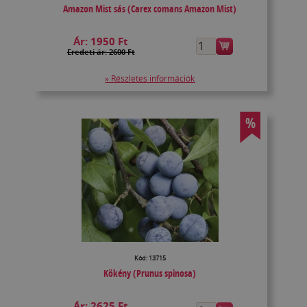
Amazon Mist sás (Carex comans Amazon Mist)
Ár:
1950 Ft
Eredeti ár: 2600 Ft
» Részletes információk
%
Kód: 13715
Kökény (Prunus spinosa)
Ár:
2625 Ft