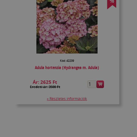
%
Kód: 42239
Adula hortenzia (Hydrangea m. Adula)
Ár:
2625 Ft
Eredeti ár: 3500 Ft
» Részletes információk