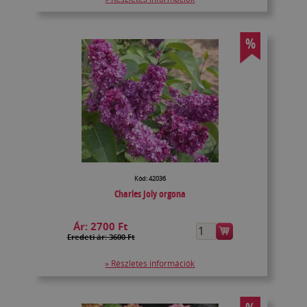
%
Kód: 42036
Charles Joly orgona
Ár:
2700 Ft
Eredeti ár: 3600 Ft
» Részletes információk