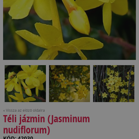
« Vissza az előző oldalra
Téli jázmin (Jasminum
nudiflorum)
KÓD: 42030