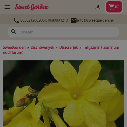
shopping_cart


(
0
)


0036212002004,
0680804210
info@sweetgarden.hu
search
SweetGarden
»
Dísznövények
»
Díszcserjék
»
Téli jázmin (Jasminum
nudiflorum)