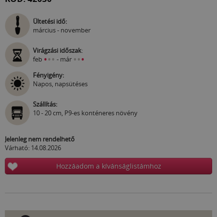
Ültetési idő:
március - november
Virágzási időszak
:
•
•
•
•
•
•
feb
- már
Fényigény:
Napos, napsütéses
Szállítás:
10 - 20 cm, P9-es konténeres növény
Jelenleg nem rendelhető
Várható: 14.08.2026
Hozzáadom a kívánságlistámhoz