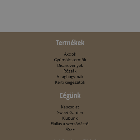
Termékek
Akciók
Gyümölcstermők
Dísznövények
Rózsák
Virághagymák
Kerti kiegészítők
Cégünk
Kapcsolat
Sweet Garden
Klubunk
Elállás a szerződéstől
ÁSZF