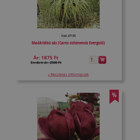
Kód: 47135
Madárlábú sás (Carex oshimensis Evergold)
Ár:
1875 Ft
Eredeti ár: 2500 Ft
» Részletes információk
%