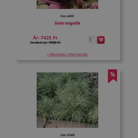
Kód: 44061
Genie magnólia
Ár:
7425 Ft
Eredeti ár: 9900 Ft
» Részletes információk
%
Kód: 47469