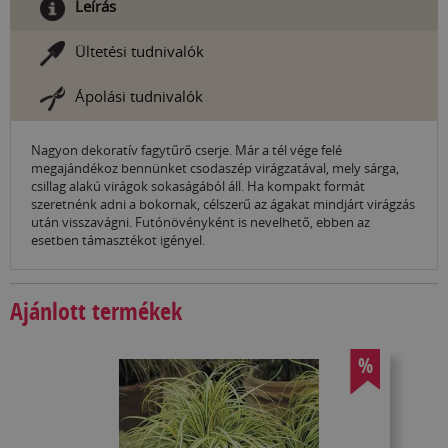
Leírás
Ültetési tudnivalók
Ápolási tudnivalók
Nagyon dekoratív fagytűrő cserje. Már a tél vége felé
megajándékoz bennünket csodaszép virágzatával, mely sárga,
csillag alakú virágok sokaságából áll. Ha kompakt formát
szeretnénk adni a bokornak, célszerű az ágakat mindjárt virágzás
után visszavágni. Futónövényként is nevelhető, ebben az
esetben támasztékot igényel.
Ajánlott termékek
%