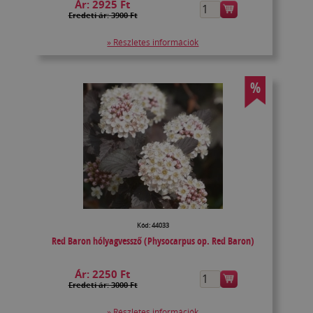
Ár:
2925 Ft
Eredeti ár: 3900 Ft
» Részletes információk
%
Kód: 44033
Red Baron hólyagvessző (Physocarpus op. Red Baron)
Ár:
2250 Ft
Eredeti ár: 3000 Ft
» Részletes információk