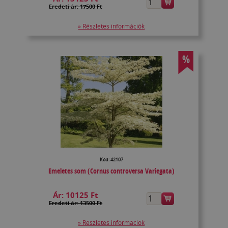
Eredeti ár: 17500 Ft
» Részletes információk
%
Kód: 42107
Emeletes som (Cornus controversa Variegata)
Ár:
10125 Ft
Eredeti ár: 13500 Ft
» Részletes információk