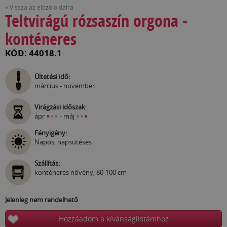
« Vissza az előző oldalra
Teltvirágú rózsaszín orgona -
konténeres
KÓD: 44018.1
Ültetési idő:
március - november
Virágzási időszak
:
•
•
•
•
•
•
ápr
- máj
Fényigény:
Napos, napsütéses
Szállítás:
konténeres növény, 80-100 cm
Jelenleg nem rendelhető
Hozzáadom a kívánságlistámhoz