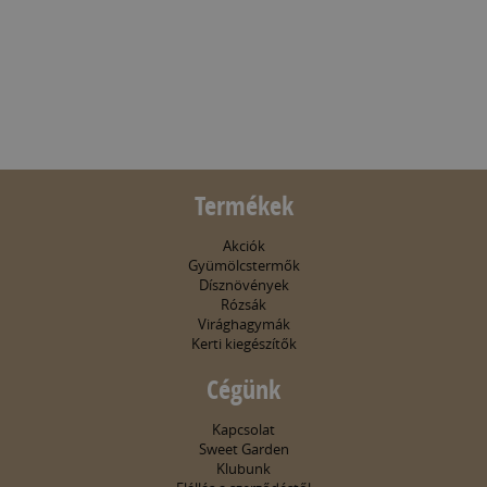
Termékek
Akciók
Gyümölcstermők
Dísznövények
Rózsák
Virághagymák
Kerti kiegészítők
Cégünk
Kapcsolat
Sweet Garden
Klubunk