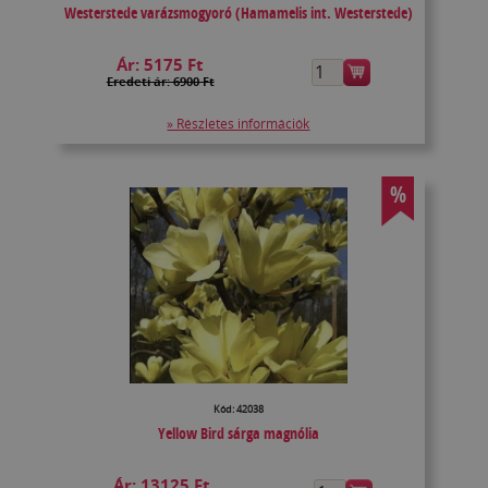
Westerstede varázsmogyoró (Hamamelis int. Westerstede)
Ár:
5175 Ft
Eredeti ár: 6900 Ft
» Részletes információk
%
Kód: 42038
Yellow Bird sárga magnólia
Ár:
13125 Ft