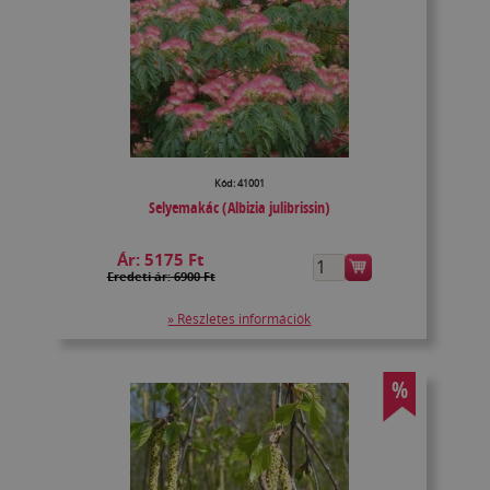
Kód: 41001
Selyemakác (Albizia julibrissin)
Ár:
5175 Ft
Eredeti ár: 6900 Ft
» Részletes információk
%