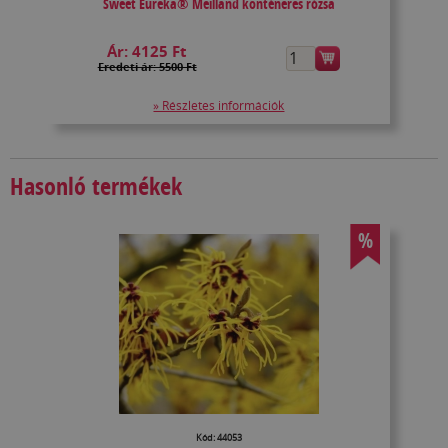
Sweet Eureka® Meilland konténeres rózsa
Ár:
4125 Ft
Eredeti ár: 5500 Ft
» Részletes információk
Hasonló termékek
%
Kód: 44053