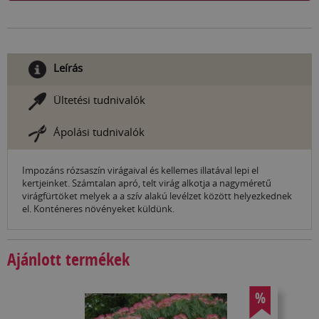
Leírás
Ültetési tudnivalók
Ápolási tudnivalók
Impozáns rózsaszín virágaival és kellemes illatával lepi el
kertjeinket. Számtalan apró, telt virág alkotja a nagyméretű
virágfürtöket melyek a a szív alakú levélzet között helyezkednek
el. Konténeres növényeket küldünk.
Ajánlott termékek
%