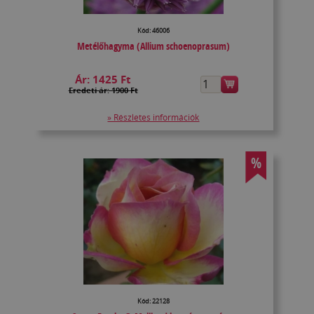
Kód: 46006
Metélőhagyma (Allium schoenoprasum)
Ár:
1425 Ft
Eredeti ár: 1900 Ft
» Részletes információk
%
Kód: 22128