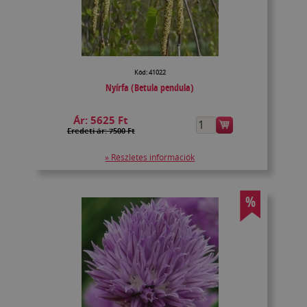
Kód: 41022
Nyírfa (Betula pendula)
Ár:
5625 Ft
Eredeti ár: 7500 Ft
» Részletes információk
%