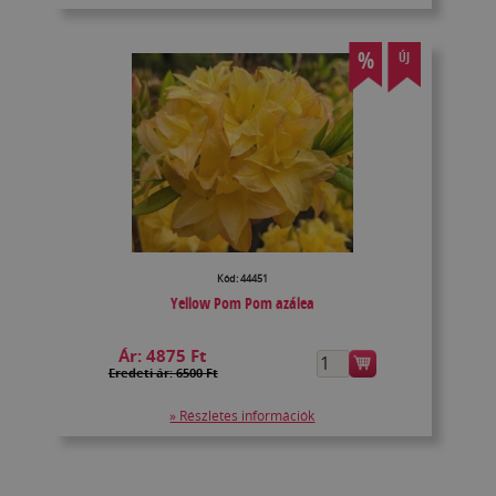
%
ÚJ
Kód: 44451
Yellow Pom Pom azálea
Ár:
4875 Ft
Eredeti ár: 6500 Ft
» Részletes információk