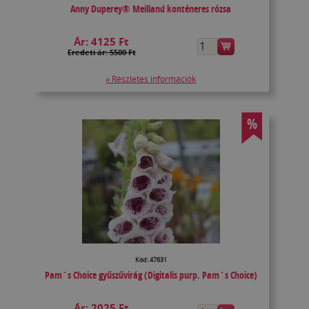
Anny Duperey® Meilland konténeres rózsa
Ár:
4125 Ft
Eredeti ár: 5500 Ft
» Részletes információk
%
Kód: 47631
Pam`s Choice gyűszűvirág (Digitalis purp. Pam`s Choice)
Ár:
2025 Ft