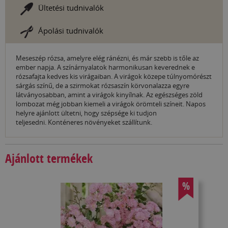
Ültetési tudnivalók
Ápolási tudnivalók
Meseszép rózsa, amelyre elég ránézni, és már szebb is tőle az
ember napja. A színárnyalatok harmonikusan keverednek e
rózsafajta kedves kis virágaiban. A virágok közepe túlnyomórészt
sárgás színű, de a szirmokat rózsaszín körvonalazza egyre
látványosabban, amint a virágok kinyílnak. Az egészséges zöld
lombozat még jobban kiemeli a virágok örömteli színeit. Napos
helyre ajánlott ültetni, hogy szépsége ki tudjon
teljesedni. Konténeres növényeket szállítunk.
Ajánlott termékek
%