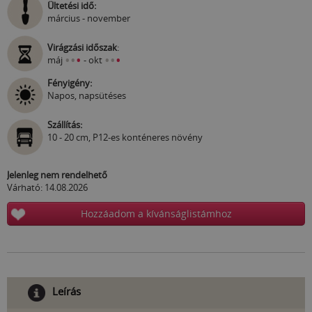
Ültetési idő:
március - november
Virágzási időszak
:
•
•
•
•
•
•
máj
- okt
Fényigény:
Napos, napsütéses
Szállítás:
10 - 20 cm, P12-es konténeres növény
Jelenleg nem rendelhető
Várható: 14.08.2026
Hozzáadom a kívánságlistámhoz
Leírás