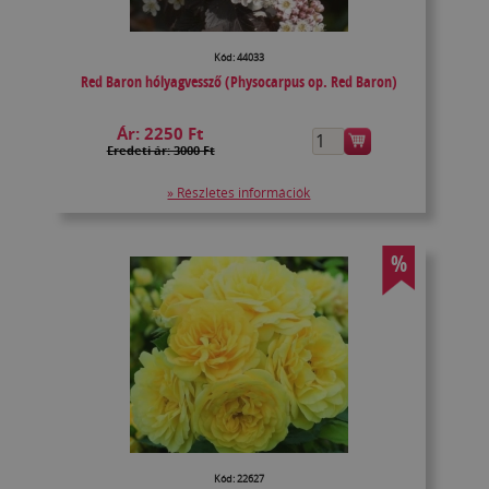
Kód: 44033
Red Baron hólyagvessző (Physocarpus op. Red Baron)
Ár:
2250 Ft
Eredeti ár: 3000 Ft
» Részletes információk
%
Kód: 22627