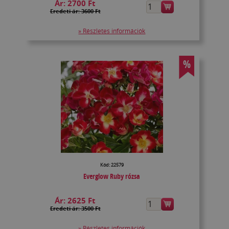
Ár:
2700 Ft
Eredeti ár: 3600 Ft
» Részletes információk
%
Kód: 22579
Everglow Ruby rózsa
Ár:
2625 Ft
Eredeti ár: 3500 Ft
» Részletes információk