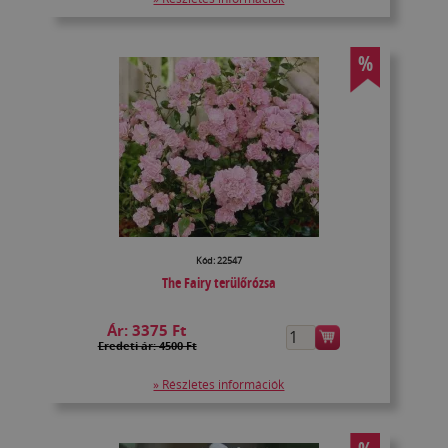
%
Kód: 22547
The Fairy terülőrózsa
Ár:
3375 Ft
Eredeti ár: 4500 Ft
» Részletes információk