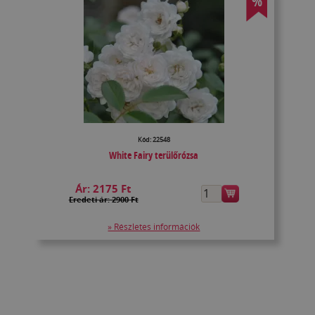
%
Kód: 22548
White Fairy terülőrózsa
Ár:
2175 Ft
Eredeti ár: 2900 Ft
» Részletes információk