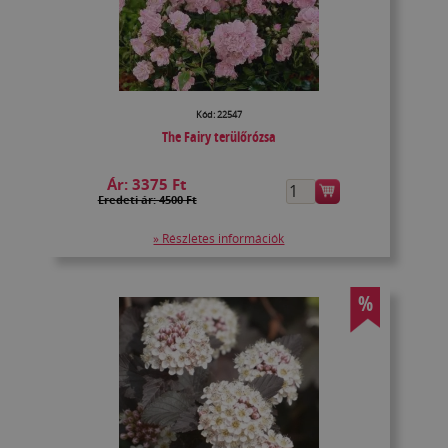
Kód: 22547
The Fairy terülőrózsa
Ár:
3375 Ft
Eredeti ár: 4500 Ft
» Részletes információk
%