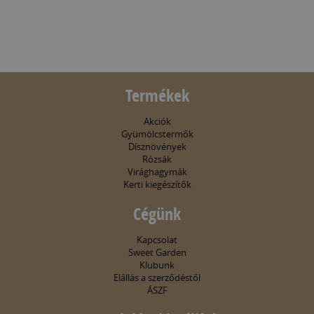
Termékek
Akciók
Gyümölcstermők
Dísznövények
Rózsák
Virághagymák
Kerti kiegészítők
Cégünk
Kapcsolat
Sweet Garden
Klubunk
Elállás a szerződéstől
ÁSZF