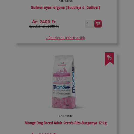
Kód: 44194
Gulliver nyári orgona (Buddleja d. Gulliver)
Ár:
2400 Ft
Eredeti ár: 3000 Ft
» Részletes információk
%
Kód: 71147
Monge Dog Breed Adult Sertés-Rizs-Burgonya 12 kg