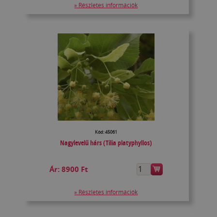
» Részletes információk
Kód: 45061
Nagylevelű hárs (Tilia platyphyllos)
Ár:
8900 Ft
» Részletes információk