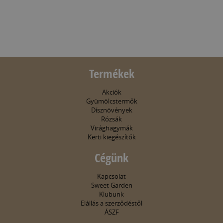
Termékek
Akciók
Gyümölcstermők
Dísznövények
Rózsák
Virághagymák
Kerti kiegészítők
Cégünk
Kapcsolat
Sweet Garden
Klubunk
Elállás a szerződéstől
ÁSZF