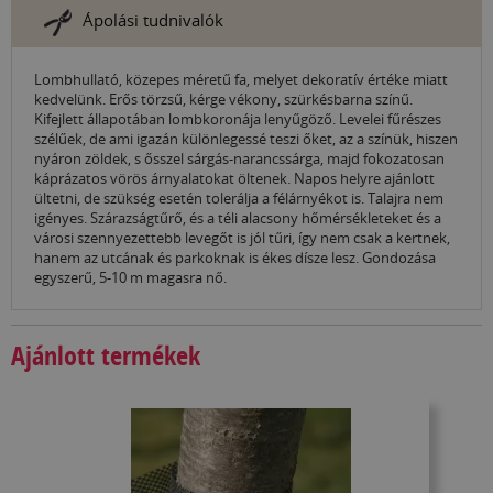
Ápolási tudnivalók
Lombhullató, közepes méretű fa, melyet dekoratív értéke miatt
kedvelünk. Erős törzsű, kérge vékony, szürkésbarna színű.
Kifejlett állapotában lombkoronája lenyűgöző. Levelei fűrészes
szélűek, de ami igazán különlegessé teszi őket, az a színük, hiszen
nyáron zöldek, s ősszel sárgás-narancssárga, majd fokozatosan
káprázatos vörös árnyalatokat öltenek. Napos helyre ajánlott
ültetni, de szükség esetén tolerálja a félárnyékot is. Talajra nem
igényes. Szárazságtűrő, és a téli alacsony hőmérsékleteket és a
városi szennyezettebb levegőt is jól tűri, így nem csak a kertnek,
hanem az utcának és parkoknak is ékes dísze lesz. Gondozása
egyszerű, 5-10 m magasra nő.
Ajánlott termékek