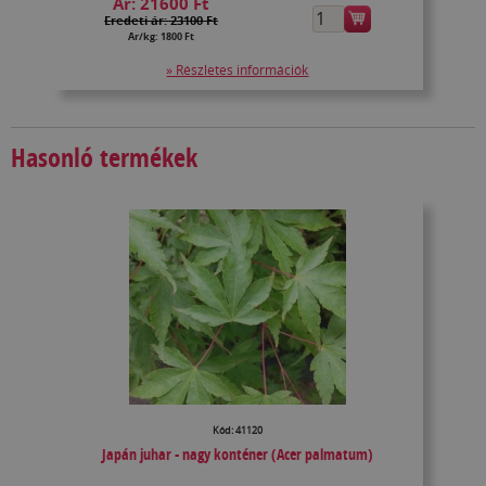
Ár:
21600 Ft
Eredeti ár: 23100 Ft
Ár/kg: 1800 Ft
» Részletes információk
Hasonló termékek
Kód: 41120
Japán juhar - nagy konténer (Acer palmatum)