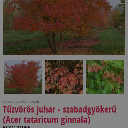
« Vissza az előző oldalra
Tűzvörös juhar - szabadgyökerű
(Acer tataricum ginnala)
KÓD: 41066