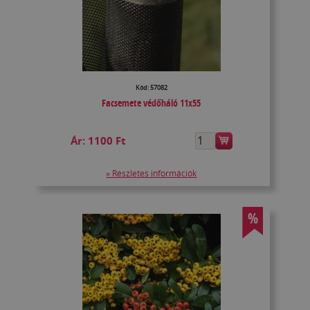
Kód: 57082
Facsemete védőháló 11x55
Ár:
1100 Ft
» Részletes információk
%