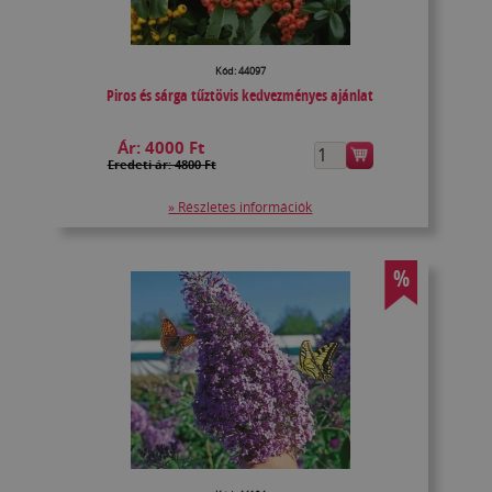
Kód: 44097
Piros és sárga tűztövis kedvezményes ajánlat
Ár:
4000 Ft
Eredeti ár: 4800 Ft
» Részletes információk
%