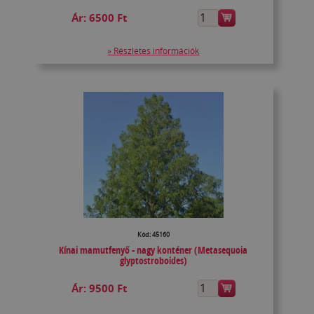
Ár:
6500 Ft
» Részletes információk
Kód: 45160
Kínai mamutfenyő - nagy konténer (Metasequoia
glyptostroboides)
Ár:
9500 Ft