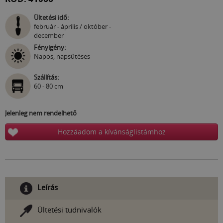
Ültetési idő:
február - április / október -
december
Fényigény:
Napos, napsütéses
Szállítás:
60 - 80 cm
Jelenleg nem rendelhető
Hozzáadom a kívánságlistámhoz
Leírás
Ültetési tudnivalók