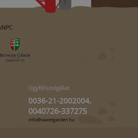
ANPC
Ügyfélszolgálat
0036-21-2002004,
0040726-337275
info@sweetgarden.hu