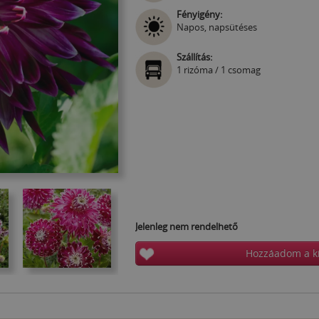
Fényigény:
Napos, napsütéses
Szállítás:
1 rizóma / 1 csomag
Jelenleg nem rendelhető
Hozzáadom a k