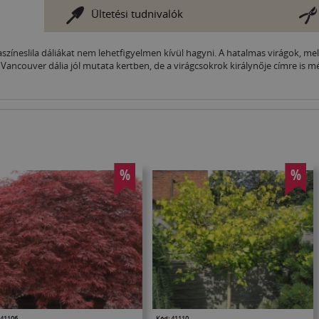
Ültetési tudnivalók
saszíneslila dáliákat nem lehetfigyelmen kívül hagyni. A hatalmas virágok, me
Vancouver dália jól mutata kertben, de a virágcsokrok királynője címre is 
%
%
 41106
Kód: 41110