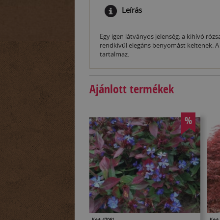
Leírás
Egy igen látványos jelenség: a kihívó róz
rendkívül elegáns benyomást keltenek. A 
tartalmaz.
Ajánlott termékek
%
Kód: 47061
Kód: