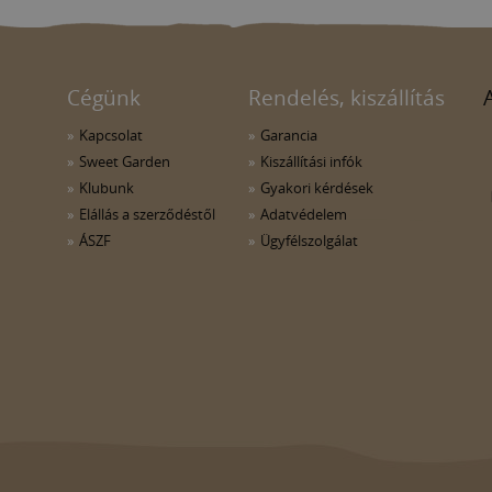
Cégünk
Rendelés, kiszállítás
Kapcsolat
Garancia
Sweet Garden
Kiszállítási infók
Klubunk
Gyakori kérdések
Elállás a szerződéstől
Adatvédelem
ÁSZF
Ügyfélszolgálat