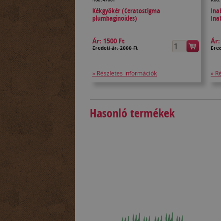
Kékgyökér (Ceratostigma
Ina
plumbaginoides)
Ina
Ár:
1500 Ft
Ár
Eredeti ár: 2000 Ft
Ered
» Részletes információk
» R
Hasonló termékek