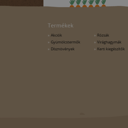
Termékek
Akciók
Rózsák
Gyümölcstermők
Virághagymák
Dísznövények
Kerti kiegészítők