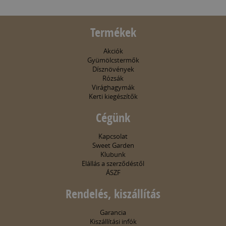
Termékek
Akciók
Gyümölcstermők
Dísznövények
Rózsák
Virághagymák
Kerti kiegészítők
Cégünk
Kapcsolat
Sweet Garden
Klubunk
Elállás a szerződéstől
ÁSZF
Rendelés, kiszállítás
Garancia
Kiszállítási infók