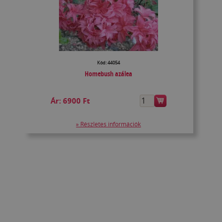
Kód: 44054
Homebush azálea
Ár:
6900 Ft
» Részletes információk