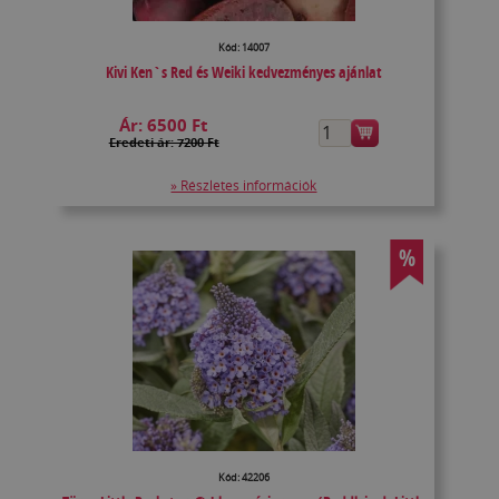
Kód: 14007
Kivi Ken`s Red és Weiki kedvezményes ajánlat
Ár:
6500 Ft
Eredeti ár: 7200 Ft
» Részletes információk
%
Kód: 42206