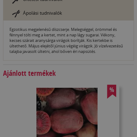
Ápolási tudnivalók
Egzotikus megjelenésű díszcserje. Melegséggel, örömmel és
fénnyel tölti meg a kertet, mint a nap lágy sugarai. Vékony,
kecses szárait aranysárga virágok borítják. Kis kertekbe is
ültethető. Május elejétől június végéig virágzik. Jó vízelvezetésű
talajba javasolt ültetni, ahol bőven éri napsütés.
Ajánlott termékek
%