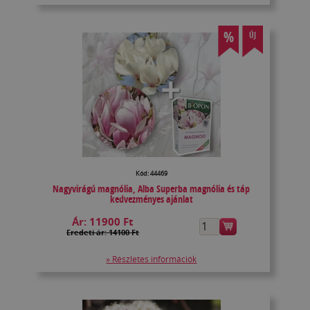
%
ÚJ
Kód: 44469
Nagyvirágú magnólia, Alba Superba magnólia és táp
kedvezményes ajánlat
Ár:
11900 Ft
Eredeti ár: 14100 Ft
» Részletes információk