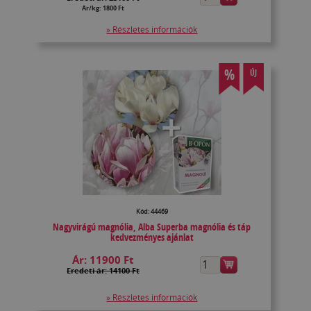
Ár/kg: 1800 Ft
» Részletes információk
%
ÚJ
Kód: 44469
Nagyvirágú magnólia, Alba Superba magnólia és táp
kedvezményes ajánlat
Ár:
11900 Ft
Eredeti ár: 14100 Ft
» Részletes információk