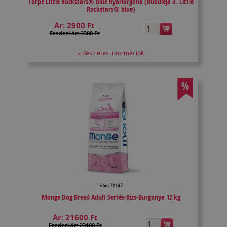
Törpe Little Rockstars® blue nyáriorgona (Buddleja d. Little
Rockstars® blue)
Ár:
2900 Ft
Eredeti ár: 3300 Ft
» Részletes információk
%
Kód: 71147
Monge Dog Breed Adult Sertés-Rizs-Burgonya 12 kg
Ár:
21600 Ft
Eredeti ár: 23100 Ft