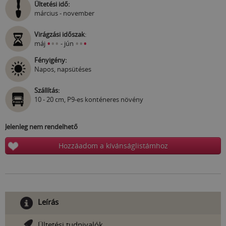
Ültetési idő:
március - november
Virágzási időszak
:
•
•
•
•
•
•
máj
- jún
Fényigény:
Napos, napsütéses
Szállítás:
10 - 20 cm, P9-es konténeres növény
Jelenleg nem rendelhető
Hozzáadom a kívánságlistámhoz
Leírás
Ültetési tudnivalók