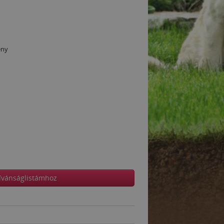
ény
ívánságlistámhoz