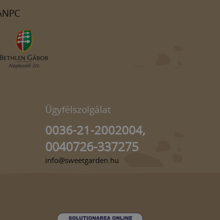
ANPC
Ügyfélszolgálat
0036-21-2002004,
0040726-337275
info@sweetgarden.hu