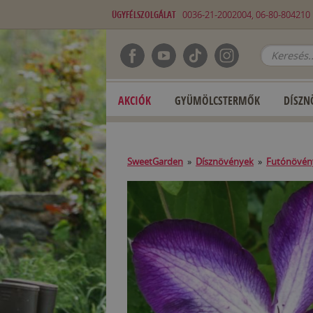
ÜGYFÉLSZOLGÁLAT
0036-21-2002004, 06-80-80421
AKCIÓK
GYÜMÖLCSTERMŐK
DÍSZN
SweetGarden
»
Dísznövények
»
Futónövén