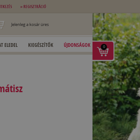
NTKEZÉS
» REGISZTRÁCIÓ
Jelenleg a kosár üres
T ELEDEL
KIEGÉSZÍTŐK
ÚJDONSÁGOK
0
mátisz