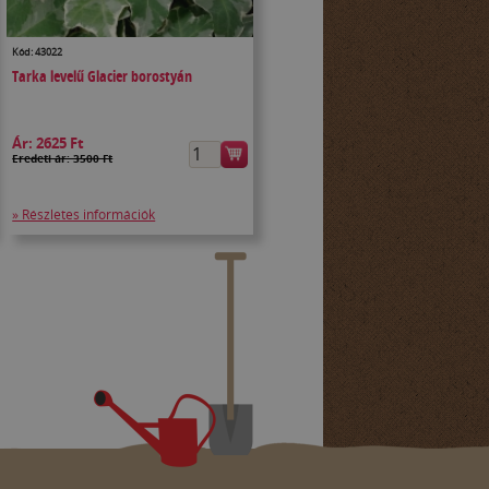
Kód: 43022
Tarka levelű Glacier borostyán
Ár:
2625 Ft
Eredeti ár: 3500 Ft
» Részletes információk