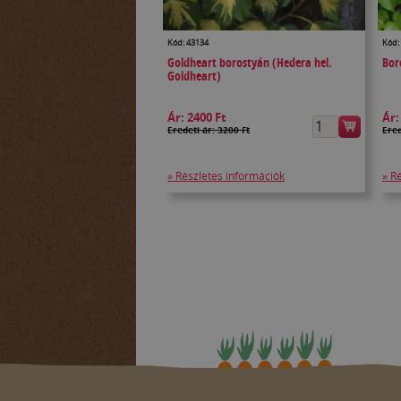
Kód: 43134
Kód:
Goldheart borostyán (Hedera hel.
Bor
Goldheart)
Ár:
2400 Ft
Ár
Eredeti ár: 3200 Ft
Ered
» Részletes információk
» R