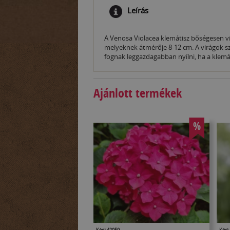
Leírás
A Venosa Violacea klemátisz bőségesen vir
melyeknek átmérője 8-12 cm. A virágok szí
fognak leggazdagabban nyílni, ha a klemáti
Ajánlott termékek
%
Kód: 42050
Kód: