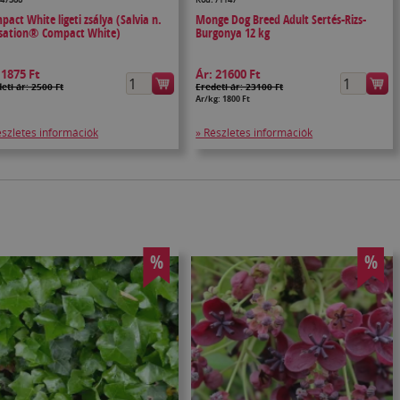
pact White ligeti zsálya (Salvia n.
Monge Dog Breed Adult Sertés-Rizs-
sation® Compact White)
Burgonya 12 kg
:
1875 Ft
Ár:
21600 Ft
eti ár: 2500 Ft
Eredeti ár: 23100 Ft
Ár/kg: 1800 Ft
észletes információk
» Részletes információk
%
%