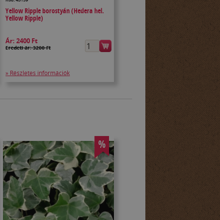
Yellow Ripple borostyán (Hedera hel.
Yellow Ripple)
Ár:
2400 Ft
Eredeti ár: 3200 Ft
» Részletes információk
%