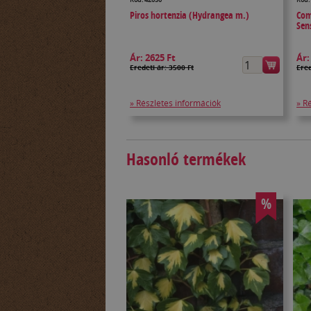
Piros hortenzia (Hydrangea m.)
Com
Sen
Ár:
2625 Ft
Ár
Eredeti ár: 3500 Ft
Ered
» Részletes információk
» R
Hasonló termékek
%