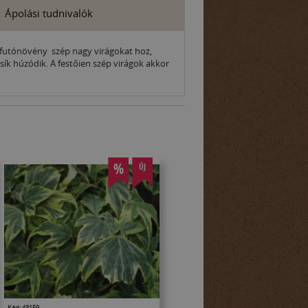
Ápolási tudnivalók
 a futónövény szép nagy virágokat hoz,
sík húzódik. A festőien szép virágok akkor
%
ÚJ
Kód: 43159