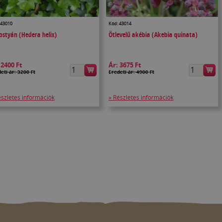
 43010
Kód: 43014
ostyán (Hedera helix)
Ötlevelű akébia (Akebia quinata)
:
2400 Ft
Ár:
3675 Ft
eti ár: 3200 Ft
Eredeti ár: 4900 Ft
észletes információk
» Részletes információk