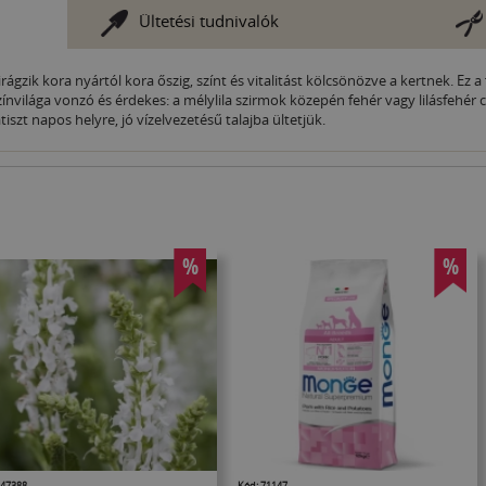
Ültetési tudnivalók
ágzik kora nyártól kora őszig, színt és vitalitást kölcsönözve a kertnek. Ez
nvilága vonzó és érdekes: a mélylila szirmok közepén fehér vagy lilásfehér c
szt napos helyre, jó vízelvezetésű talajba ültetjük.
%
%
 47388
Kód: 71147