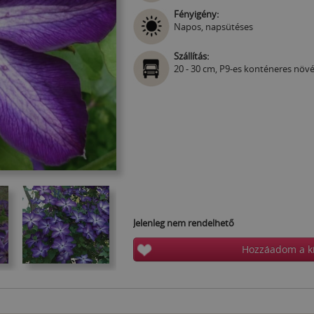
Fényigény:
Napos, napsütéses
Szállítás:
20 - 30 cm, P9-es konténeres növ
Jelenleg nem rendelhető
Hozzáadom a k