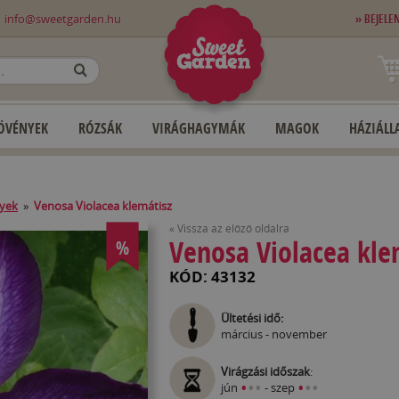
0
info@sweetgarden.hu
» BEJELE
OK
ÖVÉNYEK
RÓZSÁK
VIRÁGHAGYMÁK
MAGOK
HÁZIÁLLA
yek
»
Venosa Violacea klemátisz
« Vissza az előző oldalra
Venosa Violacea kle
%
KÓD: 43132
Ültetési idő:
március - november
Virágzási időszak
:
•
•
•
•
•
•
jún
- szep