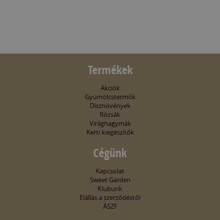
Termékek
Akciók
Gyümölcstermők
Dísznövények
Rózsák
Virághagymák
Kerti kiegészítők
Cégünk
Kapcsolat
Sweet Garden
Klubunk
Elállás a szerződéstől
ÁSZF