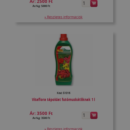
Ár:
2500 Ft
Ár/kg: 5000 Ft
» Részletes információk
Kód: 51016
Vitaflora tápoldat futómuskátliknak 1 l
Ár:
3500 Ft
Ár/kg: 3500 Ft
» Részletes információk