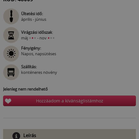
Ültetési idő:
április - június
Virágzási időszak
:
•
•
•
•
•
•
máj
- nov
Fényigény:
Napos, napsütéses
Szállítás:
konténeres növény
Jelenleg nem rendelhető
Hozzáadom a kívánságlistámhoz
Leírás