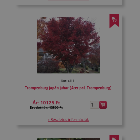
%
Kód: 41111
Trompenburg japán juhar (Acer pal. Trompenburg)
Ár:
10125 Ft
Eredeti ár: 13500 Ft
» Részletes információk
%