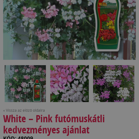
« Vissza az előző oldalra
White – Pink futómuskátli
kedvezményes ajánlat
KÓD: 48009