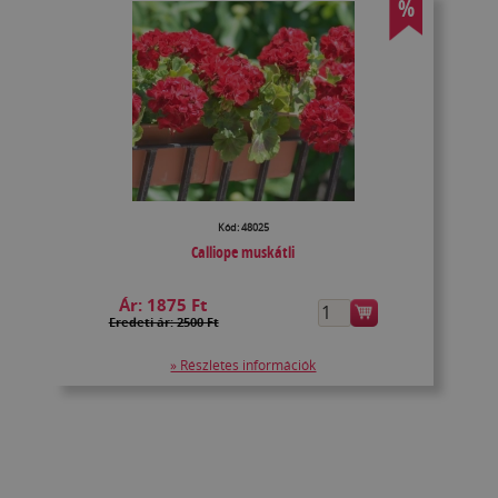
%
Kód: 48025
Calliope muskátli
Ár:
1875 Ft
Eredeti ár: 2500 Ft
» Részletes információk