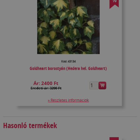
Kód: 43134
Goldheart borostyán (Hedera hel. Goldheart)
Ár:
2400 Ft
Eredeti ár: 3200 Ft
» Részletes információk
Hasonló termékek