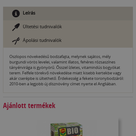
Leírás
Ültetési tudnivalók
Ápolási tudnivalók
Oszlopos növekedésű bodzafajta, melynek sajátos, mély
burgundi vörös levelei, valamint illatos, fehéres rózsaszínes
tányérvirága is gyönyörű. Ősszel ízletes, vitamindús bogyókat
terem. Felfele törekvő növekedése miatt kisebb kertekbe vagy
akár cserépbe is ültethető. Érdekesség a fekete toronybodzáról:
2010-ben a legjobb új dísznövény címet nyerte el Angliában.
Ajánlott termékek