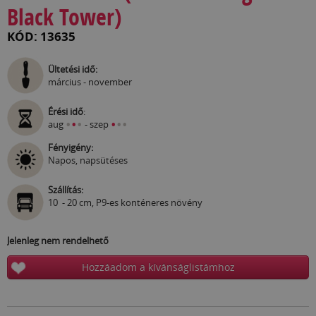
Black Tower)
KÓD: 13635
Ültetési idő:
március - november
Érési idő
:
•
•
•
•
•
•
aug
- szep
Fényigény:
Napos, napsütéses
Szállítás:
10 - 20 cm, P9-es konténeres növény
Jelenleg nem rendelhető
Hozzáadom a kívánságlistámhoz