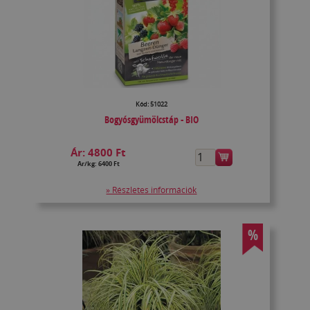
Kód: 51022
Bogyósgyümölcstáp - BIO
Ár:
4800 Ft
Ár/kg: 6400 Ft
» Részletes információk
%