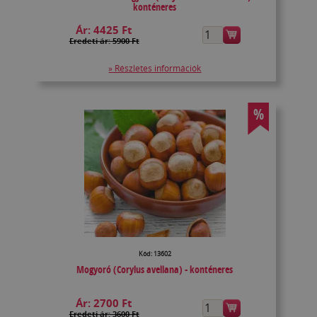
konténeres
Ár:
4425 Ft
Eredeti ár: 5900 Ft
» Részletes információk
%
Kód: 13602
Mogyoró (Corylus avellana) - konténeres
Ár:
2700 Ft
Eredeti ár: 3600 Ft