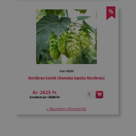
%
Kód: 43000
Nordbrau komló (Humulus lupulus Nordbrau)
Ár:
2625 Ft
Eredeti ár: 3500 Ft
» Részletes információk