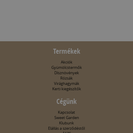
Termékek
Akciók
Gyümölcstermők
Dísznövények
Rózsák
Virághagymák
Kerti kiegészítők
Cégünk
Kapcsolat
Sweet Garden
Klubunk
Elállás a szerződéstől