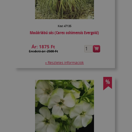
Kód: 47135
Madárlábú sás (Carex oshimensis Evergold)
Ár:
1875 Ft
Eredeti ár: 2500 Ft
» Részletes információk
%