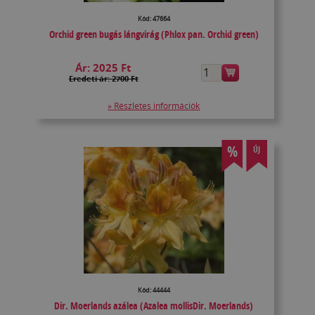
Kód: 47664
Orchid green bugás lángvirág (Phlox pan. Orchid green)
Ár:
2025 Ft
Eredeti ár: 2700 Ft
» Részletes információk
%
ÚJ
Kód: 44444
Dir. Moerlands azálea (Azalea mollisDir. Moerlands)