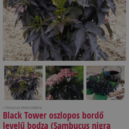
« Vissza az előző oldalra
Black Tower oszlopos bordő
levelű bodza (Sambucus nigra