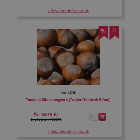
» Részletes információk
%
ÚJ
Kód: 13735
Tonda di Gifoni mogyoró (Corylus Tonda di Gifoni)
Ár:
3675 Ft
Eredeti ár: 4900 Ft
» Részletes információk