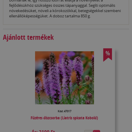
bomlanak le, így hosszú időn át ellátja a növényeket a
fejlődésükhöz szükséges összes tápanyaggal. Segíti optimális
növekedésüket, növeli a kórokozókkal, betegségekkel szembeni
ellenállóképességüket. A doboz tartalma 850 g.
Ajánlott termékek
%
Kód: 47017
Füzéres díszcsorba (Liatris spicata Kobold)
Ár:
2100 Ft