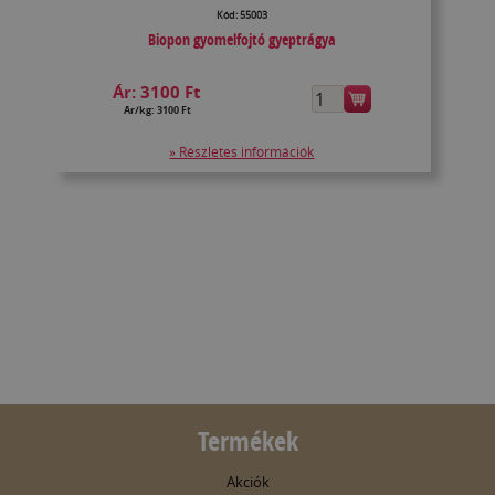
Kód: 55003
Biopon gyomelfojtó gyeptrágya
Ár:
3100 Ft
Ár/kg: 3100 Ft
» Részletes információk
Termékek
Akciók