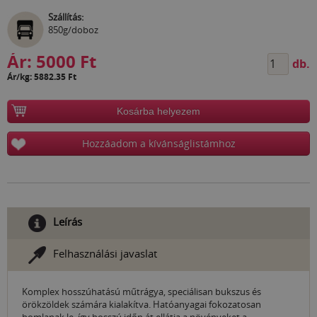
Szállítás:
850g/doboz
Ár:
5000 Ft
db.
Ár/kg: 5882.35 Ft
Kosárba helyezem
Hozzáadom a kívánságlistámhoz
Leírás
Felhasználási javaslat
Komplex hosszúhatású műtrágya, speciálisan bukszus és
örökzöldek számára kialakítva. Hatóanyagai fokozatosan