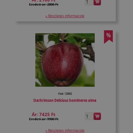
Eredeti ár: 2800 Ft
» Részletes információk
%
Kód: 12902
Starkrimson Delicious konténeres alma
Ár:
7425 Ft
Eredeti ár: 9900 Ft
» Részletes információk