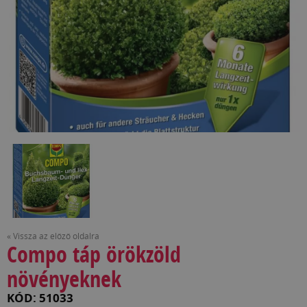
« Vissza az előző oldalra
Compo táp örökzöld
növényeknek
KÓD: 51033