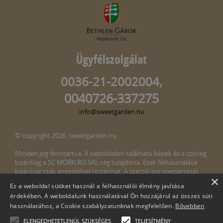
Ügyfélszolgálat
0036-21-2002004,
0040726-337275
info@sweetgarden.hu
© copyright 2026. sweetgarden.hu
Minden jog fenntartva. A weboldalon található képek és a szöveg
kizárólag a SC MOBILRO SRL cég tulajdona. Ezek felhasználása
kizárólag csak engedéllyel történhet. A szerzői jog megsértését
×
törvény bünteti. Amennyiben az oldalunkon esetleges szerzői jog
Ez a weboldal sütiket használ a felhasználói élmény javítása
megsértését észlelné, kérjük, jelezze ezt felénk a következő e-mail
érdekében. A weboldalunk használatával Ön hozzájárul az összes süti
címen:
info@sweetgarden.hu
használatához, a Cookie szabályzatunknak megfelelően.
Bővebben
ELENGEDHETETLENÜL SZÜKSÉGES
TELJESÍTMÉNY