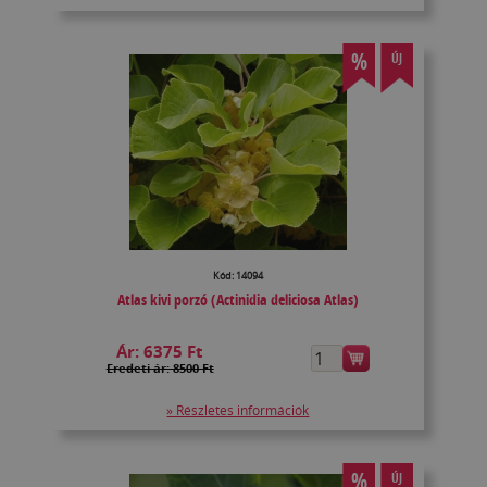
%
ÚJ
Kód: 14094
Atlas kivi porzó (Actinidia deliciosa Atlas)
Ár:
6375 Ft
Eredeti ár: 8500 Ft
» Részletes információk
%
ÚJ