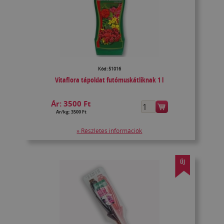
Kód: 51016
Vitaflora tápoldat futómuskátliknak 1 l
Ár:
3500 Ft
Ár/kg: 3500 Ft
» Részletes információk
ÚJ