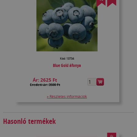
Kód: 13734
Blue Gold áfonya
Ár:
2625 Ft
Eredeti ár: 3500 Ft
» Részletes információk
Hasonló termékek
ÚJ