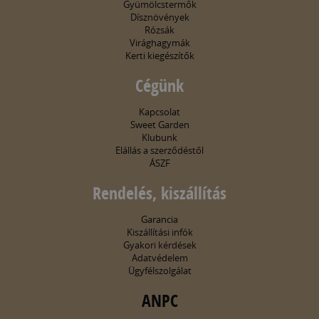
Gyümölcstermők
Dísznövények
Rózsák
Virághagymák
Kerti kiegészítők
Cégünk
Kapcsolat
Sweet Garden
Klubunk
Elállás a szerződéstől
ÁSZF
Rendelés, kiszállítás
Garancia
Kiszállítási infók
Gyakori kérdések
Adatvédelem
Ügyfélszolgálat
ANPC