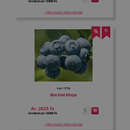
Eredeti ár: 3900 Ft
» Részletes információk
%
ÚJ
Kód: 13734
Blue Gold áfonya
Ár:
2625 Ft
Eredeti ár: 3500 Ft
» Részletes információk