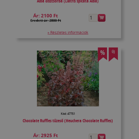
Alba díszcsorba (Liatris spicata Alba)
Ár:
2100 Ft
Eredeti ár: 2800 Ft
» Részletes információk
%
ÚJ
Kód: 47751
Chocolate Ruffles tűzeső (Heuchera Chocolate Ruffles)
Ár:
2925 Ft