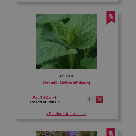
%
Kód: 47076
Citromfű (Melissa officinalis)
Ár:
1425 Ft
Eredeti ár: 1900 Ft
» Részletes információk
%