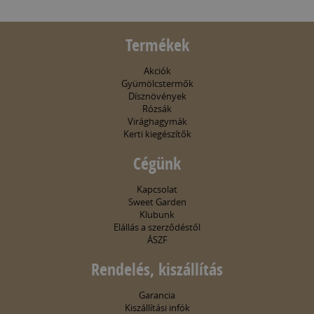
Termékek
Akciók
Gyümölcstermők
Dísznövények
Rózsák
Virághagymák
Kerti kiegészítők
Cégünk
Kapcsolat
Sweet Garden
Klubunk
Elállás a szerződéstől
ÁSZF
Rendelés, kiszállítás
Garancia
Kiszállítási infók