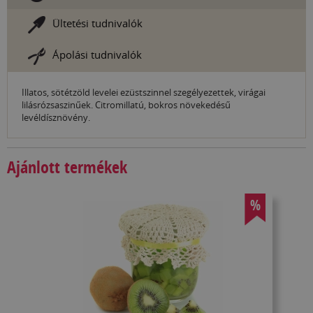
Ültetési tudnivalók
Ápolási tudnivalók
Illatos, sötétzöld levelei ezüstszinnel szegélyezettek, virágai
lilásrózsaszinűek. Citromillatú, bokros növekedésű
levéldísznövény.
Ajánlott termékek
%