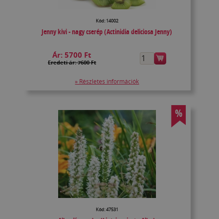
Kód: 14002
Jenny kivi - nagy cserép (Actinidia deliciosa Jenny)
Ár:
5700 Ft
Eredeti ár: 7600 Ft
» Részletes információk
%
Kód: 47531