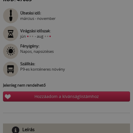
Ültetési idő:
március - november
Virágzási időszak
:
•
•
•
•
•
•
jún
- aug
Fényigény:
Napos, napsütéses
Szállítás:
P9-es konténeres növény
Jelenleg nem rendelhető
Hozzáadom a kívánságlistámhoz
Leírás