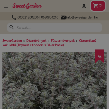
shopping_cart


(
0
)


0036212002004,
0680804210
info@sweetgarden.hu
search
SweetGarden
»
Dísznövények
»
Fűszernövények
»
Citromillatú
kakukkfű (Thymus citriodorus Silver Posie)
%