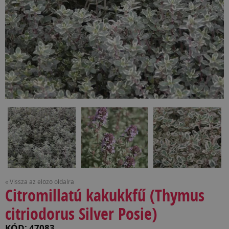
« Vissza az előző oldalra
Citromillatú kakukkfű (Thymus
citriodorus Silver Posie)
KÓD: 47083