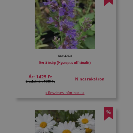
Kód: 47078
Kerti izsóp (Hyssopus officinalis)
Ár:
1425 Ft
Nincs raktáron
Eredeti ár: 1900 Ft
» Részletes információk
%