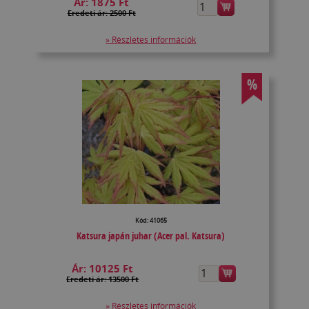
Ár:
1875 Ft
Eredeti ár: 2500 Ft
» Részletes információk
%
Kód: 41065
Katsura japán juhar (Acer pal. Katsura)
Ár:
10125 Ft
Eredeti ár: 13500 Ft
» Részletes információk