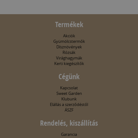
Termékek
Akciók
Gyümölcstermők
Dísznövények
Rózsák
Virághagymák
Kerti kiegészítők
Cégünk
Kapcsolat
Sweet Garden
Klubunk
Elállás a szerződéstől
ÁSZF
Rendelés, kiszállítás
Garancia