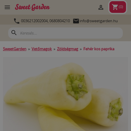
shopping_cart


(
0
)


0036212002004,
0680804210
info@sweetgarden.hu
search
SweetGarden
»
Vetőmagok
»
Zöldségmag
»
Fehér kos paprika