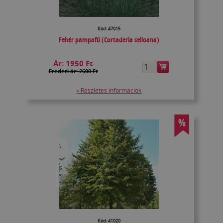
Kód: 47015
Fehér pampafű (Cortaderia selloana)
Ár:
1950 Ft
Eredeti ár: 2600 Ft
» Részletes információk
%
Kód: 41020