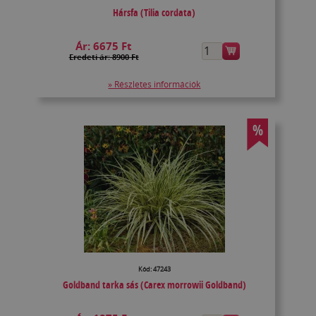
Hársfa (Tilia cordata)
Ár:
6675 Ft
Eredeti ár: 8900 Ft
» Részletes információk
%
Kód: 47243
Goldband tarka sás (Carex morrowii Goldband)