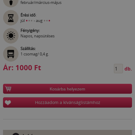
február/március-május
Érési idő
:
•
•
•
•
•
•
júl
- aug
Fényigény:
Napos, napsütéses
Szállítás:
1 csomag/ 0,4 g.
Ár:
1000 Ft
db.
Kosárba helyezem
Hozzáadom a kívánságlistámhoz