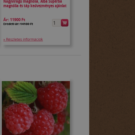
Nagyvirágú magnólia, Alba Superba
magnólia és táp kedvezményes ajánlat
Ár:
11900 Ft
Eredeti ár: 14100 Ft
» Részletes információk