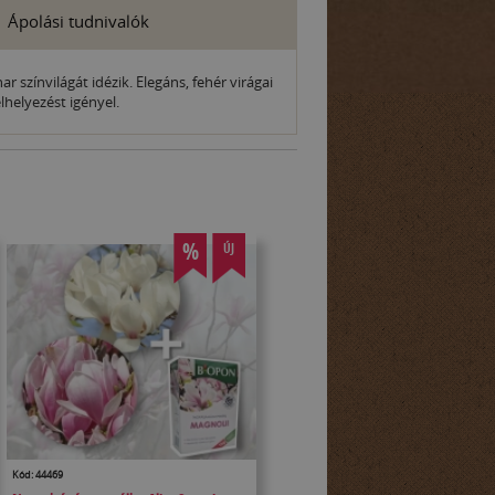
Ápolási tudnivalók
r színvilágát idézik. Elegáns, fehér virágai
helyezést igényel.
%
ÚJ
Kód: 44469