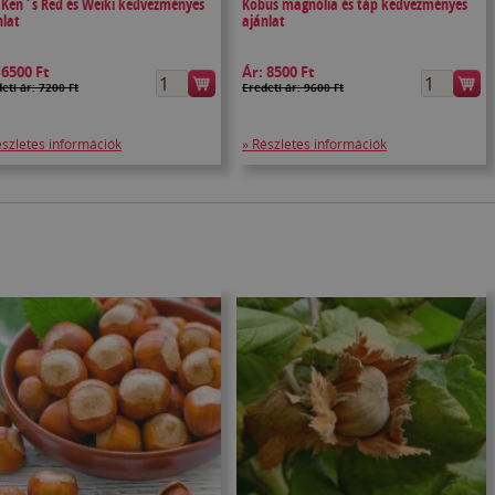
i Ken`s Red és Weiki kedvezményes
Kobus magnólia és táp kedvezményes
nlat
ajánlat
:
6500 Ft
Ár:
8500 Ft
eti ár: 7200 Ft
Eredeti ár: 9600 Ft
észletes információk
» Részletes információk