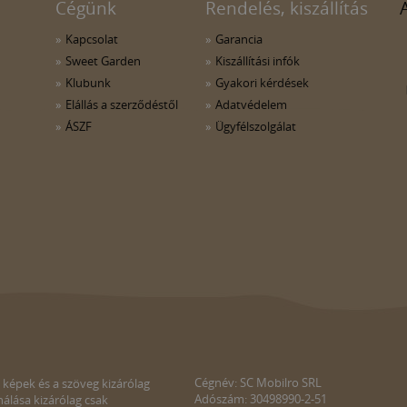
Cégünk
Rendelés, kiszállítás
Kapcsolat
Garancia
Sweet Garden
Kiszállítási infók
Klubunk
Gyakori kérdések
Elállás a szerződéstől
Adatvédelem
ÁSZF
Ügyfélszolgálat
Cégnév: SC Mobilro SRL
 képek és a szöveg kizárólag
Adószám: 30498990-2-51
álása kizárólag csak