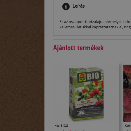
Leírás
Ez az oszlopos bodzafajta bármelyik kiskert
kellemes illatukkal kápráztatatnak el, b
Ajánlott termékek
Kód: 51022
Kód: