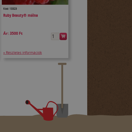
Kód: 13323
Ruby Beauty® málna
Ár:
3500 Ft
» Részletes információk