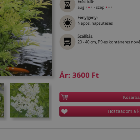
Érési idő
:
•
•
•
•
•
•
aug
- szep
Fényigény:
Napos, napsütéses
Szállítás:
20 - 40 cm, P9-es konténeres növ
Ár:
3600 Ft
Kosárba
Hozzáadom a k