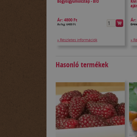
Bogyósgyümölcstáp - BIO
Kiv
ajá
Ár:
4800 Ft
Ár
Ered
Ár/kg: 6400 Ft
» Részletes információk
» R
Hasonló termékek