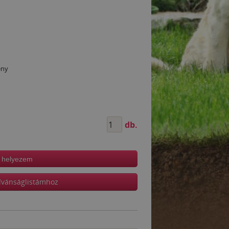
ény
db.
 helyezem
ívánságlistámhoz