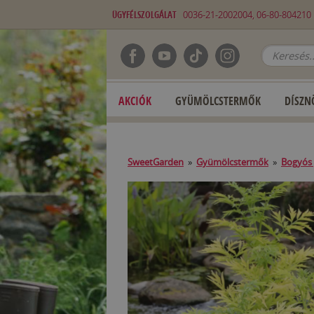
ÜGYFÉLSZOLGÁLAT
0036-21-2002004, 06-80-80421
AKCIÓK
GYÜMÖLCSTERMŐK
DÍSZN
SweetGarden
»
Gyümölcstermők
»
Bogyós