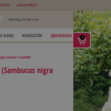
NTKEZÉS
» REGISZTRÁCIÓ
Jelenleg a kosár üres
T ELEDEL
KIEGÉSZÍTŐK
ÚJDONSÁGOK
0
igra Golden Tower®)
 (Sambucus nigra