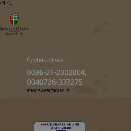
ANPC
Ügyfélszolgálat
0036-21-2002004,
0040726-337275
info@sweetgarden.hu