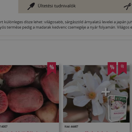
Ültetési tudnivalók
 különleges dísze lehet: világosabb, sárgászöld árnyalatú levelei a japán juha
ogyós termése pedig a madarak kedvenc csemegéje a nyár folyamán. Világos el
%
%
ÚJ
 14007
Kód: 44467