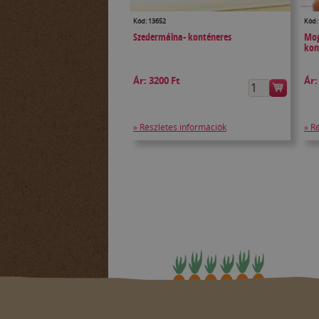
Kód: 13652
Kód:
Szedermálna- konténeres
Mog
kon
Ár:
3200 Ft
Ár
» Részletes információk
» R