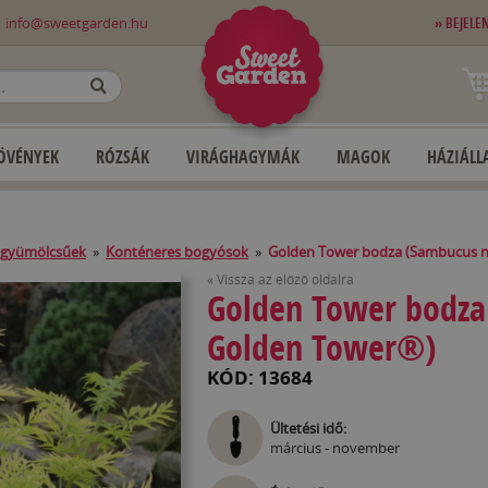
0
info@sweetgarden.hu
» BEJELE
OK
ÖVÉNYEK
RÓZSÁK
VIRÁGHAGYMÁK
MAGOK
HÁZIÁLLA
 gyümölcsűek
»
Konténeres bogyósok
»
Golden Tower bodza (Sambucus n
« Vissza az előző oldalra
Golden Tower bodza
Golden Tower®)
KÓD: 13684
Ültetési idő:
március - november