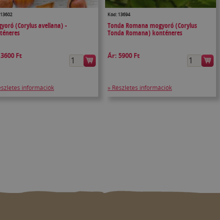
 13602
Kód: 13694
yoró (Corylus avellana) -
Tonda Romana mogyoró (Corylus
téneres
Tonda Romana) konténeres
:
3600 Ft
Ár:
5900 Ft
észletes információk
» Részletes információk